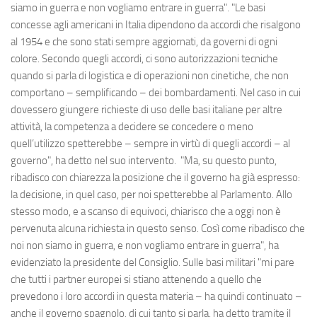
siamo in guerra e non vogliamo entrare in guerra". "Le basi
concesse agli americani in Italia dipendono da accordi che risalgono
al 1954 e che sono stati sempre aggiornati, da governi di ogni
colore. Secondo quegli accordi, ci sono autorizzazioni tecniche
quando si parla di logistica e di operazioni non cinetiche, che non
comportano – semplificando – dei bombardamenti. Nel caso in cui
dovessero giungere richieste di uso delle basi italiane per altre
attività, la competenza a decidere se concedere o meno
quell’utilizzo spetterebbe – sempre in virtù di quegli accordi – al
governo", ha detto nel suo intervento. "Ma, su questo punto,
ribadisco con chiarezza la posizione che il governo ha già espresso:
la decisione, in quel caso, per noi spetterebbe al Parlamento. Allo
stesso modo, e a scanso di equivoci, chiarisco che a oggi non è
pervenuta alcuna richiesta in questo senso. Così come ribadisco che
noi non siamo in guerra, e non vogliamo entrare in guerra", ha
evidenziato la presidente del Consiglio. Sulle basi militari "mi pare
che tutti i partner europei si stiano attenendo a quello che
prevedono i loro accordi in questa materia – ha quindi continuato –
anche il governo spagnolo, di cui tanto si parla, ha detto tramite il