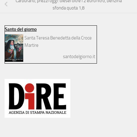
Carburanti, prezzi oggi: diesel oltre i 2 euro/litro, benzina
sfonda quota 1,8
Santo del giorno
Santa Teresa Benedetta della Croce
Martire
santodelgiorno.it