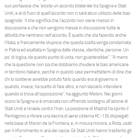
suo portavoce che 'esiste un accordo bilaterale tra Spagna e Stati
Uniti, e al di fuori di quell’accordo non ci sarà alcun utilizzo delle basi
spagnole'. Il che significa che l’accordo non viene messo in
discussione e che non vengono messe in discussione tutte le
attività che rientrano nell’accordo. È quello che sta facendo anche
l’Italia, e francamente stupisce che questa scelta venga condannata
in Patria ed esaltata in Spagna dalle stesse, identiche, persone. Un
po’ di logica, da questo punto di vista, non guasterebbe". "A meno
che la questione non sia che dobbiamo chiudere le basi americane
in territorio italiano, perché in questo caso permettetemi di dire che
chi lo sostiene avrebbe potuto farlo quando era al governo e
quando, invece, ha scelto di fare altro, e non lasciarlo intendere
quando si trova all'opposizione", ha aggiunto Meloni. Nei giorni
scorsi la Spagna si è smarcata non offrendo sostegno all'azione di
Stati Uniti e Israele contro l'Iran. La posizione di Madrid ha spinto il
Pentagono a ritirare una decina di aerei cisterna KC-135 dispiegati
nella base di Moron de la Frontera, e, in misura minore, a Rota, usati
per il rifornimento in aria dei caccia. Gli Stati Uniti hanno trasferito gli