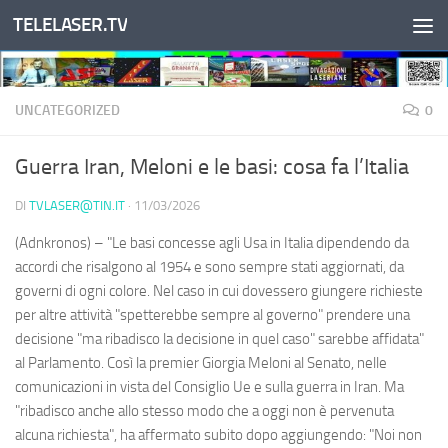
TELELASER.TV
Salta al contenuto
UNCATEGORIZED
0
Guerra Iran, Meloni e le basi: cosa fa l’Italia
DI
TVLASER@TIN.IT
·
11/03/2026
(Adnkronos) – "Le basi concesse agli Usa in Italia dipendendo da
accordi che risalgono al 1954 e sono sempre stati aggiornati, da
governi di ogni colore. Nel caso in cui dovessero giungere richieste
per altre attività "spetterebbe sempre al governo" prendere una
decisione "ma ribadisco la decisione in quel caso" sarebbe affidata"
al Parlamento. Così la premier Giorgia Meloni al Senato, nelle
comunicazioni in vista del Consiglio Ue e sulla guerra in Iran. Ma
"ribadisco anche allo stesso modo che a oggi non è pervenuta
alcuna richiesta", ha affermato subito dopo aggiungendo: "Noi non