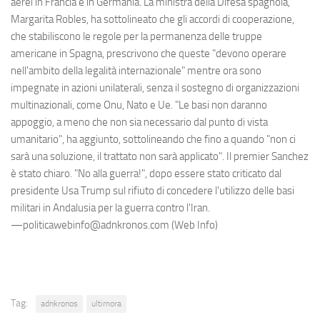
aerei in Francia e in Germania. La ministra della Difesa spagnola,
Margarita Robles, ha sottolineato che gli accordi di cooperazione,
che stabiliscono le regole per la permanenza delle truppe
americane in Spagna, prescrivono che queste "devono operare
nell'ambito della legalità internazionale" mentre ora sono
impegnate in azioni unilaterali, senza il sostegno di organizzazioni
multinazionali, come Onu, Nato e Ue. "Le basi non daranno
appoggio, a meno che non sia necessario dal punto di vista
umanitario", ha aggiunto, sottolineando che fino a quando "non ci
sarà una soluzione, il trattato non sarà applicato". Il premier Sanchez
è stato chiaro. "No alla guerra!", dopo essere stato criticato dal
presidente Usa Trump sul rifiuto di concedere l'utilizzo delle basi
militari in Andalusia per la guerra contro l'Iran.
—politicawebinfo@adnkronos.com (Web Info)
Tag:
adnkronos
ultimora