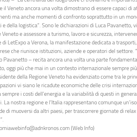
e il Veneto ancora una volta dimostrano di essere capaci di a
menti ma anche momenti di confronto soprattutto in un mon
i e della logistica”. Sono le dichiarazioni di Luca Pavanetto, 
 Veneto e assessore a turismo, lavoro e sicurezza, intervene
 di LetExpo a Verona, la manifestazione dedicata a trasporti, 
rese che riunisce istituzioni, aziende e operatori del settore. 
o Pavanetto – recita ancora una volta una parte fondamenta
o, oggi più che mai in un contesto internazionale sempre più
sidente della Regione Veneto ha evidenziato come tra le princ
azioni vi siano le ricadute economiche delle crisi internaziona
 sempre i costi dell’energia e la variabilità di questi in genera
. La nostra regione e l’Italia rappresentano comunque un’iso
de di muoversi da altri paesi, per trascorrere giornate di relax 
i”.
miawebinfo@adnkronos.com (Web Info)