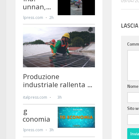
09/04/2
LASCI
Comm
Nom
Sito 