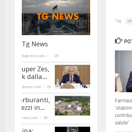
Tag:
ad
PO
Farmaceu
‘stabil
contrib
salute’