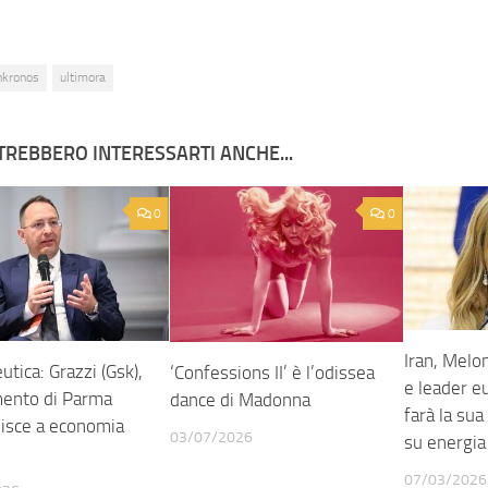
nkronos
ultimora
TREBBERO INTERESSARTI ANCHE...
0
0
Iran, Melo
tica: Grazzi (Gsk),
‘Confessions II’ è l’odissea
e leader eu
imento di Parma
dance di Madonna
farà la sua
uisce a economia
03/07/2026
su energia
07/03/2026