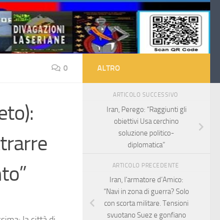
0
ALTRO
ARTICOLO SUCCESSIVO
eto):
Iran, Perego: “Raggiunti gli
obiettivi Usa cerchino
soluzione politico-
ttrarre
diplomatica”
nto”
ARTICOLO PRECEDENTE
Iran, l’armatore d’Amico:
“Navi in zona di guerra? Solo
con scorta militare. Tensioni
svuotano Suez e gonfiano
ima: la città di