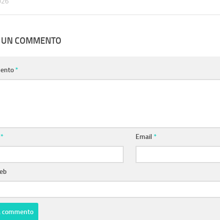
026
A UN COMMENTO
ento
*
e
*
Email
*
web