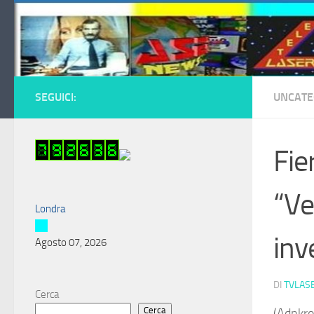
Salta al contenuto
SEGUICI:
UNCATE
Fie
“Ve
Londra
inv
Agosto 07, 2026
DI
TVLAS
Cerca
Cerca
(Adnkron