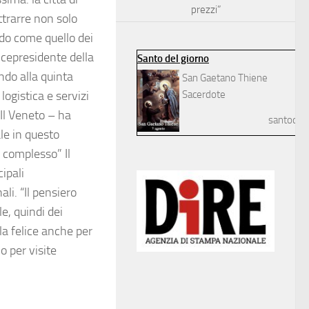
prezzi”
ttrarre non solo
do come quello dei
vicepresidente della
Santo del giorno
ndo alla quinta
San Gaetano Thiene
logistica e servizi
Sacerdote
“Il Veneto – ha
santodelg
le in questo
 complesso” Il
ipali
li. “Il pensiero
le, quindi dei
la felice anche per
o per visite