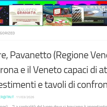
GORIZED
re, Pavanetto (Regione Ven
rona e il Veneto capaci di a
estimenti e tavoli di confro
ER@TIN.IT
·
11/03/2026
os) – “La centralità del luogo dove ci troviamo è importantiss