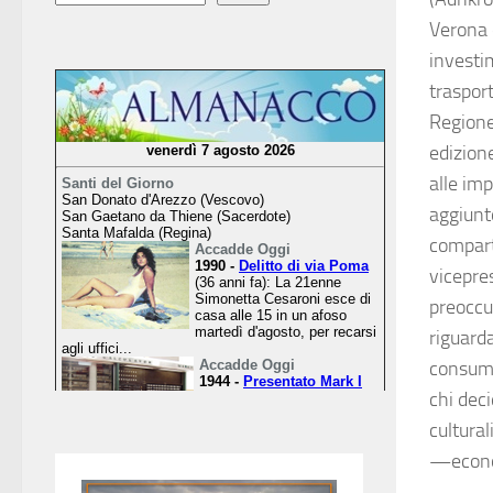
Verona 
investi
trasport
Regione
edizione
alle imp
aggiunt
compart
vicepre
preoccup
riguarda
consumi
chi deci
cultural
—econo