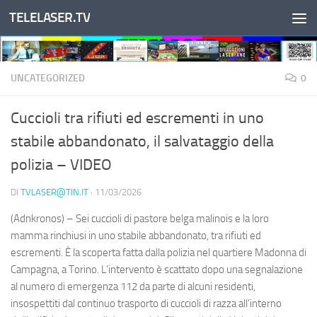
TELELASER.TV
Salta al contenuto
UNCATEGORIZED
0
Cuccioli tra rifiuti ed escrementi in uno
stabile abbandonato, il salvataggio della
polizia – VIDEO
DI
TVLASER@TIN.IT
·
11/03/2026
(Adnkronos) – Sei cuccioli di pastore belga malinois e la loro
mamma rinchiusi in uno stabile abbandonato, tra rifiuti ed
escrementi. È la scoperta fatta dalla polizia nel quartiere Madonna di
Campagna, a Torino. L’intervento è scattato dopo una segnalazione
al numero di emergenza 112 da parte di alcuni residenti,
insospettiti dal continuo trasporto di cuccioli di razza all’interno