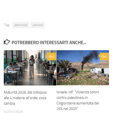
Tag:
adnkronos
ultimora
POTREBBERO INTERESSARTI ANCHE...
0
0
Israele, Idf: “Violenza coloni
Maturità 2026, dal colloquio
contro palestinesi in
alle 4 materie all’orale: cosa
Cisgiordania aumentata del
cambia
25% nel 2025”
02/01/2026