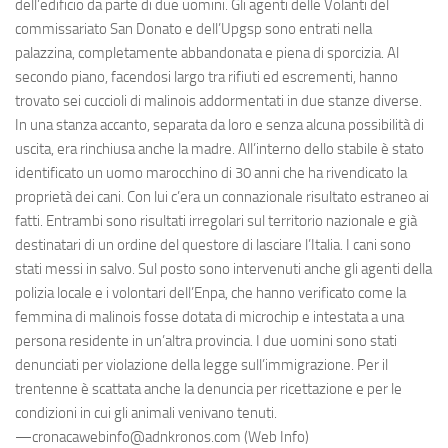
dell’edificio da parte di due uomini. Gli agenti delle Volanti del
commissariato San Donato e dell’Upgsp sono entrati nella
palazzina, completamente abbandonata e piena di sporcizia. Al
secondo piano, facendosi largo tra rifiuti ed escrementi, hanno
trovato sei cuccioli di malinois addormentati in due stanze diverse.
In una stanza accanto, separata da loro e senza alcuna possibilità di
uscita, era rinchiusa anche la madre. All’interno dello stabile è stato
identificato un uomo marocchino di 30 anni che ha rivendicato la
proprietà dei cani. Con lui c’era un connazionale risultato estraneo ai
fatti. Entrambi sono risultati irregolari sul territorio nazionale e già
destinatari di un ordine del questore di lasciare l’Italia. I cani sono
stati messi in salvo. Sul posto sono intervenuti anche gli agenti della
polizia locale e i volontari dell’Enpa, che hanno verificato come la
femmina di malinois fosse dotata di microchip e intestata a una
persona residente in un’altra provincia. I due uomini sono stati
denunciati per violazione della legge sull’immigrazione. Per il
trentenne è scattata anche la denuncia per ricettazione e per le
condizioni in cui gli animali venivano tenuti.
—cronacawebinfo@adnkronos.com (Web Info)