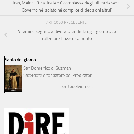
Iran, Meloni: “Crisi tra le più complesse degli ultimi decenni.
Governo né isolato né complice di decisioni altrui”
ARTICOLO PRECEDENTE
Vitamine segreto anti-età, prenderle ogni giorno può
rallentare l’invecchiamento
Santo del giorno
San Domenico di Guzman
Sacerdote e fondatore dei Predicatori
santodelgiorno.it