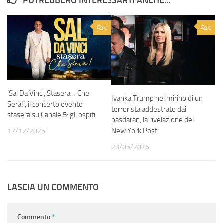
POTREBBERO INTERESSARTI ANCHE...
0
0
‘Sal Da Vinci, Stasera… Che
Ivanka Trump nel mirino di un
Sera!’, il concerto evento
terrorista addestrato dai
stasera su Canale 5: gli ospiti
pasdaran, la rivelazione del
New York Post
17/12/2025
23/05/2026
LASCIA UN COMMENTO
Commento
*