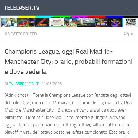
TELELASER.TV
Salta al contenuto
UNCATEGORIZED
0
Champions League, oggi Real Madrid-
Manchester City: orario, probabili formazioni
e dove vederla
DI
TVLASER@TIN.IT
·
11/03/2026
(Adnkronos) – Torna la Champions League con l'andata degli ottavi
di finale. Oggi, mercoledì 11 marzo, è il giorno del big match tra Real
Madrid e Manchester City. I Blancos arrivano alla sfida dopo aver
eliminato il Benfica di José Mourinho, mentre gli inglesi avevano
agguantato la qualificazione diretta agli ottavi, saltando il turno dei
playoff in virtù dell'ottavo posto nella fase campionato. Ecco orario,