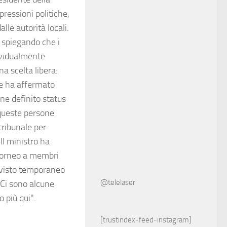
pressioni politiche,
lle autorità locali.
, spiegando che i
ividualmente
a scelta libera:
ke ha affermato
ene definito status
 queste persone
tribunale per
Il ministro ha
 torneo a membri
n visto temporaneo
@telelaser
 Ci sono alcune
o più qui".
[trustindex-feed-instagram]