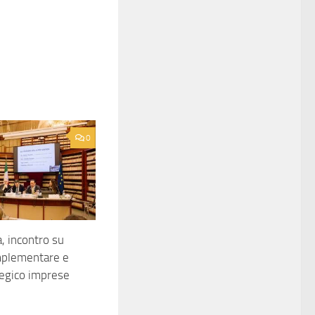
0
, incontro su
mplementare e
tegico imprese