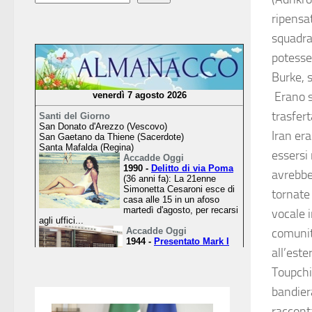
ripensa
squadra
potesser
Burke, s
Erano s
trasfert
Iran er
essersi 
avrebber
tornate
vocale i
comunità
all’este
Toupchi,
bandier
raccont