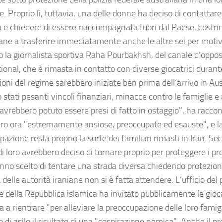
. Proprio lì, tuttavia, una delle donne ha deciso di contattar
a e chiedere di essere riaccompagnata fuori dal Paese, costri
iane a trasferire immediatamente anche le altre sei per motivi
 la giornalista sportiva Raha Pourbakhsh, del canale d’oppos
ional, che è rimasta in contatto con diverse giocatrici durante
ioni del regime sarebbero iniziate ben prima dell’arrivo in Au
 stati pesanti vincoli finanziari, minacce contro le famiglie e
avrebbero potuto essere presi di fatto in ostaggio", ha raccon
ro ora "estremamente ansiose, preoccupate ed esauste", e la 
pazione resta proprio la sorte dei familiari rimasti in Iran. 
i loro avrebbero deciso di tornare proprio per proteggere i pr
anno scelto di tentare una strada diversa chiedendo protezione
 delle autorità iraniane non si è fatta attendere. L’ufficio del
e della Repubblica islamica ha invitato pubblicamente le gioca
a a rientrare "per alleviare la preoccupazione delle loro famig
e di asilo il risultato di una "cospirazione nemica". Anche il p