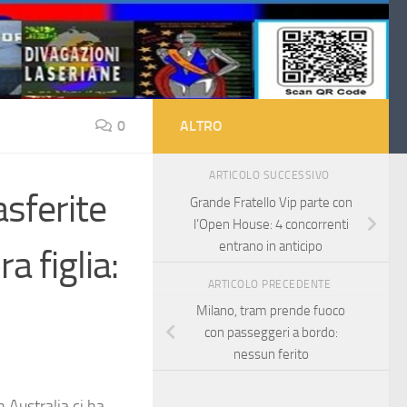
0
ALTRO
ARTICOLO SUCCESSIVO
asferite
Grande Fratello Vip parte con
l’Open House: 4 concorrenti
entrano in anticipo
a figlia:
ARTICOLO PRECEDENTE
Milano, tram prende fuoco
con passeggeri a bordo:
nessun ferito
n Australia ci ha