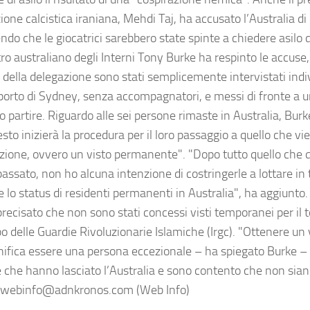
one calcistica iraniana, Mehdi Taj, ha accusato l’Australia di 
do che le giocatrici sarebbero state spinte a chiedere asilo da
tro australiano degli Interni Tony Burke ha respinto le accuse
della delegazione sono stati semplicemente intervistati ind
oporto di Sydney, senza accompagnatori, e messi di fronte a un
o partire. Riguardo alle sei persone rimaste in Australia, Bur
sto inizierà la procedura per il loro passaggio a quello che vi
luzione, ovvero un visto permanente". "Dopo tutto quello che
assato, non ho alcuna intenzione di costringerle a lottare in 
 lo status di residenti permanenti in Australia", ha aggiunto. 
 precisato che non sono stati concessi visti temporanei per il
po delle Guardie Rivoluzionarie Islamiche (Irgc). "Ottenere u
nifica essere una persona eccezionale – ha spiegato Burke –
 che hanno lasciato l’Australia e sono contento che non sian
webinfo@adnkronos.com (Web Info)