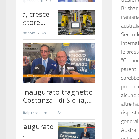
Brisbane
iranian
austral
Secondo
Internat
le press
"Ci sono
parenti 
sarebbe
preoccu
alcune d
altre h
risposta
general
Australi
richiest