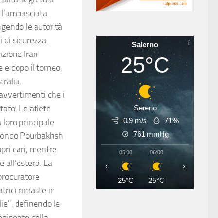
e l’ambasciata
ngendo le autorità
 di sicurezza.
Salerno
izione Iran
25°C
 e dopo il torneo,
stralia.
 avvertimenti che i
tato. Le atlete
Sereno
0.9 m/s
71%
loro principale
761
mmHg
Secondo Pourbakhsh
opri cari, mentre
05:00
06:00
07:00
08
 all’estero. La
‹
›
 procuratore
25°C
25°C
27°C
28
trici rimaste in
lie", definendo le
residente della