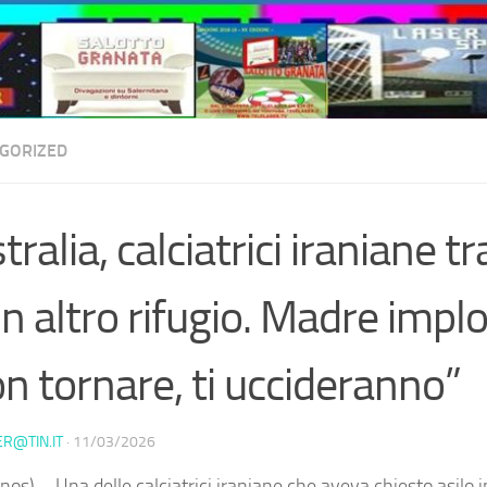
GORIZED
tralia, calciatrici iraniane tr
un altro rifugio. Madre implor
n tornare, ti uccideranno”
ER@TIN.IT
·
11/03/2026
os) – Una delle calciatrici iraniane che aveva chiesto asilo i