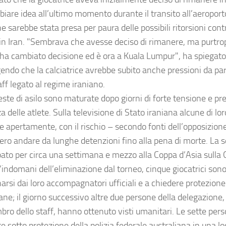
biare idea all’ultimo momento durante il transito all’aeroport
e sarebbe stata presa per paura delle possibili ritorsioni contr
 in Iran. "Sembrava che avesse deciso di rimanere, ma purtrop
ha cambiato decisione ed è ora a Kuala Lumpur", ha spiegato
endo che la calciatrice avrebbe subito anche pressioni da p
aff legato al regime iraniano.
este di asilo sono maturate dopo giorni di forte tensione e p
a delle atlete. Sulla televisione di Stato iraniana alcune di lo
e apertamente, con il rischio – secondo fonti dell’opposizione
ero andare da lunghe detenzioni fino alla pena di morte. La 
pato per circa una settimana e mezzo alla Coppa d’Asia sulla 
l’indomani dell’eliminazione dal torneo, cinque giocatrici sono
arsi dai loro accompagnatori ufficiali e a chiedere protezione 
ane; il giorno successivo altre due persone della delegazione,
ro dello staff, hanno ottenuto visti umanitari. Le sette per
te sotto protezione della polizia federale australiana in una lo