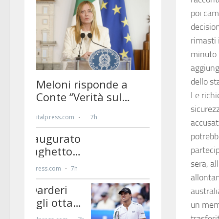
poi cam
decision
rimasti
minuto 
aggiung
dello st
Le richi
sicurezz
accusat
potrebb
parteci
sera, al
allontan
australi
un memb
trasferi