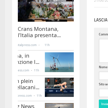
21/04/2
LASCI
Comm
Nom
Sito 