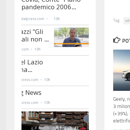
Tag:
ad
PO
Geely, n
3 milion
(+39%),
elettrifi