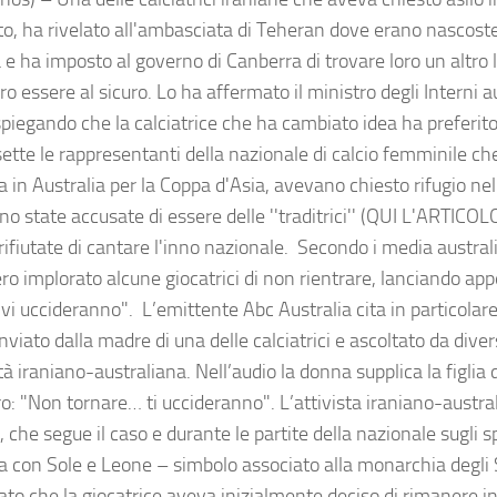
to, ha rivelato all'ambasciata di Teheran dove erano nascost
 e ha imposto al governo di Canberra di trovare loro un altro
o essere al sicuro. Lo ha affermato il ministro degli Interni 
piegando che la calciatrice che ha cambiato idea ha preferito 
ette le rappresentanti della nazionale di calcio femminile ch
a in Australia per la Coppa d'Asia, avevano chiesto rifugio n
ano state accusate di essere delle ''traditrici'' (QUI L'ARTI
rifiutate di cantare l'inno nazionale. Secondo i media australi
o implorato alcune giocatrici di non rientrare, lanciando appel
 vi uccideranno". L’emittente Abc Australia cita in particola
nviato dalla madre di una delle calciatrici e ascoltato da diversi
 iraniano-australiana. Nell’audio la donna supplica la figlia d
ro: "Non tornare… ti uccideranno". L’attivista iraniano-austr
 che segue il caso e durante le partite della nazionale sugli s
a con Sole e Leone – simbolo associato alla monarchia degli
ato che la giocatrice aveva inizialmente deciso di rimanere in