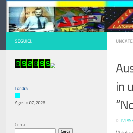
Salta al contenuto
SEGUICI:
UNCATE
Aus
in 
Londra
“No
Agosto 07, 2026
DI
TVLAS
Cerca
Cerca
(Adnkron