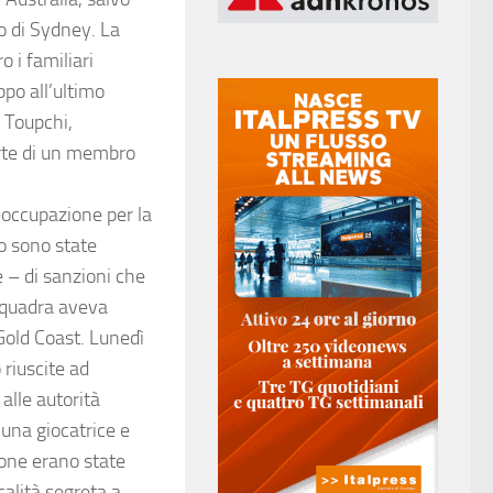
o di Sydney. La
o i familiari
po all’ultimo
 Toupchi,
arte di un membro
reoccupazione per la
ro sono state
 – di sanzioni che
squadra aveva
Gold Coast. Lunedì
 riuscite ad
alle autorità
 una giocatrice e
sone erano state
calità segreta a