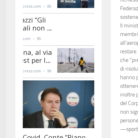
Federazi
sostenen
Il minis
membri 
all’aer
restare 
che "pre
di riso
hanno p
ottenere
inoltre
del Cor
non sig
persone
—sport