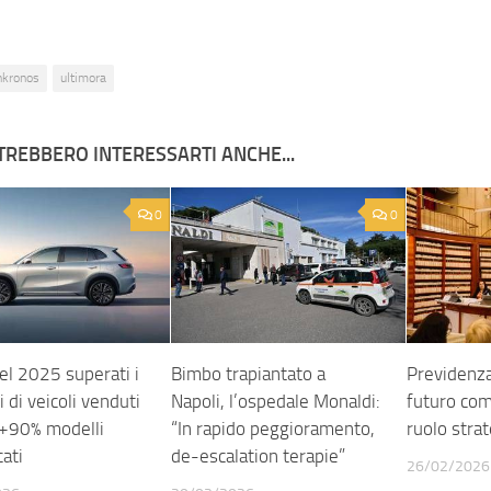
nkronos
ultimora
TREBBERO INTERESSARTI ANCHE...
0
0
el 2025 superati i
Bimbo trapiantato a
Previdenza
i di veicoli venduti
Napoli, l’ospedale Monaldi:
futuro co
 +90% modelli
“In rapido peggioramento,
ruolo stra
cati
de-escalation terapie”
26/02/2026