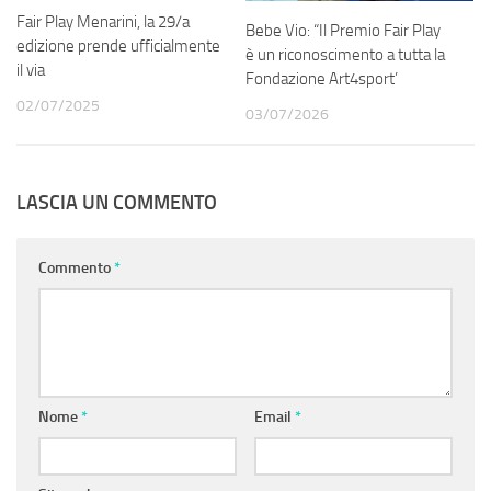
Fair Play Menarini, la 29/a
Bebe Vio: “Il Premio Fair Play
edizione prende ufficialmente
è un riconoscimento a tutta la
il via
Fondazione Art4sport’
02/07/2025
03/07/2026
LASCIA UN COMMENTO
Commento
*
Nome
*
Email
*