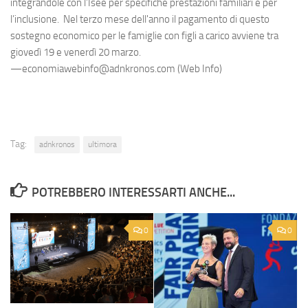
integrandole con l’Isee per specifiche prestazioni familiari e per
l’inclusione. Nel terzo mese dell'anno il pagamento di questo
sostegno economico per le famiglie con figli a carico avviene tra
giovedì 19 e venerdì 20 marzo.
—economiawebinfo@adnkronos.com (Web Info)
Tag:
adnkronos
ultimora
POTREBBERO INTERESSARTI ANCHE...
0
0