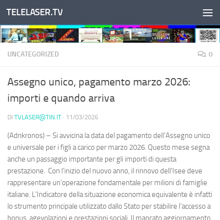
TELELASER.TV
Salta al contenuto
UNCATEGORIZED
0
Assegno unico, pagamento marzo 2026:
importi e quando arriva
DI
TVLASER@TIN.IT
·
11/03/2026
(Adnkronos) – Si avvicina la data del pagamento dell'Assegno unico
e universale per i figli a carico per marzo 2026. Questo mese segna
anche un passaggio importante per gli importi di questa
prestazione. Con l’inizio del nuovo anno, il rinnovo dell'Isee deve
rappresentare un’operazione fondamentale per milioni di famiglie
italiane. L'Indicatore della situazione economica equivalente è infatti
lo strumento principale utilizzato dallo Stato per stabilire l’accesso a
bonus, agevolazioni e prestazioni sociali. Il mancato aggiornamento