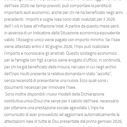
dell’Isee 2026 nei tempi previsti, può comportare la perdita di
importanti aiuti economici, anche per chi ne ha beneficiato negli anni
precedenti. Importi e soglie Isee sono stati rivalutati per il 2026
dell'1,4% in base all'inflazione Istat. A partire da questo mese però,
in assenza di un Indicatore della Situazione economica equivalente
valido, l’Assegno unico viene pagato con importo minimo. Se l’Isee
viene attestato entro il 30 giugno 2026, l’Inps può ricalcolare
l’importo e riconoscere gli arretrati. Questo sostegno economico
per le famiglie con figli a carico viene erogato d’ufficio, in continuità,
per chi ha già beneficiato della misura, nel caso in cui negli archivi
dell’Inps risulti presente la relativa domanda in stato “accolta”,
senza necessità di presentarne una nuova. Ecco quali sono i
documenti necessari per rinnovare l'Isee.
Sono inoltre disponibili i nuovi modelli della Dichiarazione
sostitutiva unica (Dsu) che serve per il calcolo dell’Isee, necessario
per ottenere una prestazione sociale agevolata. L’Inps ha
comunicato di aver provveduto ad aggiornare automaticamente le
attestazioni Isee di tutte le Dsu presentate dal primo gennaio 2026,