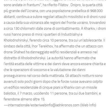
sono andate in frantumi", ha riferito Filatov . Dnipro, la quarta città
più grande dell'Ucraina, con una popolazione prebellica di 968.000
abitanti, continua a subire regolari attacchi missilistici e di droni russi
a causa della sua vicinanza alle regioni del fronte ucraino, trovandosi
a circa 130 chilometri dalle zone di combattimento. A Kharkiv, i droni
russi hanno preso di mira i quartieri di Industrialnyi e
Kholodnohirskyi, ferendo circa 10 persone, tra cui un'adolescente. Il
sindaco della città, Ihor Terekhov, ha affermato che un attacco con
drone Shahed ha danneggiato edifici residenziali e annessi nel
distretto di Kholodnohirskyi. Le autorità hanno affermato che
l'entità esatta delle vittime e dei danni deve ancora essere chiarita e
che le operazioni di soccorso e la valutazione dei danni
proseguiranno nel corso della mattinata. Gli attacchi notturni sono
avvenuti solo pochi giorni dopo che le forze russe avevano colpito
un edificio residenziale di cinque piani a Kharkiv con un missile
balistico, il 7 marzo, uccidendo 11 persone, tra cui due bambini, e
ferendone almeno altre 15.
—internazionale/esteriwebinfo@adnkronos.com (Web Info)