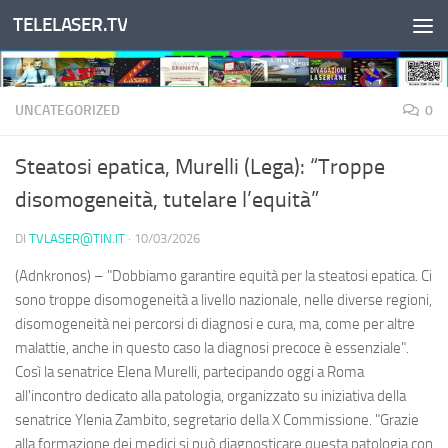
TELELASER.TV
Salta al contenuto
UNCATEGORIZED
0
Steatosi epatica, Murelli (Lega): “Troppe
disomogeneità, tutelare l’equità”
DI
TVLASER@TIN.IT
·
10/03/2026
(Adnkronos) – "Dobbiamo garantire equità per la steatosi epatica. Ci
sono troppe disomogeneità a livello nazionale, nelle diverse regioni,
disomogeneità nei percorsi di diagnosi e cura, ma, come per altre
malattie, anche in questo caso la diagnosi precoce è essenziale".
Così la senatrice Elena Murelli, partecipando oggi a Roma
all'incontro dedicato alla patologia, organizzato su iniziativa della
senatrice Ylenia Zambito, segretario della X Commissione. "Grazie
alla formazione dei medici si può diagnosticare questa patologia con