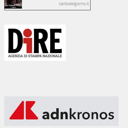
santodelgiorno.it