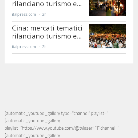
[automatic_youtube_gallery type="channel" playlist="
[automatic_youtube_gallery 
playlist="https://www.youtube.com/@tvlaser1"]" channel="
[automatic_youtube_gallery 