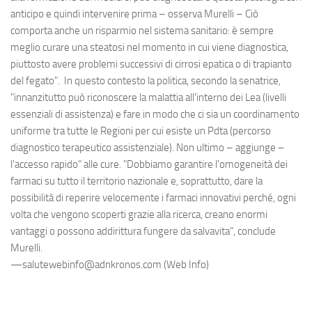
anticipo e quindi intervenire prima – osserva Murelli – Ciò
comporta anche un risparmio nel sistema sanitario: è sempre
meglio curare una steatosi nel momento in cui viene diagnostica,
piuttosto avere problemi successivi di cirrosi epatica o di trapianto
del fegato". In questo contesto la politica, secondo la senatrice,
"innanzitutto può riconoscere la malattia all'interno dei Lea (livelli
essenziali di assistenza) e fare in modo che ci sia un coordinamento
uniforme tra tutte le Regioni per cui esiste un Pdta (percorso
diagnostico terapeutico assistenziale). Non ultimo – aggiunge –
l'accesso rapido" alle cure. "Dobbiamo garantire l'omogeneità dei
farmaci su tutto il territorio nazionale e, soprattutto, dare la
possibilità di reperire velocemente i farmaci innovativi perché, ogni
volta che vengono scoperti grazie alla ricerca, creano enormi
vantaggi o possono addirittura fungere da salvavita", conclude
Murelli.
—salutewebinfo@adnkronos.com (Web Info)