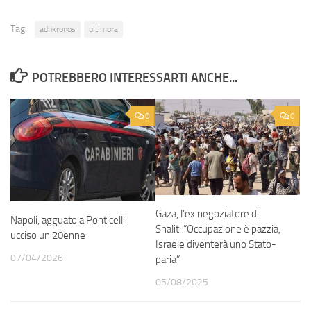
Tag:
adnkronos
ultimora
POTREBBERO INTERESSARTI ANCHE...
0
0
Gaza, l’ex negoziatore di
Napoli, agguato a Ponticelli:
Shalit: ”Occupazione è pazzia,
ucciso un 20enne
Israele diventerà uno Stato-
07/04/2026
paria”
05/08/2025