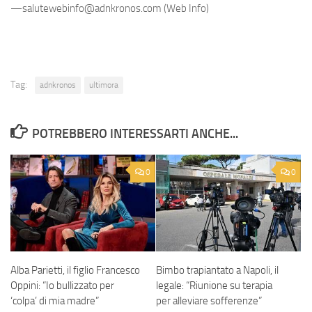
—salutewebinfo@adnkronos.com (Web Info)
Tag:
adnkronos
ultimora
POTREBBERO INTERESSARTI ANCHE...
0
0
Alba Parietti, il figlio Francesco
Bimbo trapiantato a Napoli, il
Oppini: “Io bullizzato per
legale: “Riunione su terapia
‘colpa’ di mia madre”
per alleviare sofferenze”