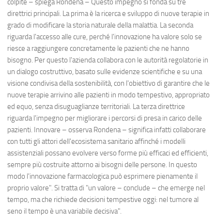
colpite – spiega Rondena – Questo impegno si fonda su tre
direttrici principali. La prima è la ricerca e sviluppo di nuove terapie in
grado di modificare la storia naturale della malattia. La seconda
riguarda l'accesso alle cure, perché l'innovazione ha valore solo se
riesce a raggiungere concretamente le pazienti che ne hanno
bisogno. Per questo l'azienda collabora con le autorità regolatorie in
un dialogo costruttivo, basato sulle evidenze scientifiche e su una
visione condivisa della sostenibilità, con l'obiettivo di garantire che le
nuove terapie arrivino alle pazienti in modo tempestivo, appropriato
ed equo, senza disuguaglianze territoriali. La terza direttrice
riguarda l'impegno per migliorare i percorsi di presa in carico delle
pazienti. Innovare – osserva Rondena – significa infatti collaborare
con tutti gli attori dell'ecosistema sanitario affinché i modelli
assistenziali possano evolvere verso forme più efficaci ed efficienti,
sempre più costruite attorno ai bisogni delle persone. In questo
modo l'innovazione farmacologica può esprimere pienamente il
proprio valore". Si tratta di "un valore – conclude – che emerge nel
tempo, ma che richiede decisioni tempestive oggi: nel tumore al
seno il tempo è una variabile decisiva".