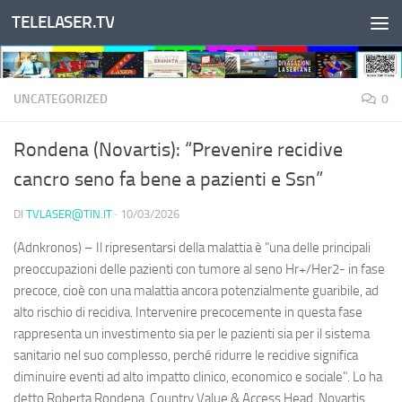
TELELASER.TV
Salta al contenuto
UNCATEGORIZED
0
Rondena (Novartis): “Prevenire recidive
cancro seno fa bene a pazienti e Ssn”
DI
TVLASER@TIN.IT
·
10/03/2026
(Adnkronos) – Il ripresentarsi della malattia è "una delle principali
preoccupazioni delle pazienti con tumore al seno Hr+/Her2- in fase
precoce, cioè con una malattia ancora potenzialmente guaribile, ad
alto rischio di recidiva. Intervenire precocemente in questa fase
rappresenta un investimento sia per le pazienti sia per il sistema
sanitario nel suo complesso, perché ridurre le recidive significa
diminuire eventi ad alto impatto clinico, economico e sociale". Lo ha
detto Roberta Rondena, Country Value & Access Head, Novartis