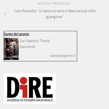
ARTICOLO PRECEDENTE
Coco (Novartis): “In cancro al seno in fase precoce sfida
guarigione”
Santo del giorno
San Gaetano Thiene
Sacerdote
santodelgiorno.it