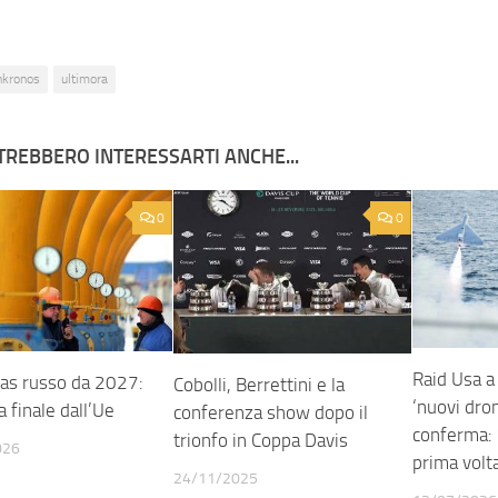
nkronos
ultimora
TREBBERO INTERESSARTI ANCHE...
0
0
Raid Usa 
gas russo da 2027:
Cobolli, Berrettini e la
‘nuovi dro
a finale dall’Ue
conferenza show dopo il
conferma: 
trionfo in Coppa Davis
026
prima volt
24/11/2025