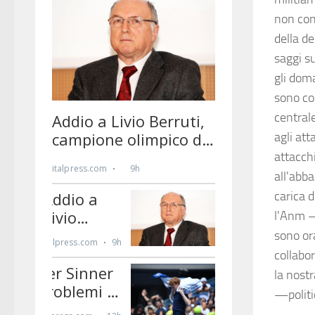
non con 
della d
saggi su
gli dom
sono co
central
agli at
attacchi
all'abba
carica 
l'Anm –
sono ora
collabo
la nostr
—polit