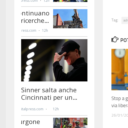
Tag:
ad
PO
Stop a 
via liber
26/01/2