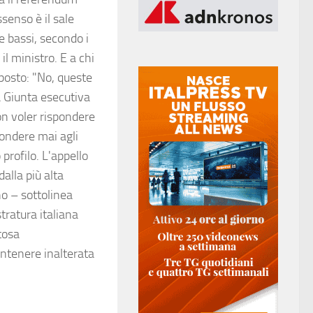
senso è il sale
e bassi, secondo i
l ministro. E a chi
posto: "No, queste
 Giunta esecutiva
on voler rispondere
pondere mai agli
 profilo. L'appello
dalla più alta
no – sottolinea
tratura italiana
tosa
antenere inalterata