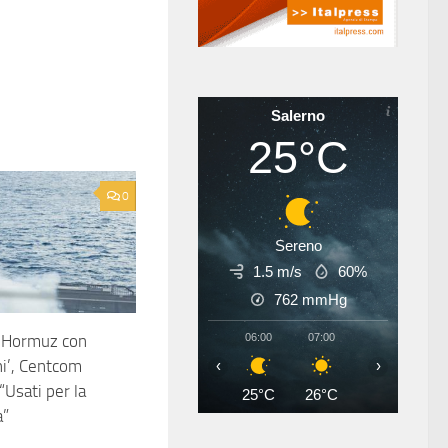
Salerno
25°C
0
Sereno
1.5 m/s
60%
762
mmHg
a Hormuz con
06:00
07:00
08:00
09
ni’, Centcom
‹
›
“Usati per la
25°C
26°C
29°C
32
a”