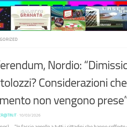
GORIZED
erendum, Nordio: “Dimissi
tolozzi? Considerazioni che
mento non vengono prese
ER@TIN.IT
·
10/03/2026
os) – "Io faccio appello a tutti i cittadini che hanno sofferto s