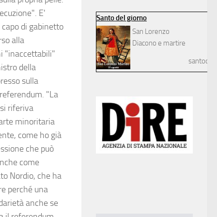
secuzione". E'
Santo del giorno
 capo di gabinetto
San Lorenzo
rso alla
Diacono e martire
i "inaccettabili"
santodelg
istro della
presso sulla
l referendum. "La
i riferiva
arte minoritaria
mente, come ho già
ressione che può
 anche come
to Nordio, che ha
ere perché una
darietà anche se
a il referendum