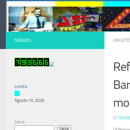
Salta al contenuto
SEGUICI:
UNCATE
Ref
Bar
Londra
mo
Agosto 10, 2026
DI
TVLAS
Cerca
Cerca
(Adnkron