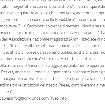
tutti i magistrati ma con una parte di loro". "Comunque il dis
emocrazia e quindi io auspico che i toni vengano tenuti sempr
ggerimenti del presidente della Repubblica", ha detto ancora i
andava se Giusi Bartolozzi dovrebbe dimettersi, Nordio ha ris
nsiderazioni che in questo momento non vengono prese". La
e dell'Associazione nazionale magistrati (Anm) ribadisce di n
tacchi. "In queste ultime settimane abbiamo deciso di non ris
 ricevuti a più riprese da esponenti politici, anche di altissimo
ssamento dei toni che è stato rivolto a tutte le parti in causa 
dello Stato era, e ancora di più oggi, è assolutamente opportu
 Per cui, anche se il tono e le argomentazioni contro la magis
mai giunte a un livello inaccettabile per chi auspica la rispet
razione tra le istituzioni del nostro Paese, continueremo a m
a linea".
icawebinfo@adnkronos.com (Web Info)