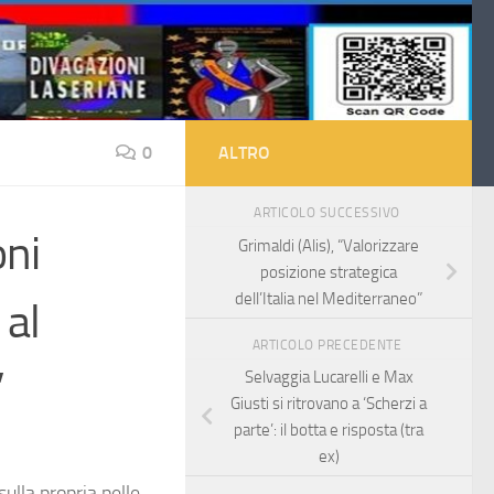
0
ALTRO
ARTICOLO SUCCESSIVO
oni
Grimaldi (Alis), “Valorizzare
posizione strategica
dell’Italia nel Mediterraneo”
 al
ARTICOLO PRECEDENTE
”
Selvaggia Lucarelli e Max
Giusti si ritrovano a ‘Scherzi a
parte’: il botta e risposta (tra
ex)
ulla propria pelle.