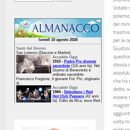
Votate s
polemic
del mini
trasmiss
per le o
Giustizi
questio
stessa d
assolut
che ha d
detto, 
essere 
magistr
aggiunt
volta m
militia