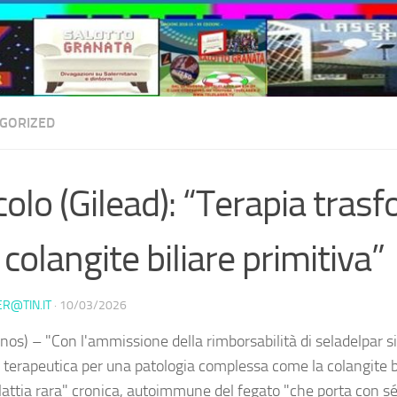
GORIZED
colo (Gilead): “Terapia tras
 colangite biliare primitiva”
ER@TIN.IT
·
10/03/2026
nos) – "Con l'ammissione della rimborsabilità di seladelpar 
 terapeutica per una patologia complessa come la colangite bi
attia rara" cronica, autoimmune del fegato "che porta con sé