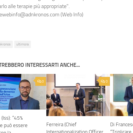
arlo alle terapie più appropriate".
ewebinfo@adnkronos.com (Web Info)
nkronos
ultimora
TREBBERO INTERESSARTI ANCHE...
0
0
(Iss): “45%
Ferreira (Chief
Di Frances
e può essere
Internationalization Officer
“Triplicar
con la