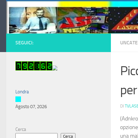
Salta al contenuto
SEGUICI:
UNCATE
Pic
per
Londra
DI
TVLAS
Agosto 07, 2026
(Adnkro
opzione
Cerca
una mal
Cerca