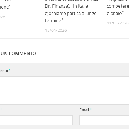
Dr. Finanza): “In Italia
competere 
ione”
giochiamo partita a lungo
globale”
026
termine”
11/05/2026
15/04/2026
A UN COMMENTO
ento
*
e
*
Email
*