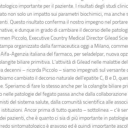
ologico importante per il paziente. I risultati degli studi clin
ato non solo un impatto sui parametri biochimici, ma anche sul
ienti. Questo risultato conferma il nostro impegno nel portare
ative, e dunque in grado di cambiare il decorso delle patologie
rmen Piccolo, Executive Country Medical Director Gilead Scien
stampa organizzato dalla farmaceutica oggi a Milano, commen
i Aifa-Agenzia italiana del farmaco, per seladelpar, nuova op
olangite biliare primitiva. L'attività di Gilead nelle malattie de
a decenni – ricorda Piccolo – siamo impegnati sul versante del
biamo cambiato il decorso naturale dell'epatite C, B e D, que
e. Speriamo di fare lo stesso anche per la colangite biliare pri
 nelle patologie del fegato passa anche dalla collaborazione c
isti del sistema salute, dalla comunità scientifica alle associ
e istituzioni. Ancor prima di tutto questo – sottolinea – c'è se
dei pazienti, che è quanto ci sia di più importante in patolog
corredo sintomatologico è gravoso ed è quindi importante ascol