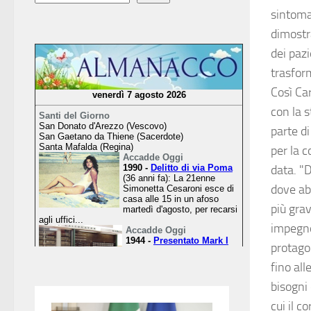
sintomat
dimostr
dei paz
trasform
Così Ca
con la 
parte d
per la c
data. "D
dove ab
più grav
impegno
protagon
fino all
bisogni 
cui il 