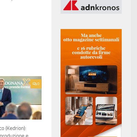
0
co (Kedrion):
e produzione e