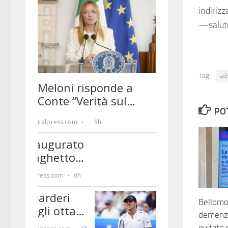
indirizz
—salut
Tag:
ad
PO
Bellomo 
demenz
evitato 