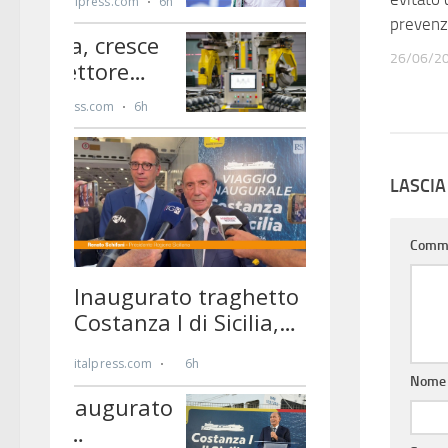
prevenz
26/06/2
LASCI
Comm
Nom