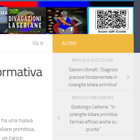
0
ALTRO
ARTICOLO SUCCESSIVO
formativa
Salvioni (Amaf): “Diagnosi
precoce fondamentale in
colangite biliare primitiva”
ARTICOLO PRECEDENTE
Epatologo Carbone: “In
colangite biliare primitiva
si ha una nuova
farmaci efficaci anche su
liare primitiva,
prurito”
 un carico