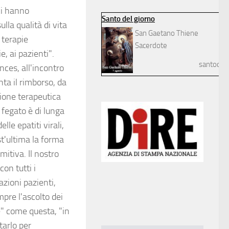
ici hanno
Santo del giorno
la qualità di vita
San Gaetano Thiene
 terapie
Sacerdote
, ai pazienti".
santodelg
ces, all'incontro
ta il rimborso, da
zione terapeutica
l fegato è di lunga
le epatiti virali,
st'ultima la forma
mitiva. Il nostro
on tutti i
azioni pazienti,
mpre l'ascolto dei
ie" come questa, "in
tarlo per