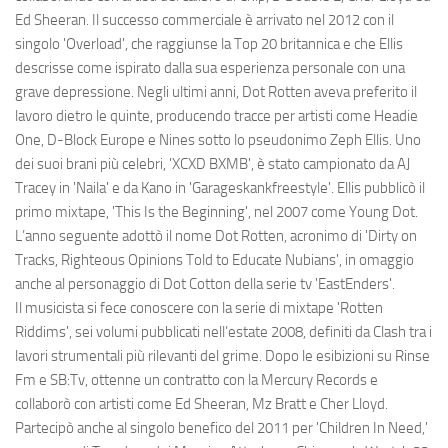
Ed Sheeran. Il successo commerciale è arrivato nel 2012 con il
singolo 'Overload', che raggiunse la Top 20 britannica e che Ellis
descrisse come ispirato dalla sua esperienza personale con una
grave depressione. Negli ultimi anni, Dot Rotten aveva preferito il
lavoro dietro le quinte, producendo tracce per artisti come Headie
One, D-Block Europe e Nines sotto lo pseudonimo Zeph Ellis. Uno
dei suoi brani più celebri, 'XCXD BXMB', è stato campionato da AJ
Tracey in 'Naila' e da Kano in 'Garageskankfreestyle'. Ellis pubblicò il
primo mixtape, 'This Is the Beginning', nel 2007 come Young Dot.
L’anno seguente adottò il nome Dot Rotten, acronimo di 'Dirty on
Tracks, Righteous Opinions Told to Educate Nubians', in omaggio
anche al personaggio di Dot Cotton della serie tv 'EastEnders'.
Il musicista si fece conoscere con la serie di mixtape 'Rotten
Riddims', sei volumi pubblicati nell’estate 2008, definiti da Clash tra i
lavori strumentali più rilevanti del grime. Dopo le esibizioni su Rinse
Fm e SB:Tv, ottenne un contratto con la Mercury Records e
collaborò con artisti come Ed Sheeran, Mz Bratt e Cher Lloyd.
Partecipò anche al singolo benefico del 2011 per 'Children In Need,'