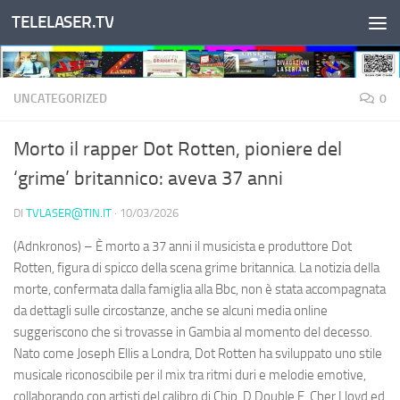
TELELASER.TV
Salta al contenuto
UNCATEGORIZED
0
Morto il rapper Dot Rotten, pioniere del
‘grime’ britannico: aveva 37 anni
DI
TVLASER@TIN.IT
·
10/03/2026
(Adnkronos) – È morto a 37 anni il musicista e produttore Dot
Rotten, figura di spicco della scena grime britannica. La notizia della
morte, confermata dalla famiglia alla Bbc, non è stata accompagnata
da dettagli sulle circostanze, anche se alcuni media online
suggeriscono che si trovasse in Gambia al momento del decesso.
Nato come Joseph Ellis a Londra, Dot Rotten ha sviluppato uno stile
musicale riconoscibile per il mix tra ritmi duri e melodie emotive,
collaborando con artisti del calibro di Chip, D Double E, Cher Lloyd ed