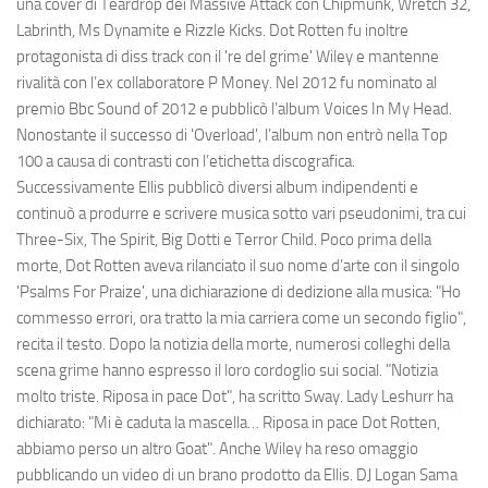
una cover di Teardrop dei Massive Attack con Chipmunk, Wretch 32,
Labrinth, Ms Dynamite e Rizzle Kicks. Dot Rotten fu inoltre
protagonista di diss track con il 're del grime' Wiley e mantenne
rivalità con l’ex collaboratore P Money. Nel 2012 fu nominato al
premio Bbc Sound of 2012 e pubblicò l’album Voices In My Head.
Nonostante il successo di 'Overload', l’album non entrò nella Top
100 a causa di contrasti con l’etichetta discografica.
Successivamente Ellis pubblicò diversi album indipendenti e
continuò a produrre e scrivere musica sotto vari pseudonimi, tra cui
Three-Six, The Spirit, Big Dotti e Terror Child. Poco prima della
morte, Dot Rotten aveva rilanciato il suo nome d’arte con il singolo
'Psalms For Praize', una dichiarazione di dedizione alla musica: "Ho
commesso errori, ora tratto la mia carriera come un secondo figlio",
recita il testo. Dopo la notizia della morte, numerosi colleghi della
scena grime hanno espresso il loro cordoglio sui social. "Notizia
molto triste. Riposa in pace Dot", ha scritto Sway. Lady Leshurr ha
dichiarato: "Mi è caduta la mascella… Riposa in pace Dot Rotten,
abbiamo perso un altro Goat". Anche Wiley ha reso omaggio
pubblicando un video di un brano prodotto da Ellis. DJ Logan Sama