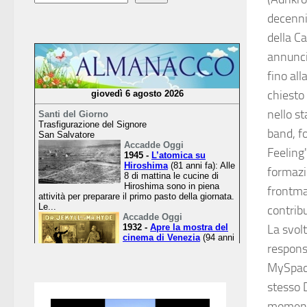
decenni
della C
annunci
fino all
chiesto 
nello s
band, f
Feeling
formazi
frontman
contrib
La svol
respons
MySpace
stesso 
momento