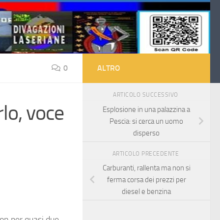
0
ALTRO
ARTICOLO SUCCESSIVO
lo, voce
Esplosione in una palazzina a
Pescia: si cerca un uomo
disperso
ARTICOLO PRECEDENTE
Carburanti, rallenta ma non si
ferma corsa dei prezzi per
diesel e benzina
on per quasi due