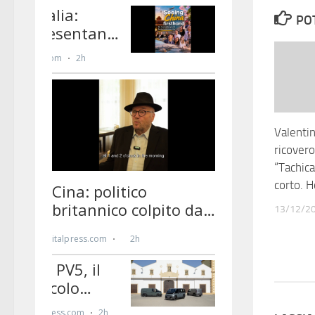
PO
Valentin
ricovero
“Tachica
corto. H
13/12/2