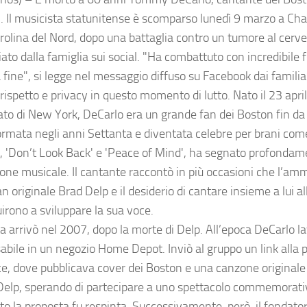
. Il musicista statunitense è scomparso lunedì 9 marzo a Char
arolina del Nord, dopo una battaglia contro un tumore al cerve
ato dalla famiglia sui social. "Ha combattuto con incredibile 
a fine", si legge nel messaggio diffuso su Facebook dai famili
rispetto e privacy in questo momento di lutto. Nato il 23 apri
tato di New York, DeCarlo era un grande fan dei Boston fin da
ormata negli anni Settanta e diventata celebre per brani co
', 'Don’t Look Back' e 'Peace of Mind', ha segnato profondam
one musicale. Il cantante raccontò in più occasioni che l’amm
 originale Brad Delp e il desiderio di cantare insieme a lui al
uirono a sviluppare la sua voce.
ta arrivò nel 2007, dopo la morte di Delp. All’epoca DeCarlo 
abile in un negozio Home Depot. Inviò al gruppo un link alla 
, dove pubblicava cover dei Boston e una canzone originale 
Delp, sperando di partecipare a uno spettacolo commemorativ
 la proposta fu respinta. Successivamente, però, il fondato