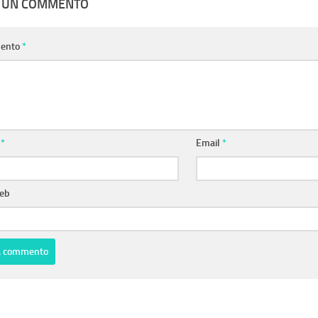
A UN COMMENTO
ento
*
e
*
Email
*
web