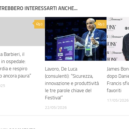
TREBBERO INTERESSARTI ANCHE...
0
0
a Barbieri, il
 in ospedale:
rdia e respiro
Lavoro, De Luca
James Bond
o ancora paura”
(consulenti): “Sicurezza,
dopo Danie
innovazione e produttività
Francis sfi
025
le tre parole chiave del
favoriti
Festival”
17/05/2026
22/05/2026