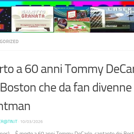
GORIZED
to a 60 anni Tommy DeCar
 Boston che da fan divenne
ontman
ER@TIN.IT
·
10/03/2026
nos) – È morto a 60 anni Tommy DeCarlo, cantante dei Bost