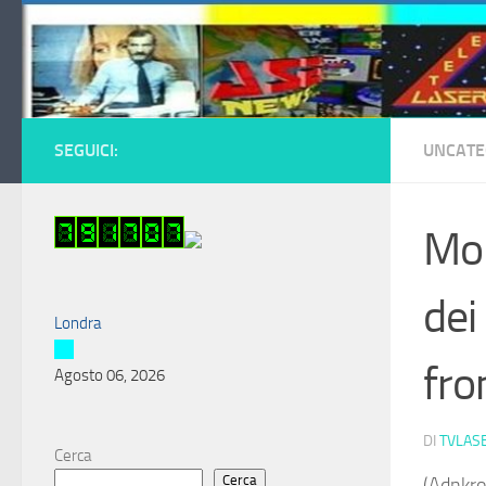
Salta al contenuto
SEGUICI:
UNCATE
Mor
dei
Londra
fr
Agosto 06, 2026
DI
TVLAS
Cerca
Cerca
(Adnkro