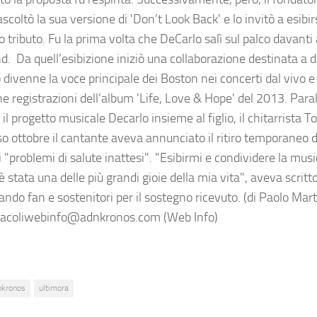
scoltò la sua versione di 'Don’t Look Back' e lo invitò a esibirs
 tributo. Fu la prima volta che DeCarlo salì sul palco davanti
d. Da quell’esibizione iniziò una collaborazione destinata a d
 divenne la voce principale dei Boston nei concerti dal vivo 
ne registrazioni dell’album 'Life, Love & Hope' del 2013. Par
il progetto musicale Decarlo insieme al figlio, il chitarrista 
o ottobre il cantante aveva annunciato il ritiro temporaneo da
 "problemi di salute inattesi". "Esibirmi e condividere la musi
stata una delle più grandi gioie della mia vita", aveva scritto 
ando fan e sostenitori per il sostegno ricevuto. (di Paolo Mart
acoliwebinfo@adnkronos.com (Web Info)
nkronos
ultimora