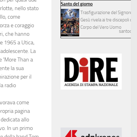
Santo del giorno
lotte, nello stato
Trasfigurazione del Signore
llo, come
Gesù rivela ai tre discepoli dilett
forza e coraggio
Corpo del Vero Uomo
santodelg
ari, che hanno
le 1965 a Utica,
 adolescente. La
me 'More Than a
ente la sua
irazione per il
la radio
lavorava come
propria pagina
dedicata allo
o. In un primo
re della band Tom