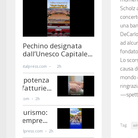
Scholz a
concerto
una ban
DeCarlo
ad alcu
fondato 
Lo scors
causa di
mondo è 
ringrazi
—spett
Tag:
ad