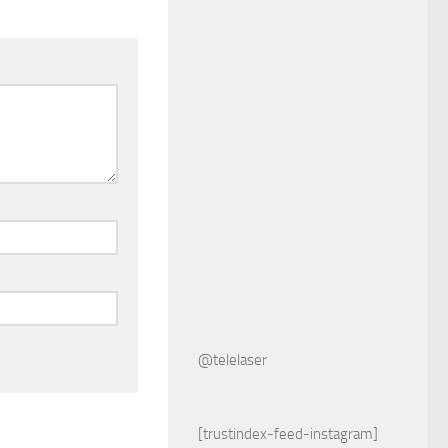
@telelaser
[trustindex-feed-instagram]