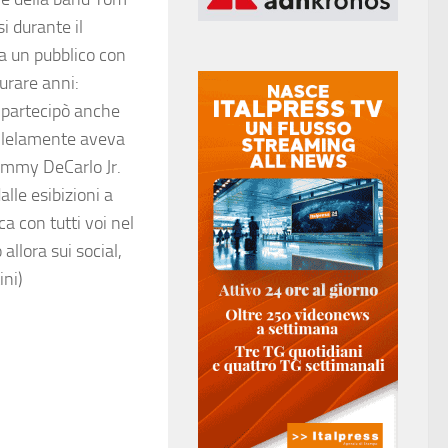
i durante il
 a un pubblico con
urare anni:
e partecipò anche
allelamente aveva
Tommy DeCarlo Jr.
lle esibizioni a
ca con tutti voi nel
allora sui social,
ini)