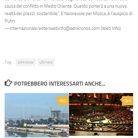
causa del conflitto in Medio Oriente. Questo porterà a una nuova
realtà dei prezzi, sostenibile". E favorevole per Mosca, è l'auspicio di
Putin.
—internazionale/esteriwebinfo@adnkronos.com (Web Info)
Tag:
adnkronos
ultimora
POTREBBERO INTERESSARTI ANCHE...
0
0