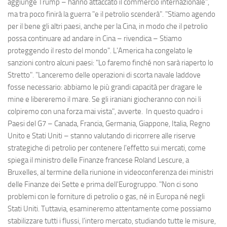
aggiunge Trump – hanno attaccato il commercio internazionale",
ma tra poco finirà la guerra "e il petrolio scenderà". "Stiamo agendo
per il bene gli altri paesi, anche per la Cina, in modo che il petrolio
possa continuare ad andare in Cina – rivendica – Stiamo
proteggendo il resto del mondo". L'America ha congelato le
sanzioni contro alcuni paesi: "Lo faremo finché non sarà riaperto lo
Stretto". "Lanceremo delle operazioni di scorta navale laddove
fosse necessario: abbiamo le più grandi capacità per dragare le
mine e libereremo il mare. Se gli iraniani giocheranno con noi li
colpiremo con una forza mai vista", avverte. In questo quadro i
Paesi del G7 – Canada, Francia, Germania, Giappone, Italia, Regno
Unito e Stati Uniti – stanno valutando di ricorrere alle riserve
strategiche di petrolio per contenere l'effetto sui mercati, come
spiega il ministro delle Finanze francese Roland Lescure, a
Bruxelles, al termine della riunione in videoconferenza dei ministri
delle Finanze dei Sette e prima dell'Eurogruppo. "Non ci sono
problemi con le forniture di petrolio o gas, né in Europa né negli
Stati Uniti. Tuttavia, esamineremo attentamente come possiamo
stabilizzare tutti i flussi, l'intero mercato, studiando tutte le misure,