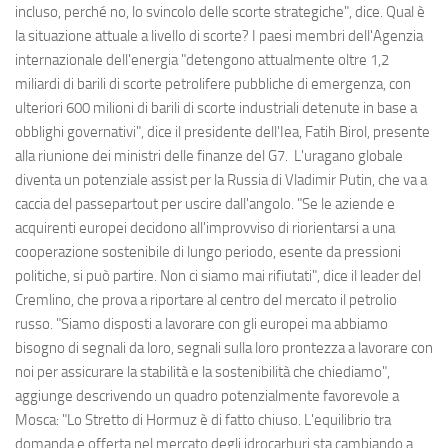
incluso, perché no, lo svincolo delle scorte strategiche", dice. Qual è
la situazione attuale a livello di scorte? I paesi membri dell'Agenzia
internazionale dell'energia "detengono attualmente oltre 1,2
miliardi di barili di scorte petrolifere pubbliche di emergenza, con
ulteriori 600 milioni di barili di scorte industriali detenute in base a
obblighi governativi", dice il presidente dell'Iea, Fatih Birol, presente
alla riunione dei ministri delle finanze del G7. L'uragano globale
diventa un potenziale assist per la Russia di Vladimir Putin, che va a
caccia del passepartout per uscire dall'angolo. "Se le aziende e
acquirenti europei decidono all'improvviso di riorientarsi a una
cooperazione sostenibile di lungo periodo, esente da pressioni
politiche, si può partire. Non ci siamo mai rifiutati", dice il leader del
Cremlino, che prova a riportare al centro del mercato il petrolio
russo. "Siamo disposti a lavorare con gli europei ma abbiamo
bisogno di segnali da loro, segnali sulla loro prontezza a lavorare con
noi per assicurare la stabilità e la sostenibilità che chiediamo",
aggiunge descrivendo un quadro potenzialmente favorevole a
Mosca: "Lo Stretto di Hormuz è di fatto chiuso. L'equilibrio tra
domanda e offerta nel mercato degli idrocarburi sta cambiando a