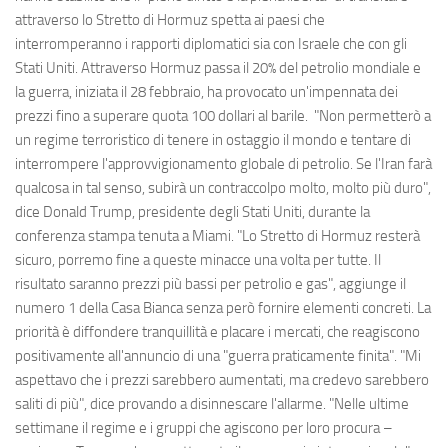
attraverso lo Stretto di Hormuz spetta ai paesi che
interromperanno i rapporti diplomatici sia con Israele che con gli
Stati Uniti. Attraverso Hormuz passa il 20% del petrolio mondiale e
la guerra, iniziata il 28 febbraio, ha provocato un'impennata dei
prezzi fino a superare quota 100 dollari al barile. "Non permetterò a
un regime terroristico di tenere in ostaggio il mondo e tentare di
interrompere l'approvvigionamento globale di petrolio. Se l'Iran farà
qualcosa in tal senso, subirà un contraccolpo molto, molto più duro",
dice Donald Trump, presidente degli Stati Uniti, durante la
conferenza stampa tenuta a Miami. "Lo Stretto di Hormuz resterà
sicuro, porremo fine a queste minacce una volta per tutte. Il
risultato saranno prezzi più bassi per petrolio e gas", aggiunge il
numero 1 della Casa Bianca senza però fornire elementi concreti. La
priorità è diffondere tranquillità e placare i mercati, che reagiscono
positivamente all'annuncio di una "guerra praticamente finita". "Mi
aspettavo che i prezzi sarebbero aumentati, ma credevo sarebbero
saliti di più", dice provando a disinnescare l'allarme. "Nelle ultime
settimane il regime e i gruppi che agiscono per loro procura –