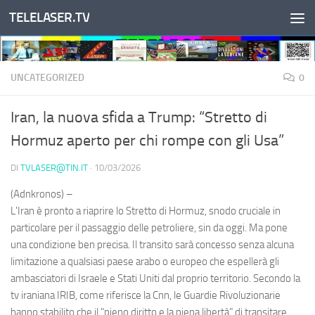
TELELASER.TV
Salta al contenuto
UNCATEGORIZED
0
Iran, la nuova sfida a Trump: “Stretto di
Hormuz aperto per chi rompe con gli Usa”
DI
TVLASER@TIN.IT
·
10/03/2026
(Adnkronos) –
L'Iran è pronto a riaprire lo Stretto di Hormuz, snodo cruciale in
particolare per il passaggio delle petroliere, sin da oggi. Ma pone
una condizione ben precisa. Il transito sarà concesso senza alcuna
limitazione a qualsiasi paese arabo o europeo che espellerà gli
ambasciatori di Israele e Stati Uniti dal proprio territorio. Secondo la
tv iraniana IRIB, come riferisce la Cnn, le Guardie Rivoluzionarie
hanno stabilito che il "pieno diritto e la piena libertà" di transitare