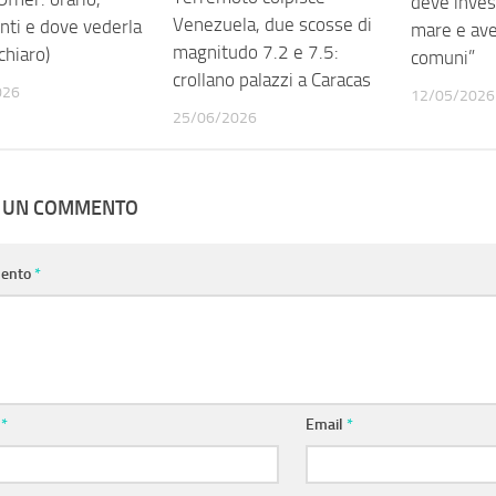
deve invest
Venezuela, due scosse di
nti e dove vederla
mare e ave
magnitudo 7.2 e 7.5:
 chiaro)
comuni”
crollano palazzi a Caracas
026
12/05/2026
25/06/2026
A UN COMMENTO
ento
*
e
*
Email
*