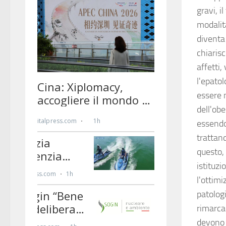
gravi, i
modalit
diventa
chiarisc
affetti,
l'epatol
essere m
dell'ob
essendo 
trattan
questo, 
istituzi
l'ottimi
patolog
rimarca 
devono 