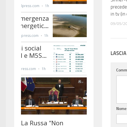
precede
in tv (in
09/05/2
LASCI
Comm
Nom