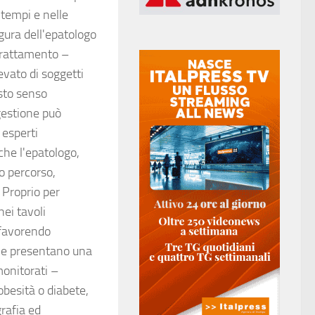
 tempi e nelle
gura dell'epatologo
trattamento –
evato di soggetti
esto senso
 gestione può
 esperti
che l'epatologo,
to percorso,
 Proprio per
ei tavoli
, favorendo
"che presentano una
onitorati –
 obesità o diabete,
rafia ed