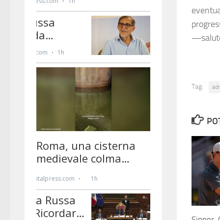
eventual
progress
—salut
Tag:
ad
PO
Sinner-O