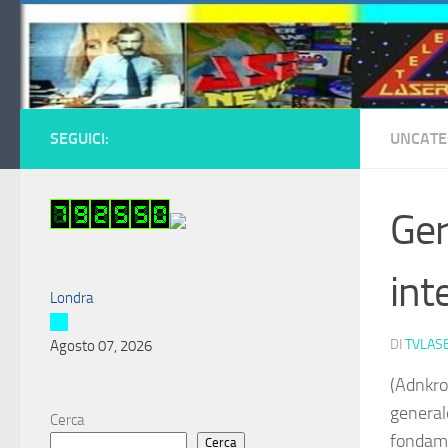
Salta al contenuto
SEGUICI:
UNCATE
Ger
int
Londra
DI
TVLAS
Agosto 07, 2026
(Adnkro
general
Cerca
fondame
Cerca