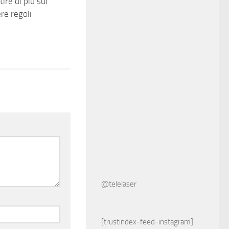
ire di più sul
re regoli
@telelaser
[trustindex-feed-instagram]