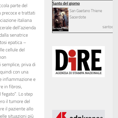
Santo del giorno
ccola parte del
San Gaetano Thiene
 precoce e trattati
Sacerdote
iazione italiana
santodelg
scerale dell'azienda
dalla senatrice
tosi epatica –
le cellule del
 non
 semplice, priva di
 quindi con una
are infiammazione e
 in fibrosi,
l fegato". Lo step
ro il tumore del
e il paziente allo
elle situazioni più