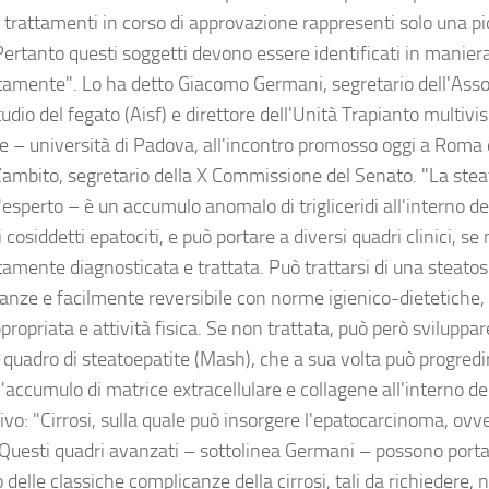
i trattamenti in corso di approvazione rappresenti solo una pi
Pertanto questi soggetti devono essere identificati in maniera
amente". Lo ha detto Giacomo Germani, segretario dell'Assoc
tudio del fegato (Aisf) e direttore dell'Unità Trapianto multivi
e – università di Padova, all'incontro promosso oggi a Roma 
Zambito, segretario della X Commissione del Senato. "La stea
'esperto – è un accumulo anomalo di trigliceridi all'interno del
i cosiddetti epatociti, e può portare a diversi quadri clinici, se
amente diagnosticata e trattata. Può trattarsi di una steatosi
anze e facilmente reversibile con norme igienico-dietetiche,
propriata e attività fisica. Se non trattata, può però svilupp
l quadro di steatoepatite (Mash), che a sua volta può progredire
'accumulo di matrice extracellulare e collagene all'interno de
vo: "Cirrosi, sulla quale può insorgere l'epatocarcinoma, ovve
 Questi quadri avanzati – sottolinea Germani – possono portar
 delle classiche complicanze della cirrosi, tali da richiedere, n