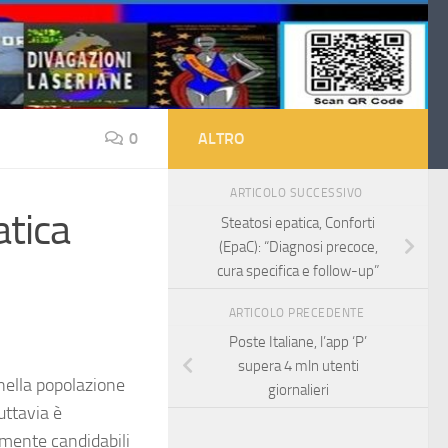
0
ALTRO
ARTICOLO SUCCESSIVO
atica
Steatosi epatica, Conforti
(EpaC): “Diagnosi precoce,
cura specifica e follow-up”
ARTICOLO PRECEDENTE
Poste Italiane, l’app ‘P’
supera 4 mln utenti
 nella popolazione
giornalieri
uttavia è
lmente candidabili