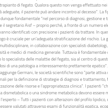
l trapianto di fegato. Qualora questo non venga effettuato nei
à adeguate, il paziente può andare incontro al decesso". La fi
 dunque fondamentale "nel percorso di diagnosi, gestione e 
e il segretario Aisf – proprio perché, a fronte di un numero el
 vanno identificati con precisione i pazienti da trattare. In qu
ogo è cruciale per un'adeguata stratificazione del rischio. La
ultidisciplinare, in collaborazione con specialisti diabetologi,
esità e medici di medicina generale. Tuttavia è fondamentale 
lo specialista delle malattie del fegato, sia al centro di ques
dosi di una patologia a interessamento prettamente epatico".
aggiunge Germani, le società scientifiche sono "parte attiva n
onali per la definizione di strategie di diagnosi e trattamento
zzazione delle risorse e l'appropriatezza clinica". I pazienti 
ia dismetabolica o una sindrome metabolica devono essere m
l'esperto – Tutti i pazienti con alterazioni del profilo lipidico,
essere valutati attraverso esami di funzionalità epatica, ecog