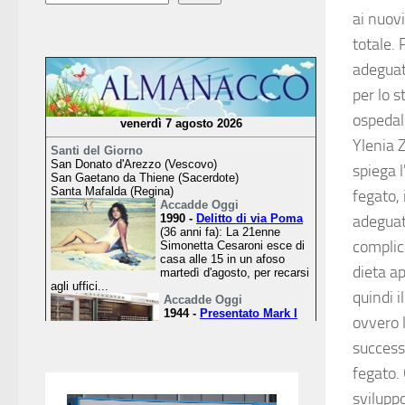
ai nuov
totale. 
adeguat
per lo s
ospedal
Ylenia 
spiega l
fegato, 
adeguat
complic
dieta ap
quindi i
ovvero l
successi
fegato.
sviluppo