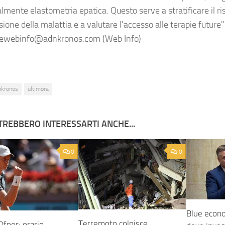
mente elastometria epatica. Questo serve a stratificare il ris
ione della malattia e a valutare l'accesso alle terapie future"
ewebinfo@adnkronos.com (Web Info)
nkronos
ultimora
TREBBERO INTERESSARTI ANCHE...
0
0
Blue econom
Terremoto colpisce
fner: orario,