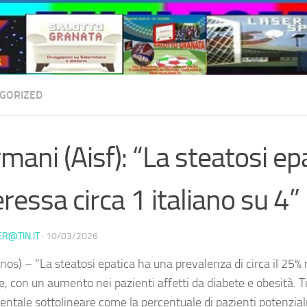
GORIZED
mani (Aisf): “La steatosi ep
eressa circa 1 italiano su 4”
ER@TIN.IT
·
10/03/2026
nos) – "La steatosi epatica ha una prevalenza di circa il 25%
e, con un aumento nei pazienti affetti da diabete e obesità. T
ntale sottolineare come la percentuale di pazienti potenzia