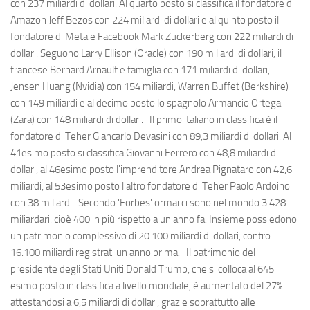
con 237 miliardi di dollari. Al quarto posto si classifica il fondatore di
Amazon Jeff Bezos con 224 miliardi di dollari e al quinto posto il
fondatore di Meta e Facebook Mark Zuckerberg con 222 miliardi di
dollari. Seguono Larry Ellison (Oracle) con 190 miliardi di dollari, il
francese Bernard Arnault e famiglia con 171 miliardi di dollari,
Jensen Huang (Nvidia) con 154 miliardi, Warren Buffet (Berkshire)
con 149 miliardi e al decimo posto lo spagnolo Armancio Ortega
(Zara) con 148 miliardi di dollari. Il primo italiano in classifica è il
fondatore di Teher Giancarlo Devasini con 89,3 miliardi di dollari. Al
41esimo posto si classifica Giovanni Ferrero con 48,8 miliardi di
dollari, al 46esimo posto l'imprenditore Andrea Pignataro con 42,6
miliardi, al 53esimo posto l'altro fondatore di Teher Paolo Ardoino
con 38 miliardi. Secondo 'Forbes' ormai ci sono nel mondo 3.428
miliardari: cioè 400 in più rispetto a un anno fa. Insieme possiedono
un patrimonio complessivo di 20.100 miliardi di dollari, contro
16.100 miliardi registrati un anno prima. Il patrimonio del
presidente degli Stati Uniti Donald Trump, che si colloca al 645
esimo posto in classifica a livello mondiale, è aumentato del 27%
attestandosi a 6,5 miliardi di dollari, grazie soprattutto alle