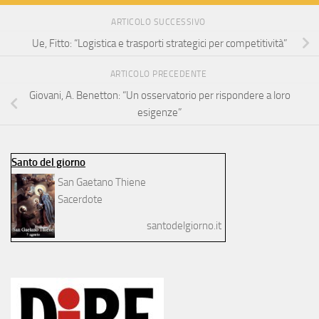
ARTICOLO SUCCESSIVO
Ue, Fitto: “Logistica e trasporti strategici per competitività”
ARTICOLO PRECEDENTE
Giovani, A. Benetton: “Un osservatorio per rispondere a loro
esigenze”
Santo del giorno
San Gaetano Thiene
Sacerdote
santodelgiorno.it