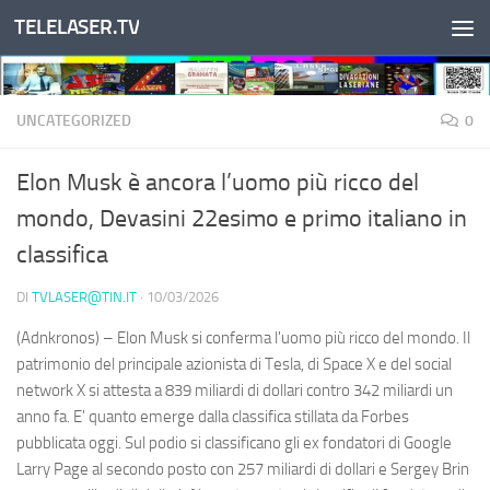
TELELASER.TV
Salta al contenuto
UNCATEGORIZED
0
Elon Musk è ancora l’uomo più ricco del
mondo, Devasini 22esimo e primo italiano in
classifica
DI
TVLASER@TIN.IT
·
10/03/2026
(Adnkronos) – Elon Musk si conferma l'uomo più ricco del mondo. Il
patrimonio del principale azionista di Tesla, di Space X e del social
network X si attesta a 839 miliardi di dollari contro 342 miliardi un
anno fa. E' quanto emerge dalla classifica stillata da Forbes
pubblicata oggi. Sul podio si classificano gli ex fondatori di Google
Larry Page al secondo posto con 257 miliardi di dollari e Sergey Brin