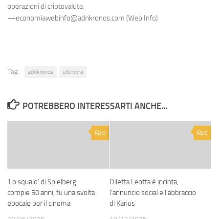
operazioni di criptovalute.
—economiawebinfo@adnkronos.com (Web Info)
Tag:
adnkronos
ultimora
POTREBBERO INTERESSARTI ANCHE...
0
0
‘Lo squalo’ di Spielberg
Diletta Leotta è incinta,
compie 50 anni, fu una svolta
l’annuncio social e l’abbraccio
epocale per il cinema
di Karius