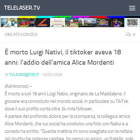
TELELASER.TV
Salta al contenuto
UNCATEGORIZED
0
È morto Luigi Nativi, il tiktoker aveva 18
anni: l’addio dell’amica Alice Mordenti
DI
TVLASER@TIN.IT
·
10/03/2026
(Adnkronos) –
È morto a soli 18 anni Luigi Nativi, originario de La Maddalena. Il
giovane era conosciuto nel mondo social, in particolare su TikTok
dove il suo profilo conta oltre 34 mila follower.
A parlare del profondo dolore per la scomparsa, la collega e amica
Alice Mordenti, che sui social ha condiviso una foto con Nativi e a
corredo ha scritto: "Questa mattina mi sono svegliata con la notizia
più brutta che potesse capitare, ho perso un amico, un fratello, solo