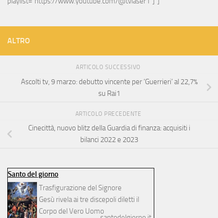
playlist="https://www.youtube.com/@tvlaser1"]"]
ALTRO
ARTICOLO SUCCESSIVO
Ascolti tv, 9 marzo: debutto vincente per ‘Guerrieri’ al 22,7%
su Rai1
ARTICOLO PRECEDENTE
Cinecittà, nuovo blitz della Guardia di finanza: acquisiti i
bilanci 2022 e 2023
Santo del giorno
Trasfigurazione del Signore
Gesù rivela ai tre discepoli diletti il
Corpo del Vero Uomo
santodelgiorno.it