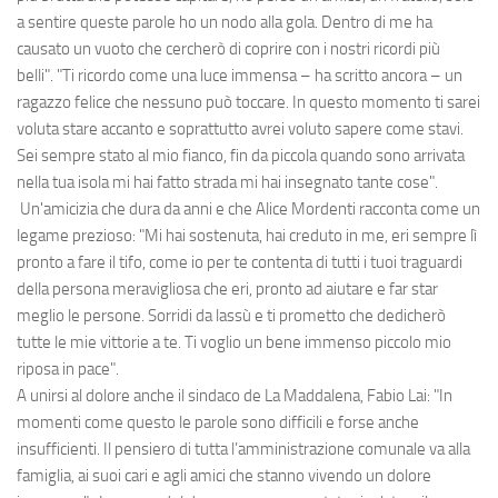
a sentire queste parole ho un nodo alla gola. Dentro di me ha
causato un vuoto che cercherò di coprire con i nostri ricordi più
belli". "Ti ricordo come una luce immensa – ha scritto ancora – un
ragazzo felice che nessuno può toccare. In questo momento ti sarei
voluta stare accanto e soprattutto avrei voluto sapere come stavi.
Sei sempre stato al mio fianco, fin da piccola quando sono arrivata
nella tua isola mi hai fatto strada mi hai insegnato tante cose".
Un'amicizia che dura da anni e che Alice Mordenti racconta come un
legame prezioso: "Mi hai sostenuta, hai creduto in me, eri sempre lì
pronto a fare il tifo, come io per te contenta di tutti i tuoi traguardi
della persona meravigliosa che eri, pronto ad aiutare e far star
meglio le persone. Sorridi da lassù e ti prometto che dedicherò
tutte le mie vittorie a te. Ti voglio un bene immenso piccolo mio
riposa in pace".
A unirsi al dolore anche il sindaco de La Maddalena, Fabio Lai: "In
momenti come questo le parole sono difficili e forse anche
insufficienti. Il pensiero di tutta l’amministrazione comunale va alla
famiglia, ai suoi cari e agli amici che stanno vivendo un dolore