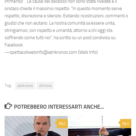
immenso". Le cause del decesso non sono state rivelate e il
sindaco chiede il massimo rispetto: "In questo momento serve
rispetto, discrezione e silenzio. Evitando ricostruzioni, commenti o
giudizi che non aiutano. La nostra comunità sa essere unita,
stringiamoci, con rispetto e umanità, attorno a chi oggi sta
soffrendo come tutti noi", ha scritto su un post condiviso su
Facebook.
—spettacoliwebinfo@adnkronos.com (Web Info)
Tag:
adnkronos
ultimora
POTREBBERO INTERESSARTI ANCHE...
0
0