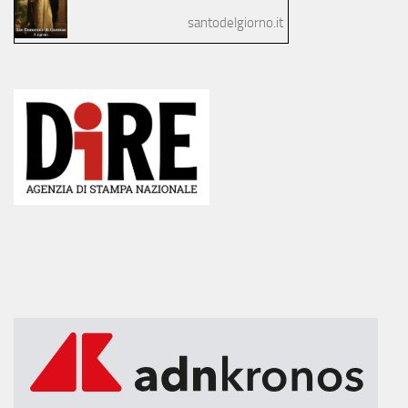
santodelgiorno.it