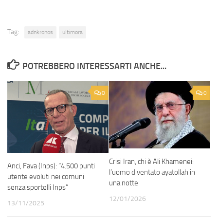
Tag:
adnkronos
ultimora
POTREBBERO INTERESSARTI ANCHE...
0
0
Crisi Iran, chi è Ali Khamenei:
Anci, Fava (Inps): “4.500 punti
l’uomo diventato ayatollah in
utente evoluti nei comuni
una notte
senza sportelli Inps”
12/01/2026
13/11/2025