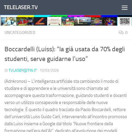
TELELASER.TV
Salta al contenuto
UNCATEGORIZED
0
Boccardelli (Luiss): “Ia già usata da 70% degli
studenti, serve guidarne l’uso”
DI
TVLASER@TIN.IT
·
10/03/2026
(Adnkronos) – L’intelligenza artificiale sta cambiando il modo di
studiare e di apprendere e le università sono chiamate ad
accompagnare questa trasformazione, guidando studenti e docenti
verso un utilizzo consapevole e responsabile delle nuove
tecnologie. È questo il quadro tracciato da Paolo Boccardelli, rettore
dell’università Luiss Guido Carli, intervenendo all’incontro promosso
dalla Luiss insieme a Google dal titolo “Nuove frontiere della
formazione nell’era dell’AI”, dedicato all’evoluzione dei modelli