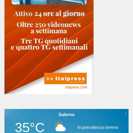
Salerno
35°C
In prevalenza sereno