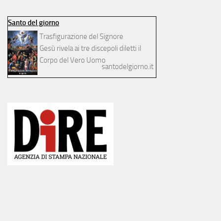
Santo del giorno
Trasfigurazione del Signore
Gesù rivela ai tre discepoli diletti il
Corpo del Vero Uomo
santodelgiorno.it