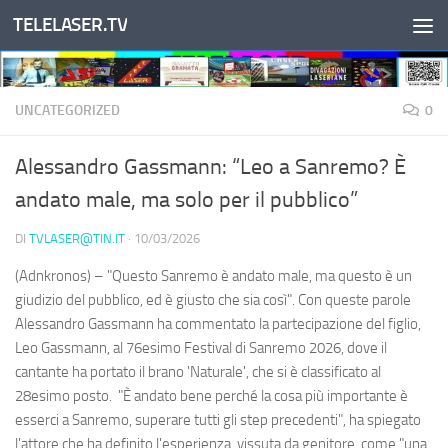
TELELASER.TV
Salta al contenuto
UNCATEGORIZED
0
Alessandro Gassmann: “Leo a Sanremo? È
andato male, ma solo per il pubblico”
DI
TVLASER@TIN.IT
·
10/03/2026
(Adnkronos) – "Questo Sanremo è andato male, ma questo è un
giudizio del pubblico, ed è giusto che sia così". Con queste parole
Alessandro Gassmann ha commentato la partecipazione del figlio,
Leo Gassmann, al 76esimo Festival di Sanremo 2026, dove il
cantante ha portato il brano 'Naturale', che si è classificato al
28esimo posto. "È andato bene perché la cosa più importante è
esserci a Sanremo, superare tutti gli step precedenti", ha spiegato
l'attore che ha definito l'esperienza, vissuta da genitore, come "una