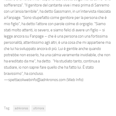
sofferenza". "Il genitore del cantante vive i mesi prima di Sanremo
con un'ansia terribile", ha detto Gassmann, in un'intervista rilasciata
a Fanpage. "Sono stupefatto come genitore per la persona che è
mio figlio", ha detto l'attore con parole colme di orgoglio. "Siamo
stati molto attenti, io severo, e siamo felici di avere un figlio – si
legge ancora su Fanpage – che è una persona con una fortissima
personalità, attentissimo agli altri, è una cosa che mi appartiene ma
che lui ha sviluppato ancora di più. Lui è gentile anche quando
potrebbe non esserlo, ha una calma veramente invidiabile, che non
ha ereditato da me", ha detto. "Ha studiato tanto, continua a
studiare, io non saprei fare quello che ha fatto lui. È stato
bravissimo", ha concluso.
—spettacoliwebinfo@adnkronos.com (Web Info)
Tag:
adnkronos
ultimora