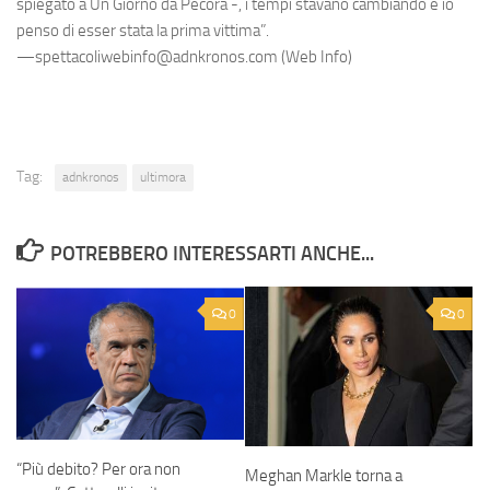
spiegato a Un Giorno da Pecora -, i tempi stavano cambiando e io
penso di esser stata la prima vittima”.
—spettacoliwebinfo@adnkronos.com (Web Info)
Tag:
adnkronos
ultimora
POTREBBERO INTERESSARTI ANCHE...
0
0
“Più debito? Per ora non
Meghan Markle torna a