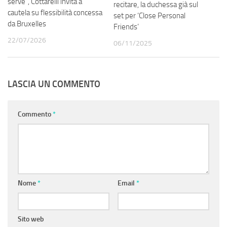
serve”, Cottarelli invita a
recitare, la duchessa già sul
cautela su flessibilità concessa
set per ‘Close Personal
da Bruxelles
Friends’
22/07/2026
06/11/2025
LASCIA UN COMMENTO
Commento
*
Nome
*
Email
*
Sito web