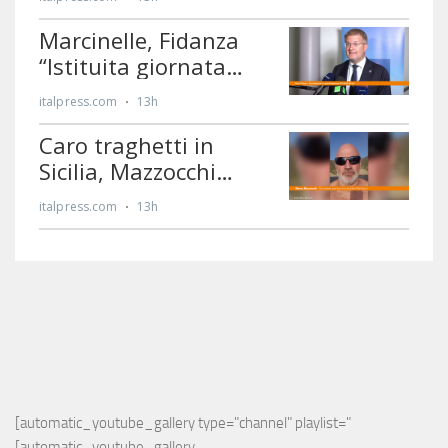
[automatic_youtube_gallery type="channel" playlist="
[automatic_youtube_gallery 