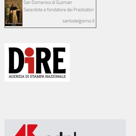
San Domenico di Guzman
Sacerdote e fondatore dei Predicatori
santodelgiorno.it