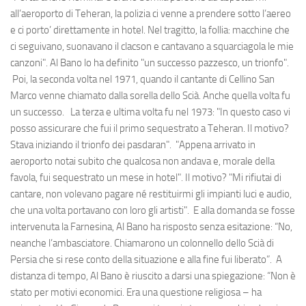
all’aeroporto di Teheran, la polizia ci venne a prendere sotto l’aereo
e ci porto’ direttamente in hotel. Nel tragitto, la follia: macchine che
ci seguivano, suonavano il clacson e cantavano a squarciagola le mie
canzoni". Al Bano lo ha definito "un successo pazzesco, un trionfo".
Poi, la seconda volta nel 1971, quando il cantante di Cellino San
Marco venne chiamato dalla sorella dello Scià. Anche quella volta fu
un successo. La terza e ultima volta fu nel 1973: "In questo caso vi
posso assicurare che fui il primo sequestrato a Teheran. Il motivo?
Stava iniziando il trionfo dei pasdaran". "Appena arrivato in
aeroporto notai subito che qualcosa non andava e, morale della
favola, fui sequestrato un mese in hotel". Il motivo? "Mi rifiutai di
cantare, non volevano pagare né restituirmi gli impianti luci e audio,
che una volta portavano con loro gli artisti". E alla domanda se fosse
intervenuta la Farnesina, Al Bano ha risposto senza esitazione: “No,
neanche l’ambasciatore. Chiamarono un colonnello dello Scià di
Persia che si rese conto della situazione e alla fine fui liberato”. A
distanza di tempo, Al Bano è riuscito a darsi una spiegazione: “Non è
stato per motivi economici. Era una questione religiosa – ha