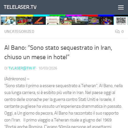
TELELASER.TV
Salta al contenuto
UNCATEGORIZED
0
Al Bano: “Sono stato sequestrato in Iran,
chiuso un mese in hotel”
DI
TVLASER@TIN.IT
·
10/03/2026
(Adnkronos) –
"Sono stato il primo a essere sequestrato a Teheran". Al Bano, nella
sua lunga carriera, si è esibito più volte in Iran. Nel paese oggi al
centro delle cronache per la guerra contro Stati Uniti e Israele, il
cantante pugliese ha vissuto un'esperienza drammatica in passato.
Oggi, a Un giorno da pecora, Al Bano ha raccontato il suo rapporto
con l'Iran. Il primo viaggio a Teheran risale a giugno del 1969:
"Portai anche Romina. C’erano 50mila persone ad aspettarmi