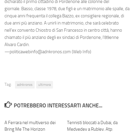
dichiarato il primo cittadino di Pordenone alle colonne del
giornale. Basso, classe 1978, due figli e un matrimonio alle spalle, da
cinque anni frequenta il collega Bazzo, ex consigliere regionale, di
due anni più anziano. A unirli in matrimonio, che sarà celebrato
nell'ex convento Chiostro di San Francesco in centro città, hanno
chiamato il più anziano degli ex sindaci di Pordenone, l’89enne
Alvaro Cardin.
—politicawebinfo@adnkronos.com (Web Info)
Tag:
adnkronos
ultimora
POTREBBERO INTERESSARTI ANCHE...
A Ferrara nel multiverso dei
0
Tennisti bloccati a Dubai, da
0
Bring Me The Horizon
Medvedev a Rublev. Atp: