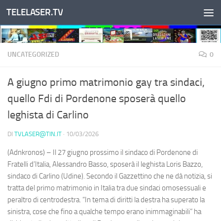
TELELASER.TV
Salta al contenuto
UNCATEGORIZED
0
A giugno primo matrimonio gay tra sindaci,
quello Fdi di Pordenone sposerà quello
leghista di Carlino
DI
TVLASER@TIN.IT
·
10/03/2026
(Adnkronos) – Il 27 giugno prossimo il sindaco di Pordenone di
Fratelli d’Italia, Alessandro Basso, sposerà il leghista Loris Bazzo,
sindaco di Carlino (Udine). Secondo il Gazzettino che ne dà notizia, si
tratta del primo matrimonio in Italia tra due sindaci omosessuali e
peraltro di centrodestra. “In tema di diritti la destra ha superato la
sinistra, cose che fino a qualche tempo erano inimmaginabili” ha