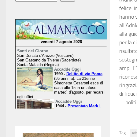
felice: 
hanno v
all'Adn
alla gu
per la 
risulta
sostegn
ampi. E
riconosc
ringrazi
di fiduc
—polit
Tag:
ad