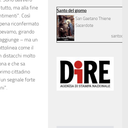
tutto, ma alla fine
Santo del giorno
ntimenti". Così
San Gaetano Thiene
appena riconfermato
Sacerdote
Sapevamo, girando
santodelg
– aggiunge – ma un
ttolinea come il
n distacchi molto
ona e che sa
primo cittadino
 "un segnale forte
nni".