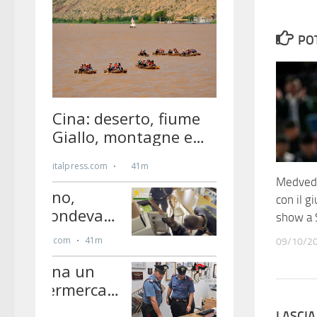
PO
Medvedev
con il g
show a 
09/10/2
LASCI