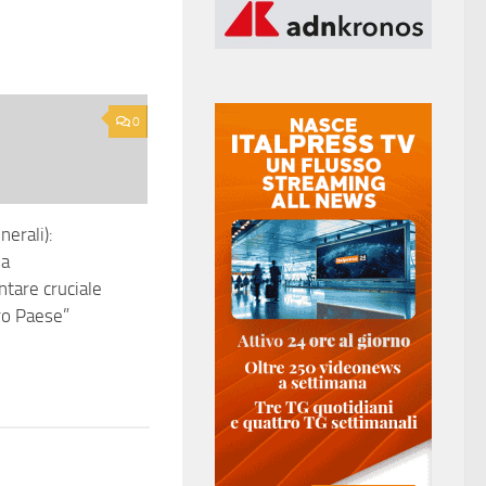
0
nerali):
za
tare cruciale
tro Paese”