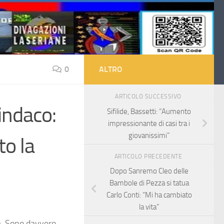
0
ALTRO
ARTICOLO SUCCESSIVO
indaco:
Sifilide, Bassetti: “Aumento
impressionante di casi tra i
giovanissimi”
to la
ARTICOLO PRECEDENTE
Dopo Sanremo Cleo delle
Bambole di Pezza si tatua
Carlo Conti: “Mi ha cambiato
la vita”
va. Sono davvero