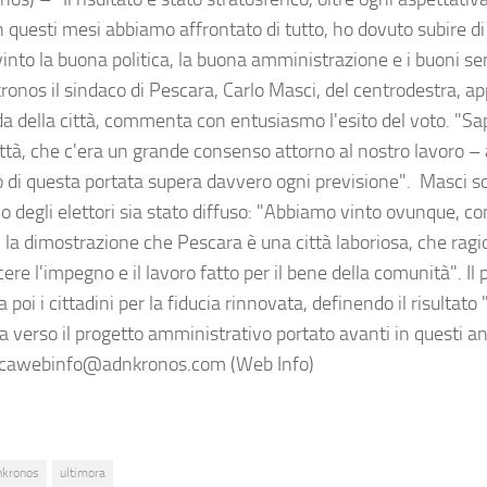
in questi mesi abbiamo affrontato di tutto, ho dovuto subire di 
into la buona politica, la buona amministrazione e i buoni se
kronos il sindaco di Pescara, Carlo Masci, del centrodestra, 
ida della città, commenta con entusiasmo l'esito del voto. "
città, che c'era un grande consenso attorno al nostro lavoro 
to di questa portata supera davvero ogni previsione". Masci so
o degli elettori sia stato diffuso: "Abbiamo vinto ovunque, co
' la dimostrazione che Pescara è una città laboriosa, che ragi
ere l'impegno e il lavoro fatto per il bene della comunità". Il 
a poi i cittadini per la fiducia rinnovata, definendo il risultato
ia verso il progetto amministrativo portato avanti in questi a
icawebinfo@adnkronos.com (Web Info)
nkronos
ultimora