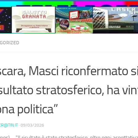
GORIZED
cara, Masci riconfermato s
sultato stratosferico, ha vin
na politica”
ER@TIN.IT
·
09/03/2026
os) – "Il risultato è stato stratosferico, oltre ogni aspettati