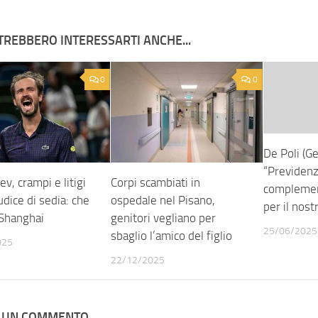
TREBBERO INTERESSARTI ANCHE...
0
0
De Poli (Ge
“Previden
, crampi e litigi
Corpi scambiati in
complemen
iudice di sedia: che
ospedale nel Pisano,
per il nos
Shanghai
genitori vegliano per
25/06/2025
sbaglio l’amico del figlio
025
22/12/2025
A UN COMMENTO