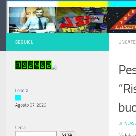
Salta al contenuto
SEGUICI:
UNCATE
Pes
“Ri
Londra
buo
Agosto 07, 2026
DI
TVLAS
Cerca
Cerca
(Adnkron