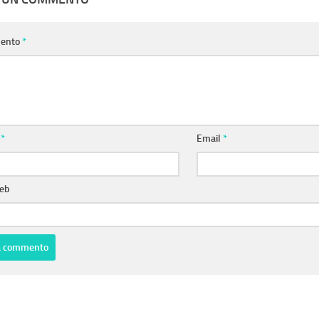
ento
*
e
*
Email
*
web