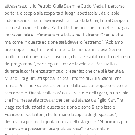
attraversato: Lillo Petrolo, Giulia Salemi e Guido Meda. Il percorso
porterà le coppie alla scoperta di luoghi spettacolari: dalle isole
indonesiane di Bali e Java ai vasti territori della Cina, fino al Giappone,
con destinazione finale a Kyoto. Un itinerario che promette una gara
imprevedibile e un’immersione totale nell’Estremo Oriente, che
mai come in questa edizione sarà davvero "estremo". “Abbiamo
una coppia in più, tre inviati e una rotta molto ambiziosa. Siamo
molto felici di questo cast così ricco, che si è evoluto molto nel corso
del programma”, ha spiegato Fabrizio Ievolella di Banijay Italia
durante la conferenza stampa di presentazione che si è tenuta a
Milano. Tra gli inviati speciali spicca il ritorno di Giulia Salemi, che
torna a Pechino Express a dieci anni dalla sua partecipazione come
concorrente. Questa volta sarà dall’altra parte della gara, in un ruolo
che l’ha messa alla prova anche per la distanza dal figlio Kian. Tra i
viaggiatori più attesi di questa edizione ci sono Biagio Izzo e
Francesco Paolantoni, che formano la coppia degli ‘Spassusi’,
destinata a portare la quota comica della stagione. “Abbiamo capito
che insieme possiamo fare qualsiasi cosa”, ha raccontato