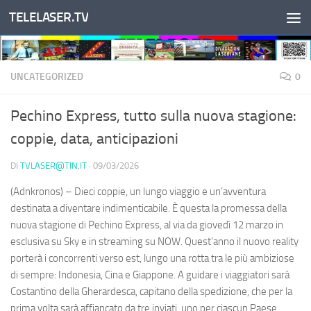
TELELASER.TV
Salta al contenuto
UNCATEGORIZED
0
Pechino Express, tutto sulla nuova stagione:
coppie, data, anticipazioni
DI
TVLASER@TIN.IT
·
09/03/2026
(Adnkronos) – Dieci coppie, un lungo viaggio e un’avventura
destinata a diventare indimenticabile. È questa la promessa della
nuova stagione di Pechino Express, al via da giovedì 12 marzo in
esclusiva su Sky e in streaming su NOW. Quest’anno il nuovo reality
porterà i concorrenti verso est, lungo una rotta tra le più ambiziose
di sempre: Indonesia, Cina e Giappone. A guidare i viaggiatori sarà
Costantino della Gherardesca, capitano della spedizione, che per la
prima volta sarà affiancato da tre inviati, uno per ciascun Paese