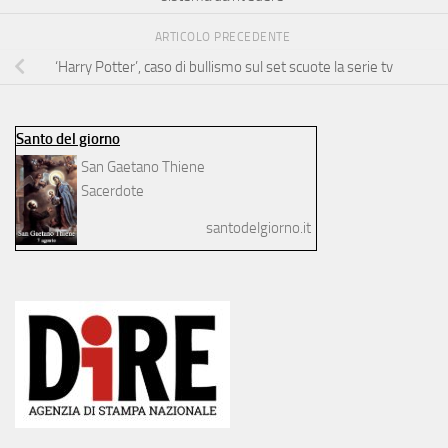
ARTICOLO PRECEDENTE
‘Harry Potter’, caso di bullismo sul set scuote la serie tv
Santo del giorno
San Gaetano Thiene
Sacerdote
santodelgiorno.it