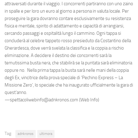
attraversati durante il viaggio. I concorrenti partiranno con uno zaino
in spalle e per loro un euro al giorno a persona in valuta locale. Per
proseguire la gara dovranno contare esclusivamente su resistenza
fisica e mentale, spirito di adattamento e capacità di arrangiarsi,
cercando passaggi e ospitalità lungo il cammino. Ogni tappa si
concluderà al celebre tappeto rosso presieduto da Costantino della
Gherardesca, dove verrà svelata la classifica e la coppia a rischio
eliminazione. A decidere il destino dei concorrenti sarà la
temutissima busta nera, che stabilirà se la puntata sarà eliminatoria
oppure no. Nella prima tappa la busta sarà nelle mani della coppia
degli Ex, vincitrice della prova speciale di ‘Pechino Express – La
Missione Zero’, lo speciale che ha inaugurato ufficialmente la gara di
quest’anno.
—spettacoliwebinfo@adnkronos.com (Web Info)
Tag:
adnkronos
ultimora