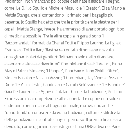
Paolantoni. Non mancano poi coppie destinate a lasciare il segno,
come ‘Le DJ’, Jo Squillo e Michelle Masullo e ‘I Creator’, Elisa Maino e
Mattia Stanga, che si contendono il primato per il bagaglio più
pesante. Jo Squillo ha detto che tra le priorità c’era la piastra per i
capelli. Mattia Stanga, invece, ha ammesso di aver portato ogni tipo
di medicina possibile. Tra le altre coppie in gara ci sono ‘I
Raccomandati’, formati da Chanel Totti e Filippo Laurino. La figlia di
Francesco Totti e Ilary Blasi ha raccontato di non aver ricevuto
consigli particolari dai genitori: “Mi hanno solo detto di andare,
essere me stessa e divertirmi”. Completano il cast: ‘I Veloci’, Fiona
May e Patrick Stevens; ‘I Rapper’, Dani Faiv e Tony 2Milli; ‘Gli Ex’,
Steven Basalari e Viviana Vizzini; ‘I Comedian’, Tay Vines e Assane
Diop; ‘Le Albiceleste’, Candelaria e Camila Solórzano; e ‘Le Biondine’,
Gaia De Laurentiis e Agnese Catalani. Come da tradizione, Pechino
Express unirà la competizione alla scoperta. Le coppie non solo si
sfideranno per arrivare al traguardo finale, ma avranno anche
l’opportunità di conoscere da vicino tradizioni, culture e stili di vita
delle popolazioni incontrate lungo il percorso. Il premio finale sarà
devoluto, come ogni anno, a sostegno di una ONG attiva nei Paesi