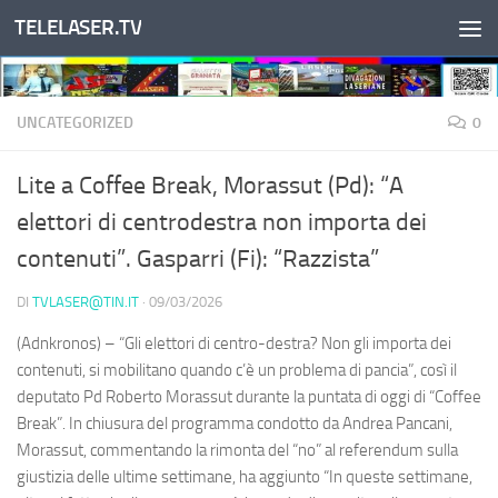
TELELASER.TV
Salta al contenuto
UNCATEGORIZED
0
Lite a Coffee Break, Morassut (Pd): “A
elettori di centrodestra non importa dei
contenuti”. Gasparri (Fi): “Razzista”
DI
TVLASER@TIN.IT
·
09/03/2026
(Adnkronos) – “Gli elettori di centro-destra? Non gli importa dei
contenuti, si mobilitano quando c’è un problema di pancia”, così il
deputato Pd Roberto Morassut durante la puntata di oggi di “Coffee
Break”. In chiusura del programma condotto da Andrea Pancani,
Morassut, commentando la rimonta del “no” al referendum sulla
giustizia delle ultime settimane, ha aggiunto “In queste settimane,