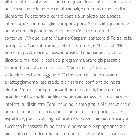
oltre al fatto che il governo non è in grado di esercitare il suo potere
politico secondo le norme costituzionali, è emerso anche un altro
elemento: l’elettorato di centro destra è un elettorato a bassa
intensità, dei contenuti gliene importa poco. Si mobilita quando c’è
un problema di pancia, invece quando c’è da discutere di
contenuti…” A quel punto Maurizio Gasparri, senatore di Forza Italia,
ha replicato: “Cioè abbiamo gli elettori scemi?”, e Morassut: “No,
non dico questo, dico: a bassa intensità”. I due hanno iniziato a
discutere ma i titoli di coda del programma erano già passati e
Pancani ha dovuto dare la linea a “L’aria che tira”. Gasparri
all’Adnkronos ha poi aggiunto: “Ci troviamo di nuovo davanti
all’atteggiamento razzista della sinistra nei confronti dei nostri
elettori. Vorrei capire poi chi sarebbero i sapienti, forse quelli che
prendono il tax credit per film che non vede nessuno, ma che sono
intellettuali di sinistra. Comunque noi siamo grati a Morassut, che è
un politico che conosco da anni e con cui ho un rapporto civile e
rispettoso, per questo ingiustificato disprezzo, perché come è già
successo in passato, fa indignare le persone e le spinge ancora di
più a votarci. Quindi contiamo che questa puzza sotto il naso sarà