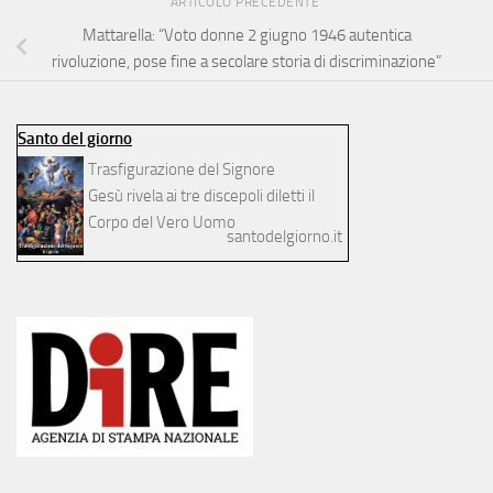
ARTICOLO PRECEDENTE
Mattarella: “Voto donne 2 giugno 1946 autentica
rivoluzione, pose fine a secolare storia di discriminazione”
Santo del giorno
Trasfigurazione del Signore
Gesù rivela ai tre discepoli diletti il
Corpo del Vero Uomo
santodelgiorno.it