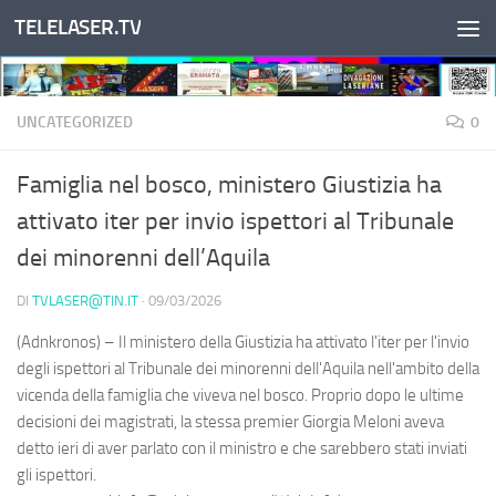
TELELASER.TV
Salta al contenuto
UNCATEGORIZED
0
Famiglia nel bosco, ministero Giustizia ha
attivato iter per invio ispettori al Tribunale
dei minorenni dell’Aquila
DI
TVLASER@TIN.IT
·
09/03/2026
(Adnkronos) – Il ministero della Giustizia ha attivato l'iter per l'invio
degli ispettori al Tribunale dei minorenni dell'Aquila nell'ambito della
vicenda della famiglia che viveva nel bosco. Proprio dopo le ultime
decisioni dei magistrati, la stessa premier Giorgia Meloni aveva
detto ieri di aver parlato con il ministro e che sarebbero stati inviati
gli ispettori.