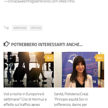
—cronacawebinfo@adnkronos.com (Web Info)
Tag:
adnkronos
ultimora
POTREBBERO INTERESSARTI ANCHE...
0
0
Voli a rischio in Europa tra 6
Sanità, Polistena (Crea):
settimane? Crisi di Hormuz e
“Principio equità Ssn in
effetto sul traffico aereo
sofferenza, danno per