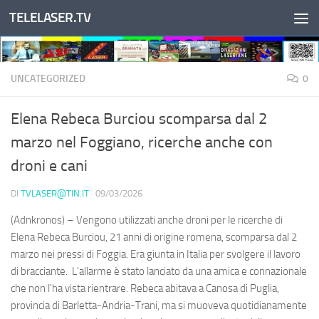
TELELASER.TV
Salta al contenuto
UNCATEGORIZED
0
Elena Rebeca Burciou scomparsa dal 2
marzo nel Foggiano, ricerche anche con
droni e cani
DI
TVLASER@TIN.IT
·
09/03/2026
(Adnkronos) – Vengono utilizzati anche droni per le ricerche di
Elena Rebeca Burciou, 21 anni di origine romena, scomparsa dal 2
marzo nei pressi di Foggia. Era giunta in Italia per svolgere il lavoro
di bracciante. L'allarme è stato lanciato da una amica e connazionale
che non l'ha vista rientrare. Rebeca abitava a Canosa di Puglia,
provincia di Barletta-Andria-Trani, ma si muoveva quotidianamente