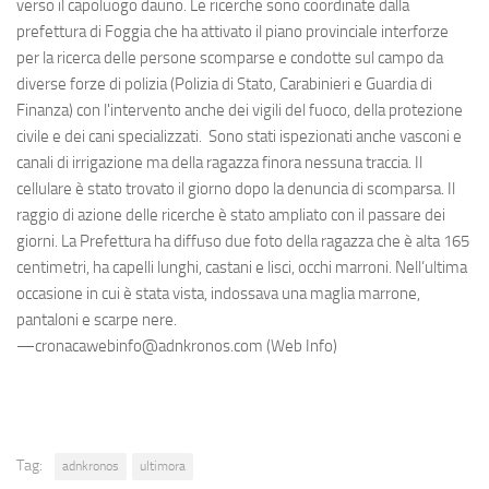
verso il capoluogo dauno. Le ricerche sono coordinate dalla
prefettura di Foggia che ha attivato il piano provinciale interforze
per la ricerca delle persone scomparse e condotte sul campo da
diverse forze di polizia (Polizia di Stato, Carabinieri e Guardia di
Finanza) con l'intervento anche dei vigili del fuoco, della protezione
civile e dei cani specializzati. Sono stati ispezionati anche vasconi e
canali di irrigazione ma della ragazza finora nessuna traccia. Il
cellulare è stato trovato il giorno dopo la denuncia di scomparsa. Il
raggio di azione delle ricerche è stato ampliato con il passare dei
giorni. La Prefettura ha diffuso due foto della ragazza che è alta 165
centimetri, ha capelli lunghi, castani e lisci, occhi marroni. Nell’ultima
occasione in cui è stata vista, indossava una maglia marrone,
pantaloni e scarpe nere.
—cronacawebinfo@adnkronos.com (Web Info)
Tag:
adnkronos
ultimora