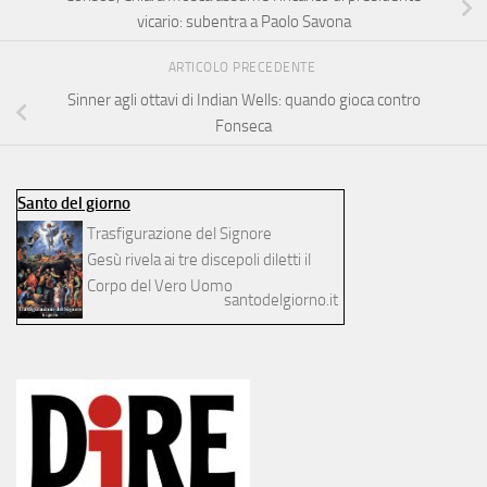
vicario: subentra a Paolo Savona
ARTICOLO PRECEDENTE
Sinner agli ottavi di Indian Wells: quando gioca contro
Fonseca
Santo del giorno
Trasfigurazione del Signore
Gesù rivela ai tre discepoli diletti il
Corpo del Vero Uomo
santodelgiorno.it