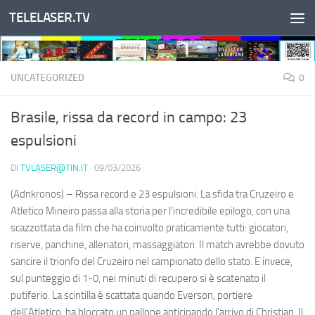
TELELASER.TV
Salta al contenuto
UNCATEGORIZED
0
Brasile, rissa da record in campo: 23
espulsioni
DI
TVLASER@TIN.IT
·
09/03/2026
(Adnkronos) – Rissa record e 23 espulsioni. La sfida tra Cruzeiro e
Atletico Mineiro passa alla storia per l'incredibile epilogo, con una
scazzottata da film che ha coinvolto praticamente tutti: giocatori,
riserve, panchine, allenatori, massaggiatori. Il match avrebbe dovuto
sancire il trionfo del Cruzeiro nel campionato dello stato. E invece,
sul punteggio di 1-0, nei minuti di recupero si è scatenato il
putiferio. La scintilla è scattata quando Everson, portiere
dell'Atletico, ha bloccato un pallone anticipando l'arrivo di Christian. Il