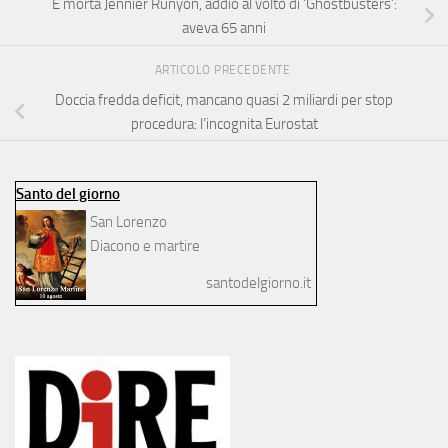
È morta Jennier Runyon, addio al volto di ‘Ghostbusters’:
aveva 65 anni
ARTICOLO PRECEDENTE
Doccia fredda deficit, mancano quasi 2 miliardi per stop
procedura: l’incognita Eurostat
Santo del giorno
San Lorenzo
Diacono e martire
santodelgiorno.it