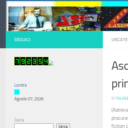
Salta al contenuto
SEGUICI:
UNCATE
Asc
pri
Londra
DI
TVLAS
Agosto 07, 2026
(Adnkro
procurat
Cerca
fiction
Cerca