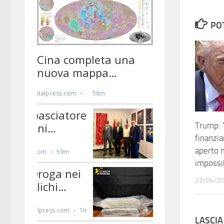
PO
Trump: “
finanzi
aperto 
impossi
22/04/2
LASCI