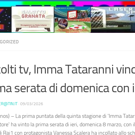
GORIZED
olti tv, Imma Tataranni vinc
ma serata di domenica con i
ER@TIN.IT
·
09/03/2026
nos) – La prima puntata della quinta stagione di 'Imma Tatar
ore' ha vinto la prima serata di ieri, domenica 8 marzo, con i
 di Rai1 con protagonista Vanessa Scalera ha incollato allo 