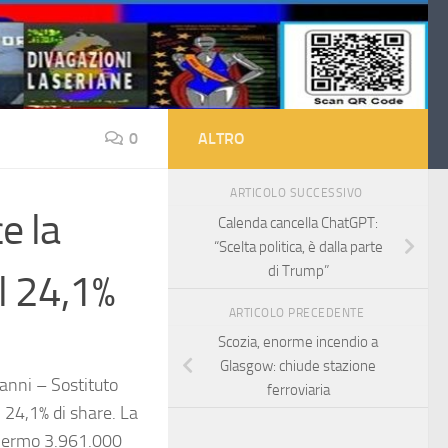
0
ALTRO
ARTICOLO SUCCESSIVO
e la
Calenda cancella ChatGPT:
“Scelta politica, è dalla parte
di Trump”
l 24,1%
ARTICOLO PRECEDENTE
Scozia, enorme incendio a
Glasgow: chiude stazione
anni – Sostituto
ferroviaria
l 24,1% di share. La
schermo 3.961.000