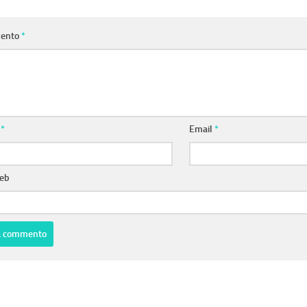
ento
*
e
*
Email
*
web