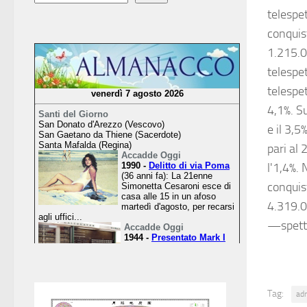
telespet
conquist
1.215.0
telespet
telespet
4,1%. S
e il 3,5
pari al 
l'1,4%. 
conquis
4.319.0
—spett
Tag:
ad