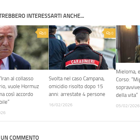
TREBBERO INTERESSARTI ANCHE...
0
0
Mieloma, 
Svolta nel caso Campana,
Iran al collasso
Corso: “Mi
omicidio risolto dopo 15
ario, vuole Hormuz
sopravvive
anni: arrestate 4 persone
ma così accordo
della vita”
bile”
16/02/2026
05/02/2026
026
A UN COMMENTO