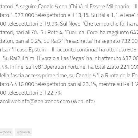
tatori. A seguire Canale 5 con 'Chi Vuol Essere Milionario – I
ato 1.577.000 telespettatori e il 13,1%. Su Italia 1, 'Le Iene' 
00 telespettatori e il 9,9%. Sul Nove, 'Che tempo che fa' ha
tatori, pari all'8%. Su Rete 4, 'Fuori dal Coro' ha raggiunto 6
tatori, pari al 5,2%. Su Rai3 'Presadiretta' ha segnato 732.000
u La7 'Il caso Epstein – Il racconto continua' ha ottenuto 605
%. Su Rai2 il film 'Divorzio a Las Vegas' ha intrattenuto 437.0
2,4%. Infine, su Tv8 'Operation Fortune' ha totalizzato 221.00
Nella fascia access prime time, su Canale 5 'La Ruota della Fo
tato 4.416.000 telespettatori pari al 23,1%, mentre su Rai1 'A
00 telespettatori e il 22,7%.
acoliwebinfo@adnkronos.com (Web Info)
nkronos
ultimora