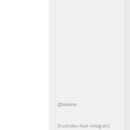
@telelaser
[trustindex-feed-instagram]