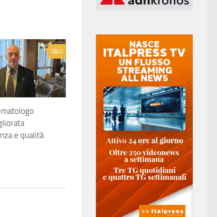
0
ematologo
gliorata
nza e qualità