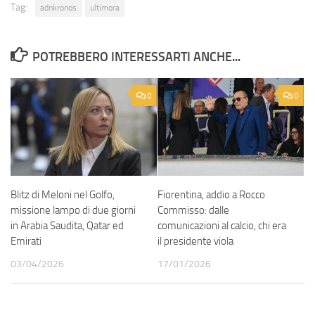
Tag:
adnkronos
ultimora
POTREBBERO INTERESSARTI ANCHE...
0
0
Blitz di Meloni nel Golfo,
Fiorentina, addio a Rocco
missione lampo di due giorni
Commisso: dalle
in Arabia Saudita, Qatar ed
comunicazioni al calcio, chi era
Emirati
il presidente viola
03/04/2026
17/01/2026