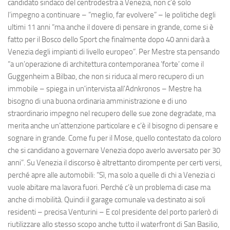
candidato sindaco del centrodestra a Venezia, non c’è solo
l’impegno a continuare – “meglio, far evolvere” – le politiche degli
ultimi 11 anni “ma anche il dovere di pensare in grande, come si è
fatto per il Bosco dello Sport che finalmente dopo 40 anni darà a
Venezia degli impianti di livello europeo”. Per Mestre sta pensando
“a un’operazione di architettura contemporanea ‘forte’ come il
Guggenheim a Bilbao, che non si riduca al mero recupero di un
immobile – spiega in un'intervista all'Adnkronos – Mestre ha
bisogno di una buona ordinaria amministrazione e di uno
straordinario impegno nel recupero delle sue zone degradate, ma
merita anche un’attenzione particolare e c’è il bisogno di pensare e
sognare in grande. Come fu per il Mose, quello contestato da coloro
che si candidano a governare Venezia dopo averlo avversato per 30
anni”. Su Venezia il discorso è altrettanto dirompente per certi versi,
perché apre alle automobili: “Sì, ma solo a quelle di chi a Venezia ci
vuole abitare ma lavora fuori. Perché c’è un problema di case ma
anche di mobilità. Quindi il garage comunale va destinato ai soli
residenti – precisa Venturini – E col presidente del porto parlerò di
riutilizzare allo stesso scopo anche tutto il waterfront di San Basilio,