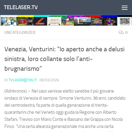
TELELASER.TV
Salta al contenuto
UNCATEGORIZED
0
Venezia, Venturini: “Io aperto anche a delusi
sinistra, loro collante solo l’anti-
brugnarismo”
DI
TVLASER@TIN.IT
·
08/03/2026
(Adnkronos) – Nel caso venisse eletto sarebbe il più giovane
sindaco di Venezia di sempre. Simone Venturini, 38 anni, candidato
del centrodestra, fa parte di quella generazione di trenta-
quarantenni che nel Veneto oggi guida la Regione con Alberto
Stefani, Treviso con Mario Conte e Bassano del Grappa con Nicola
Finco. “Una certa alleanza generazionale ma anche una certa