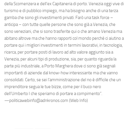
della Scomenzera e dell’ex Capitaneria di porto. Venezia oggi vive di
turismo e di pubblico impiego, ma ha bisogno anche di una terza
gamba che sono gli investimenti privati. Farò una task force –
anticipa – con tutte quelle persone che sono già a Venezia, che
sono veneziani, che si sono trasferite qui o che amano Venezia ma
abitano altrove ma che hanno rapporti col mondo perché ci aiutino a
portare qui i migliori investimenti in termini lavorativi, in tecnologia,
ricerca, per portare posti di lavoro ad alto valore aggiunto sia a
Venezia, per alcuni tipi di produzione, sia, per quanto riguarda la
parte più industriale, a Porto Marghera dove ci sono già segnali
importanti di aziende dal know-how interessante ma che vanno
consolidati. Certo, se sei l’amministrazione del no è difficile che un
imprenditore segua le tue bizze, come per il buco nero
dell’Umberto I che speriamo di portare a compimento”.
—politicawebinfo@adnkronos.com (Web Info)