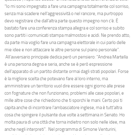
“Io mi sono impegnato a fare una campagna totalmente col sorriso,
senza mai scadere nell'aggressività o nel rancore, ma purtroppo
devo registrare che dall'altra parte questo impegno non c'è. È
bastato fare una conferenza stampa allegra e col sorriso e subito
sono partiti i comunicati stampa malmostosi e acidi. Ne prendo atto,
da parte mia voglio fare una campagna elettorale in cui parlo delle
mie idee e non attaccare le altre persone sul piano personale”.
All’avversario principale dedica però un pensiero: “Andrea Martella
è una persona degna e seria, anche se è però espressione
dell’apparato di un partito distante ormai dagli strati popolari. Forse
è la migliore scelta che potevano fare al loro interno, ma
amministrare un territorio vuol dire essere ogni giorno alle prese
con fognature che non funzionano, problemi alle case popolari, e
mille altre cose che richiedono che ti sporchi le mani. Certo poi ti
capita anche di incontrare l’ambasciatore inglese, ma è tutt’altra
cosa che spingere il pulsante due volte a settimana in Senato. Ho
molta paura di una città che torna indietro non solo nelle idee, ma
anche negli interpreti". Nel programma di Simone Venturini,