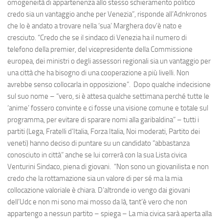
omogeneità di appartenenza allo stesso schieramento politico
credo sia un vantaggio anche per Venezia”, risponde all’Adnkronos
che lo è andato a trovare nella ‘sua’ Marghera dov’è nato e
cresciuto. “Credo che se il sindaco di Venezia ha il numero di
telefono della premier, del vicepresidente della Commissione
europea, dei ministri o degli assessori regionali sia un vantaggio per
una città che ha bisogno di una cooperazione a più livelli. Non
avrebbe senso collocarla in opposizione”. Dopo qualche indecisione
sul suo nome – “vero, si è attesa qualche settimana perché tutte le
‘anime’ fossero convinte e ci fosse una visione comune e totale sul
programma, per evitare di sparare nomi alla garibaldina” – tutti i
partiti (Lega, Fratelli d’Italia, Forza Italia, Noi moderati, Partito dei
veneti) hanno deciso di puntare su un candidato “abbastanza
conosciuto in città” anche se lui correrà con la sua Lista civica
Venturini Sindaco, piena di giovani. “Non sono un giovanilista e non
credo che la rottamazione sia un valore di per sé ma la mia
collocazione valoriale è chiara. D’altronde io vengo dai giovani
dell’Udc e non mi sono mai mosso da là, tant’è vero che non
appartengo a nessun partito – spiega – La mia civica sarà aperta alla