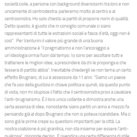
società civile, a persone con background diversissimi tra loro e non
unicamente di centrodestra: parleremo molto al centro e al
centrosinistra. Ho solo chiesto ai partiti di proporre nomi di qualità.
Detto questo, è giusto che in consiglio comunale ci siano
rappresentanti di tutte le estrazioni sociali e fasce d’età, oggi non è
così”. Per Venturini il valore più grande di una buona
amministrazione è “il pragmatismo e non l’ancoraggio a
un’ideologia ormai fuori dal tempo. Io sono per ascoltare tutti e
trattenere le migliori idee, a prescindere da chi le proponga e che
tessera di partito abbia”. Inevitabile chiedergli se non tema un certo
effetto Brugnaro, di cui è assessore da 11 anni. “Siamo un paese
che fa uso della giustizia in chiave politica e quindi, da questo punto
di vista, non mi stupisce il fatto che il centrosinistra provi a cavalcare
l'anti-brugnarismo. È il loro unico collante e dimostra anche una
certa assenza di idee, nonostante siano partiti un anno e mezzo fa
pensando già al dopo Brugnaro che non si poteva ricandidare. Ma ci
sono già le prime crepe su questioni importanti per la città. La
nostra coalizione è più granitica, non sta insieme per essere l’anti-
qualcosa”, risponde deciso. E rivendica una certa differenza di stile: