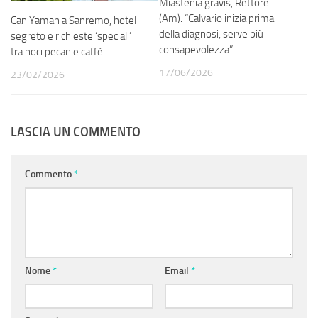
Miastenia gravis, Rettore
(Am): “Calvario inizia prima
Can Yaman a Sanremo, hotel
della diagnosi, serve più
segreto e richieste ‘speciali’
consapevolezza”
tra noci pecan e caffè
17/06/2026
23/02/2026
LASCIA UN COMMENTO
Commento
*
Nome
*
Email
*