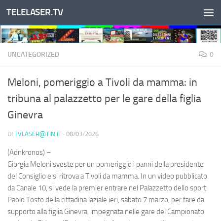
TELELASER.TV
Salta al contenuto
UNCATEGORIZED
0
Meloni, pomeriggio a Tivoli da mamma: in
tribuna al palazzetto per le gare della figlia
Ginevra
DI
TVLASER@TIN.IT
·
08/03/2026
(Adnkronos) –
Giorgia Meloni sveste per un pomeriggio i panni della presidente
del Consiglio e si ritrova a Tivoli da mamma. In un video pubblicato
da Canale 10, si vede la premier entrare nel Palazzetto dello sport
Paolo Tosto della cittadina laziale ieri, sabato 7 marzo, per fare da
supporto alla figlia Ginevra, impegnata nelle gare del Campionato