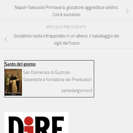
Napoli-Sassuolo Primavera, giocatore aggredisce arbitro.
Cos’è successo
ARTICOLO PRECEDENTE
Scoiattolo resta intrappolato in un albero, il salvataggio dei
vigili del fuoco
Santo del giorno
San Domenico di Guzman
Sacerdote e fondatore dei Predicatori
santodelgiorno.it