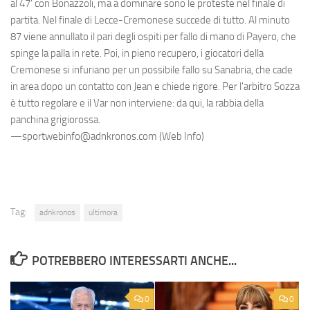
al 47' con Bonazzoli, ma a dominare sono le proteste nel finale di
partita. Nel finale di Lecce-Cremonese succede di tutto. Al minuto
87 viene annullato il pari degli ospiti per fallo di mano di Payero, che
spinge la palla in rete. Poi, in pieno recupero, i giocatori della
Cremonese si infuriano per un possibile fallo su Sanabria, che cade
in area dopo un contatto con Jean e chiede rigore. Per l'arbitro Sozza
è tutto regolare e il Var non interviene: da qui, la rabbia della
panchina grigiorossa.
—sportwebinfo@adnkronos.com (Web Info)
Tag:
adnkronos
ultimora
POTREBBERO INTERESSARTI ANCHE...
0
0