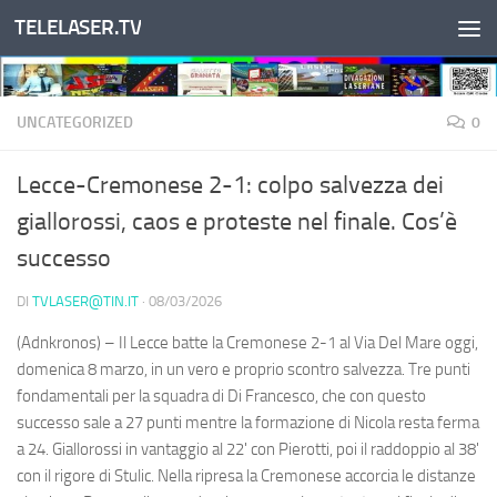
TELELASER.TV
Salta al contenuto
UNCATEGORIZED
0
Lecce-Cremonese 2-1: colpo salvezza dei
giallorossi, caos e proteste nel finale. Cos’è
successo
DI
TVLASER@TIN.IT
·
08/03/2026
(Adnkronos) – Il Lecce batte la Cremonese 2-1 al Via Del Mare oggi,
domenica 8 marzo, in un vero e proprio scontro salvezza. Tre punti
fondamentali per la squadra di Di Francesco, che con questo
successo sale a 27 punti mentre la formazione di Nicola resta ferma
a 24. Giallorossi in vantaggio al 22' con Pierotti, poi il raddoppio al 38'
con il rigore di Stulic. Nella ripresa la Cremonese accorcia le distanze