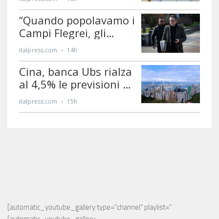
[automatic_youtube_gallery type="channel" playlist="