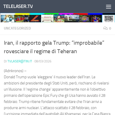
TELELASER.TV
Salta al contenuto
UNCATEGORIZED
0
Iran, il rapporto gela Trump: “improbabile”
rovesciare il regime di Teheran
DI
TVLASER@TIN.IT
·
08/03/2026
(Adnkronos) –
Donald Trump vuole 'eleggere' il nuovo leader dell'Iran. Le
ambizioni del presidente degli Stati Uniti, però, rischiano di rivelarsi
un'illusione. Il 'regime change' apparentemente non è l'obiettivo
primario dell'operazione Epic Fury che gli Usa hanno avviato il 28
febbraio. Trump ritiene fondamentale evitare che l'Iran arrivi a
produrre armi nucleari. L'attacco scattato il 28 febbraio, con
l'uccisione immediata dell'ayatollah Ali Khamenei, per la Casa Bianca