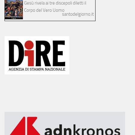
Gesù rivela ai tre discepoli diletti il
Corpo del Vero Uomo
santodelgiorno.it