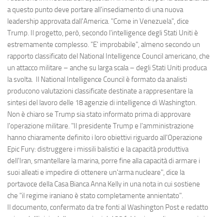
a questo punto deve portare all'insediamento di una nuova
leadership approvata dall'America. "Come in Venezuela", dice
Trump. Il progetto, però, secondo l'intelligence degli Stati Uniti è
estremamente complesso. "E' improbabile", almeno secondo un
rapporto classificato del National Intelligence Council americano, che
un attacco militare – anche su larga scala – degli Stati Uniti produca
la svolta. Il National Intelligence Council è formato da analisti
producono valutazioni classificate destinate a rappresentare la
sintesi del lavoro delle 18 agenzie di intelligence di Washington.
Non è chiaro se Trump sia stato informato prima di approvare
l'operazione militare. "Il presidente Trump e l'amministrazione
hanno chiaramente definito i loro obiettivi riguardo all'Operazione
Epic Fury: distruggere i missili balistici e la capacità produttiva
dell'Iran, smantellare la marina, porre fine alla capacità di armare i
suoi alleati e impedire di ottenere un'arma nucleare", dice la
portavoce della Casa Bianca Anna Kelly in una nota in cui sostiene
che "il regime iraniano è stato completamente annientato".
Il documento, confermato da tre fonti al Washington Post e redatto