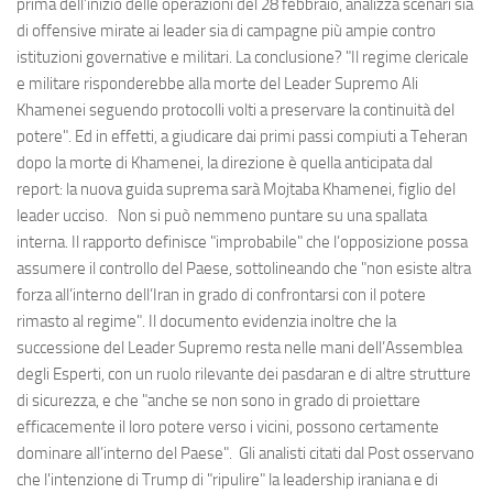
prima dell’inizio delle operazioni del 28 febbraio, analizza scenari sia
di offensive mirate ai leader sia di campagne più ampie contro
istituzioni governative e militari. La conclusione? "Il regime clericale
e militare risponderebbe alla morte del Leader Supremo Ali
Khamenei seguendo protocolli volti a preservare la continuità del
potere". Ed in effetti, a giudicare dai primi passi compiuti a Teheran
dopo la morte di Khamenei, la direzione è quella anticipata dal
report: la nuova guida suprema sarà Mojtaba Khamenei, figlio del
leader ucciso. Non si può nemmeno puntare su una spallata
interna. Il rapporto definisce "improbabile" che l’opposizione possa
assumere il controllo del Paese, sottolineando che "non esiste altra
forza all’interno dell’Iran in grado di confrontarsi con il potere
rimasto al regime". Il documento evidenzia inoltre che la
successione del Leader Supremo resta nelle mani dell’Assemblea
degli Esperti, con un ruolo rilevante dei pasdaran e di altre strutture
di sicurezza, e che "anche se non sono in grado di proiettare
efficacemente il loro potere verso i vicini, possono certamente
dominare all’interno del Paese". Gli analisti citati dal Post osservano
che l'intenzione di Trump di "ripulire" la leadership iraniana e di