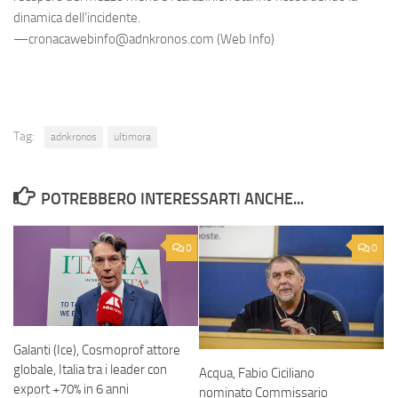
dinamica dell’incidente.
—cronacawebinfo@adnkronos.com (Web Info)
Tag:
adnkronos
ultimora
POTREBBERO INTERESSARTI ANCHE...
0
0
Galanti (Ice), Cosmoprof attore
globale, Italia tra i leader con
Acqua, Fabio Ciciliano
export +70% in 6 anni
nominato Commissario