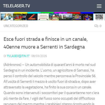
TELELASER.TV
Salta al contenuto
UNCATEGORIZED
0
Esce fuori strada e finisce in un canale,
40enne muore a Serrenti in Sardegna
DI
TVLASER@TIN.IT
·
08/03/2026
(Adnkronos) – Un automobilista di quarant’anni è morto nel sud
Sardegna in un incidente. L’uomo, un agricoltore di Samassi, ha
perso il controllo del veicolo mentre percorreva la Provinciale 56.
All’uscita di Serrenti il mezzo è uscito fuori di strada e, dopo aver
attraversato la vegetazione, ha finito la sua corsa in un canale.
Quando sono intervenuti i soccorritori per il quarantenne non c’era
più niente da fare. I vigili del fuoco sono occupati del difficoltoso
recupero del mezzo mentre i carabinieri stanno ricostruendo la