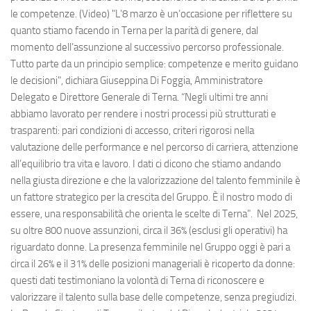
le competenze. (Video) "L’8 marzo è un’occasione per riflettere su
quanto stiamo facendo in Terna per la parità di genere, dal
momento dell’assunzione al successivo percorso professionale.
Tutto parte da un principio semplice: competenze e merito guidano
le decisioni", dichiara Giuseppina Di Foggia, Amministratore
Delegato e Direttore Generale di Terna. “Negli ultimi tre anni
abbiamo lavorato per rendere i nostri processi più strutturati e
trasparenti: pari condizioni di accesso, criteri rigorosi nella
valutazione delle performance e nel percorso di carriera, attenzione
all’equilibrio tra vita e lavoro. I dati ci dicono che stiamo andando
nella giusta direzione e che la valorizzazione del talento femminile è
un fattore strategico per la crescita del Gruppo. È il nostro modo di
essere, una responsabilità che orienta le scelte di Terna". Nel 2025,
su oltre 800 nuove assunzioni, circa il 36% (esclusi gli operativi) ha
riguardato donne. La presenza femminile nel Gruppo oggi è pari a
circa il 26% e il 31% delle posizioni manageriali è ricoperto da donne:
questi dati testimoniano la volontà di Terna di riconoscere e
valorizzare il talento sulla base delle competenze, senza pregiudizi.