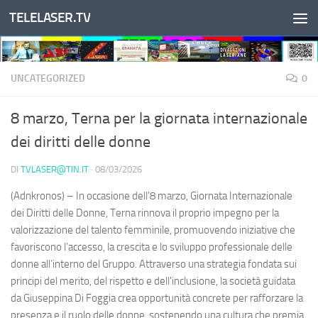
TELELASER.TV
Salta al contenuto
UNCATEGORIZED
0
8 marzo, Terna per la giornata internazionale
dei diritti delle donne
DI
TVLASER@TIN.IT
·
08/03/2026
(Adnkronos) – In occasione dell’8 marzo, Giornata Internazionale
dei Diritti delle Donne, Terna rinnova il proprio impegno per la
valorizzazione del talento femminile, promuovendo iniziative che
favoriscono l’accesso, la crescita e lo sviluppo professionale delle
donne all’interno del Gruppo. Attraverso una strategia fondata sui
principi del merito, del rispetto e dell'inclusione, la società guidata
da Giuseppina Di Foggia crea opportunità concrete per rafforzare la
presenza e il ruolo delle donne, sostenendo una cultura che premia