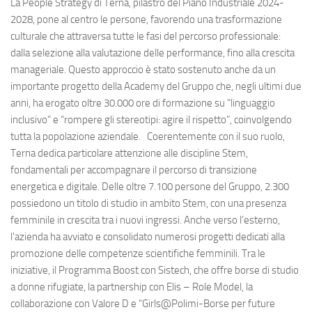
La People Strategy di Terna, pilastro del Piano Industriale 2024-
2028, pone al centro le persone, favorendo una trasformazione
culturale che attraversa tutte le fasi del percorso professionale:
dalla selezione alla valutazione delle performance, fino alla crescita
manageriale. Questo approccio è stato sostenuto anche da un
importante progetto della Academy del Gruppo che, negli ultimi due
anni, ha erogato oltre 30.000 ore di formazione su “linguaggio
inclusivo” e “rompere gli stereotipi: agire il rispetto”, coinvolgendo
tutta la popolazione aziendale. Coerentemente con il suo ruolo,
Terna dedica particolare attenzione alle discipline Stem,
fondamentali per accompagnare il percorso di transizione
energetica e digitale. Delle oltre 7.100 persone del Gruppo, 2.300
possiedono un titolo di studio in ambito Stem, con una presenza
femminile in crescita tra i nuovi ingressi. Anche verso l’esterno,
l'azienda ha avviato e consolidato numerosi progetti dedicati alla
promozione delle competenze scientifiche femminili. Tra le
iniziative, il Programma Boost con Sistech, che offre borse di studio
a donne rifugiate, la partnership con Elis – Role Model, la
collaborazione con Valore D e “Girls@Polimi-Borse per future