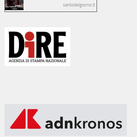
santodelgiorno.it