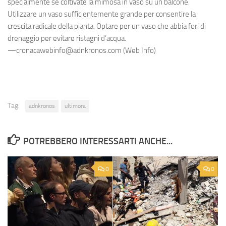
specialmente se coltivate la mimosa in vaso su un balcone.
Utilizzare un vaso sufficientemente grande per consentire la
crescita radicale della pianta. Optare per un vaso che abbia fori di
drenaggio per evitare ristagni d’acqua.
—cronacawebinfo@adnkronos.com (Web Info)
Tag:
adnkronos
ultimora
POTREBBERO INTERESSARTI ANCHE...
0
0