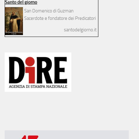
Santo del giorno
San Domenico di Guzman
Sacerdote e fondatore dei Predicatori
santodelgiorno.it