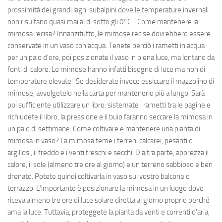
prossimità dei grandi laghi subalpini dove le temperature invernali
non risultano quasi mai al di sotto gli 0°C. Come mantenere la
mimosa recisa? Innanzitutto, le mimose recise dovrebbero essere
conservate in un vaso con acqua. Tenete perciò i rametti in acqua
per un paio d’ore, poi posizionate il vaso in piena luce, ma lontano da
fonti di calore. Le mimose hanno infatti bisogno di luce ma non di
temperature elevate. Se desiderate invece essiccare il mazzolino di
mimose, avvolgetelo nella carta per mantenerlo più a lungo. Sarà
poi sufficiente utilizzare un libro: sistemate i rametti tra le pagine e
richiudete il libro, la pressione e il buio faranno seccare la mimosa in
un paio di settimane. Come coltivare e mantenere una pianta di
mimosa in vaso? La mimosa teme i terreni calcarei, pesanti o
argillosi, il freddo e i venti freschi e secchi. D’altra parte, apprezza il
calore, il sole (almeno tre ore al giorno) e un terreno sabbioso e ben
drenato. Potete quindi coltivarla in vaso sul vostro balcone o
terrazzo. L’importante è posizionare la mimosa in un luogo dove
riceva almeno tre ore di luce solare diretta al giorno proprio perché
ama la luce. Tuttavia, proteggete la pianta da venti e correnti d’aria,