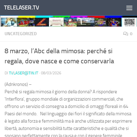
TELELASER.TV
Salta al contenuto
UNCATEGORIZED
0
8 marzo, l’Abc della mimosa: perché si
regala, dove nasce e come conservarla
DI
TVLASER@TIN.IT
·
08/03/2026
(Adnkronos) –
Perché si regala mimosa il giorno della donna? A rispondere
'Interflora', gruppo mondiale di organizzazioni commerciali, che
offrono un servizio di consegna a domicilio di omaggi floreali in 64
Paesi del mondo. Nel linguaggio dei fiori il significato della mimosa
è legato alla forza e femminilità ma è anche utilizzata per esprimere
libertà, autonomia e sensibilità tutte caratteristiche e qualità che si
sposano perfettamente con la causa e con il genere femminile.