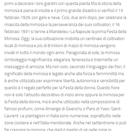
primi a decorare i loro giardini con questa pianta Ma la storia della
mimosa è piena di insidie e il primo grande disastro si verificò il 13
febbraio 1929, con gelo e neve. Così, due anni dopo, per celebrare la
rinascita della mimosa e la perseveranza dei suoi coltivatori, il 16
febbraio 1931 si tenne a Mandelieu-La Napoule la prima Festa della
Mimosa. Oggi, la sua coltivazione mobilita un centinaio di coltivatori
locali di mimosa e più di 8 milioni di mazzi di mimosa vengono
inviati in tutto il mondo ogni anno. Paragonata al sole, la mimosa
simboleggia magnificenza, eleganza, tenerezza e trasmette un
messaggio di amicizia. Ma non solo, secondo il linguaggio dei fiori, il
significato della mimosa è legato anche alla forza e femminilità ma
è anche utilizzata per esprimere libertà, autonomia e sensibilità per
questo è il regalo perfetto per la Festa della donna. Questo fiore
non è solo l’arbusto decorativo di inizio anno oppure la mimosa per
la Festa della donna, ma è anche utilizzato nella composizione di
famosi profumi, come Amarige di Givenchy o Paris di Yves-Saint-
Laurent. Le piantagioni in Italia sono numerose, soprattutto nelle
zone costiere e nell’Italia meridionale. Anche nel settentrione si può
far crescere la mimosa, che darà il meglio di sé nelle zone in