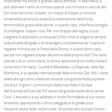
importante ma anche di grande valore affettivo. In alternativa, si
può abbinare il ramo di mimosa oppure una mimosa in vaso ad altri
fiori invernali come i tulipani. Un mazzo di tulipani e mimose
renderebbe ancora più esplicita la celebrazione della forza,
femminilità e grazia delle donne. In questo caso, Interflora consiglia
di prediligere i tulipani rosa. Per uno strappo alla regola, si può
scegliere di acquistare un bouquet di fiori misti di stagione sempre
sulle tonalità del giallo o di stravolgere completamente l’usanza di
regalare mimose per la Festa della Donna. In quest’ultimo caso,
perché non regalare tulipani alla donna della propria vita? Che siano
colorati o di un unico colore, le donne apprezzeranno molto riceverli
come dono l’8 marzo. La città di Mandelieu-La Napoule, nelle Alpi
Marittime, è la capitale internazionale della mimosa. Dal 1931, viene
celebrata ogni anno a febbraio durante una grande festa popolare
che dura 10 giorni. La mimosa è stata importata in Europa
dall’Australia all’inizio del XIX secolo dal grande esploratore James
Cook. L’arbusto si è poi adattato in modo formidabile al suo nuovo
ambiente, apprezzando il clima soleggiato e le gelate poco
frequenti anche delle nostre coste. Gli aristocratici europei furono i