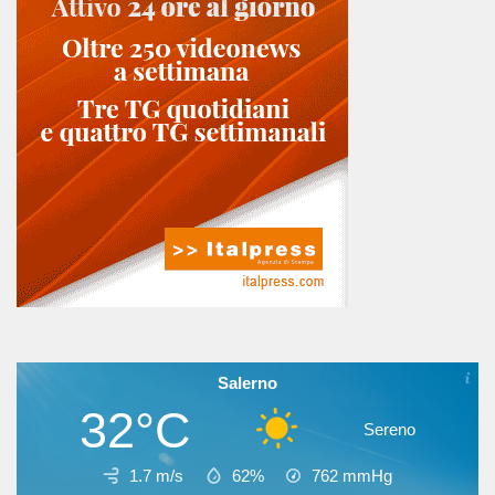
Salerno
32°C
Sereno
1.7 m/s
62%
762
mmHg