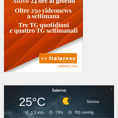
Salerno
25°C
Sereno
1.3 m/s
73%
761
mmHg