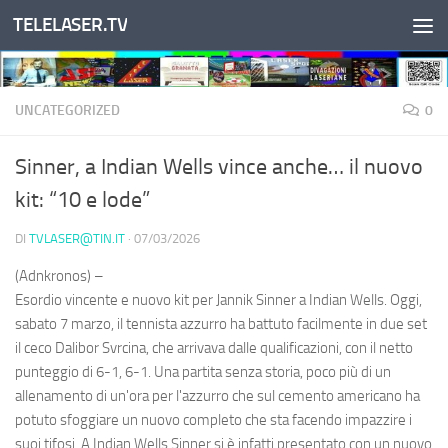
TELELASER.TV
Salta al contenuto
UNCATEGORIZED
0
Sinner, a Indian Wells vince anche… il nuovo
kit: “10 e lode”
DI
TVLASER@TIN.IT
·
07/03/2026
(Adnkronos) –
Esordio vincente e nuovo kit per Jannik Sinner a Indian Wells. Oggi,
sabato 7 marzo, il tennista azzurro ha battuto facilmente in due set
il ceco Dalibor Svrcina, che arrivava dalle qualificazioni, con il netto
punteggio di 6-1, 6-1. Una partita senza storia, poco più di un
allenamento di un'ora per l'azzurro che sul cemento americano ha
potuto sfoggiare un nuovo completo che sta facendo impazzire i
suoi tifosi. A Indian Wells Sinner si è infatti presentato con un nuovo