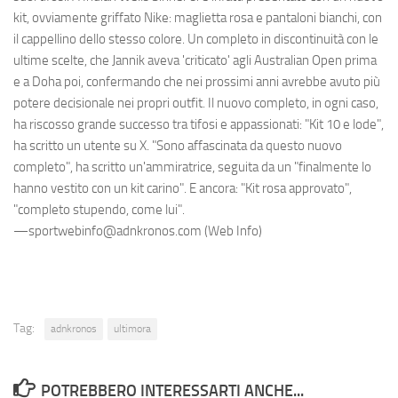
kit, ovviamente griffato Nike: maglietta rosa e pantaloni bianchi, con
il cappellino dello stesso colore. Un completo in discontinuità con le
ultime scelte, che Jannik aveva 'criticato' agli Australian Open prima
e a Doha poi, confermando che nei prossimi anni avrebbe avuto più
potere decisionale nei propri outfit. Il nuovo completo, in ogni caso,
ha riscosso grande successo tra tifosi e appassionati: "Kit 10 e lode",
ha scritto un utente su X. "Sono affascinata da questo nuovo
completo", ha scritto un'ammiratrice, seguita da un "finalmente lo
hanno vestito con un kit carino". E ancora: "Kit rosa approvato",
"completo stupendo, come lui".
—sportwebinfo@adnkronos.com (Web Info)
Tag:
adnkronos
ultimora
POTREBBERO INTERESSARTI ANCHE...