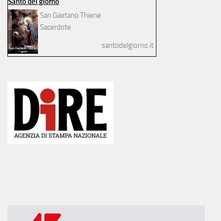
Santo del giorno
San Gaetano Thiene
Sacerdote
santodelgiorno.it