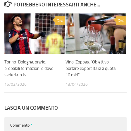
POTREBBERO INTERESSARTI ANCHE...
0
0
Torino-Bologna: orario,
Vino, Zoppas: “Obiettivo
probabili formazioni e dove
portare export Italia a quota
vederla in tv
10 mld”
15/02/2026
13/04/2026
LASCIA UN COMMENTO
Commento
*