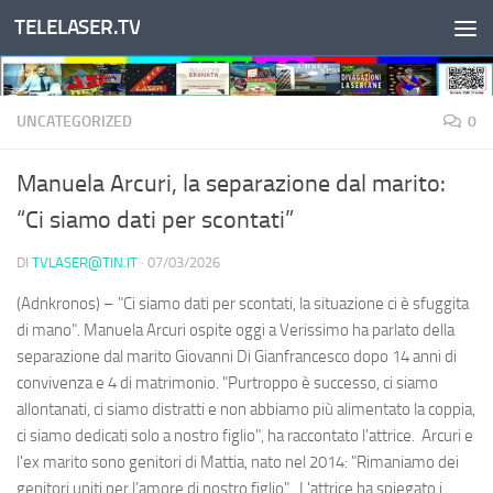
TELELASER.TV
Salta al contenuto
UNCATEGORIZED
0
Manuela Arcuri, la separazione dal marito:
“Ci siamo dati per scontati”
DI
TVLASER@TIN.IT
·
07/03/2026
(Adnkronos) – "Ci siamo dati per scontati, la situazione ci è sfuggita
di mano". Manuela Arcuri ospite oggi a Verissimo ha parlato della
separazione dal marito Giovanni Di Gianfrancesco dopo 14 anni di
convivenza e 4 di matrimonio. "Purtroppo è successo, ci siamo
allontanati, ci siamo distratti e non abbiamo più alimentato la coppia,
ci siamo dedicati solo a nostro figlio", ha raccontato l'attrice. Arcuri e
l'ex marito sono genitori di Mattia, nato nel 2014: "Rimaniamo dei
genitori uniti per l’amore di nostro figlio". L'attrice ha spiegato i