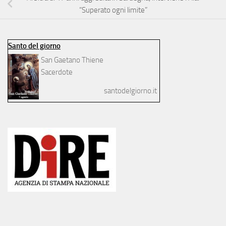
“Superato ogni limite”
Santo del giorno
San Gaetano Thiene
Sacerdote
santodelgiorno.it