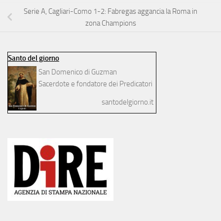
Serie A, Cagliari-Como 1-2: Fabregas aggancia la Roma in
zona Champions
Santo del giorno
San Domenico di Guzman
Sacerdote e fondatore dei Predicatori
santodelgiorno.it