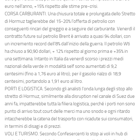
euro nell'anno, +15% rispetto alle stime pre-crisi.
CORSA CARBURANTI. Una chiusura totale e prolungata dello Stretto
di Hormuz taglierebbe del 15-20% l’offerta di petrolio con
conseguenti rincari del greggio e a seguire del carburante. Venerdì il
contratto future sul petrolio Brent è arrivato a quasi 94 dollari, con
un incremento record dell’8% dall’inizio della guerra. Il petrolio Wti
ha chiuso a 90,90 dollari, + 12% rispetto al giorno prima e +35% in
una settimana. Intanto in Italia da venerdì scorso i prezzi medi
nazionali della verde in modalità self sono aumentati di 9,2
centesimi (fino a 1,76 euro al litro); per il gasolio rialzo di 18,9
centesimi, portandolo a 1,91 euro al litro.
PORTI E LOGISTICA. Secondo gli analisti l'onda lunga degli stop allo
stretto di Hormuz, similmente alla disruption nel canale di Suez due
anni fa, impatterebbe tutta la filiera logistica, perché i porti non sono
punto di arrivo tout court delle merci ma uno snodo e ogni ritardo
intaccherebbe la catena del trasporto con ricadute sui consumatori,
in termini di disagi e di prezzi.
VOLI E TURISMO. Secondo Confesercenti lo stop ai voli in hub di