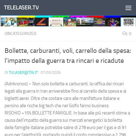
TELELASER.TV
Salta al contenuto
UNCATEGORIZED
0
Bollette, carburanti, voli, carrello della spesa:
l’impatto della guerra tra rincari e ricadute
DI
TVLASER@TIN.IT
·
07/03/2026
(Adnkronos) – Non solo bollette e carburanti, la raffica dei rincari
legati alla guerra in Iran arriverebbe fino al carrello della spesa e ai
biglietti aerei. Oltre che costare caro alle manifatture italiane e
persino alle ricche big tech che nel Golfo fanno business.
RISCHIO +15% BOLLETTE FAMIGLIE. In base alle più recenti stime a
causa dell'impatto della guerra sui mercati energetici la bolletta
delle famiglie italiane potrebbe salire di 278 euro per il gas e di 91
euro per l’elettricità, portando quindi il conto complessivo a 2.796