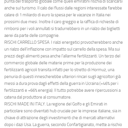
punta del trasporto globale come quelli emiratini rischia di scaricarsi
anche sul turismo. Il calo dei flussi dalle regioni interessate farebbe
calare di 1 miliardo di euro la spesa per le vacanze in Italia nei
prossimi due mesi. Inoltre il caro greggio e la raffica di richieste di
rimborsi per i voli annullati si tradurrebbero in un rialzo dei biglietti
aerei da parte delle compagnie.
RISCHI CARRELLO SPESA. I rialzi energetici provocherebbero anche
un rialzo dell’inflazione con impatto sul carrello della spesa. Ma sui
prezzi degli alimenti pesa anche l'allarme fertilizzanti. Un terzo del
commercio globale delle materie prime per la produzione dei
fertilizzanti agricoli transita infatti per lo stretto di Hormuz, una
penuria di questi innescherebbe ulteriori rincari sugli agricoltori già
messi a dura prova dagli effetti della guerra in Ucraina (+46% per i
fertilizzanti e +66% energia). Il tutto potrebbe avere ripercussioni a
catena dal produttore al consumatore.
RISCHI MADE IN ITALY. La regione del Golfo e gli Emirati in
particolare sono diventati hub cruciale per le imprese italiane, sia in
chiave di attrazione degli investimenti che di mercati alternativi
dopo i dazi Usa. La guerra, secondo Confartigianato, mette a rischio