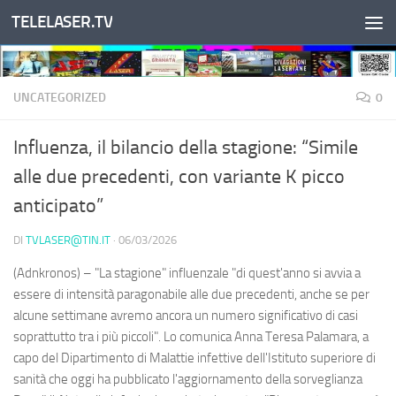
TELELASER.TV
Salta al contenuto
UNCATEGORIZED
0
Influenza, il bilancio della stagione: “Simile
alle due precedenti, con variante K picco
anticipato”
DI
TVLASER@TIN.IT
·
06/03/2026
(Adnkronos) – "La stagione" influenzale "di quest'anno si avvia a
essere di intensità paragonabile alle due precedenti, anche se per
alcune settimane avremo ancora un numero significativo di casi
soprattutto tra i più piccoli". Lo comunica Anna Teresa Palamara, a
capo del Dipartimento di Malattie infettive dell'Istituto superiore di
sanità che oggi ha pubblicato l'aggiornamento della sorveglianza