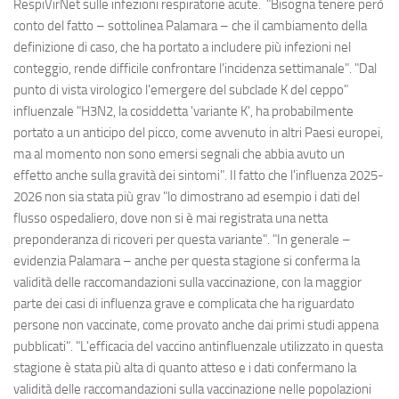
RespiVirNet sulle infezioni respiratorie acute. "Bisogna tenere però
conto del fatto – sottolinea Palamara – che il cambiamento della
definizione di caso, che ha portato a includere più infezioni nel
conteggio, rende difficile confrontare l'incidenza settimanale". "Dal
punto di vista virologico l'emergere del subclade K del ceppo"
influenzale "H3N2, la cosiddetta 'variante K', ha probabilmente
portato a un anticipo del picco, come avvenuto in altri Paesi europei,
ma al momento non sono emersi segnali che abbia avuto un
effetto anche sulla gravità dei sintomi". Il fatto che l'influenza 2025-
2026 non sia stata più grav "lo dimostrano ad esempio i dati del
flusso ospedaliero, dove non si è mai registrata una netta
preponderanza di ricoveri per questa variante". "In generale –
evidenzia Palamara – anche per questa stagione si conferma la
validità delle raccomandazioni sulla vaccinazione, con la maggior
parte dei casi di influenza grave e complicata che ha riguardato
persone non vaccinate, come provato anche dai primi studi appena
pubblicati". "L'efficacia del vaccino antinfluenzale utilizzato in questa
stagione è stata più alta di quanto atteso e i dati confermano la
validità delle raccomandazioni sulla vaccinazione nelle popolazioni