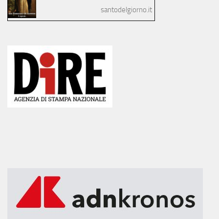
santodelgiorno.it