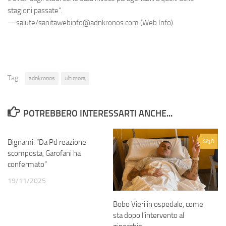
stagioni passate".
—salute/sanitawebinfo@adnkronos.com (Web Info)
Tag:
adnkronos
ultimora
POTREBBERO INTERESSARTI ANCHE...
Bignami: “Da Pd reazione
0
0
scomposta, Garofani ha
confermato”
19/11/2025
Bobo Vieri in ospedale, come
sta dopo l’intervento al