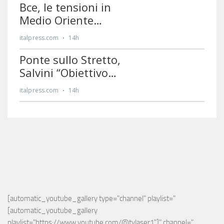
[automatic_youtube_gallery type="channel" playlist="
[automatic_youtube_gallery 
playlist="https://www.youtube.com/@tvlaser1"]" channel="