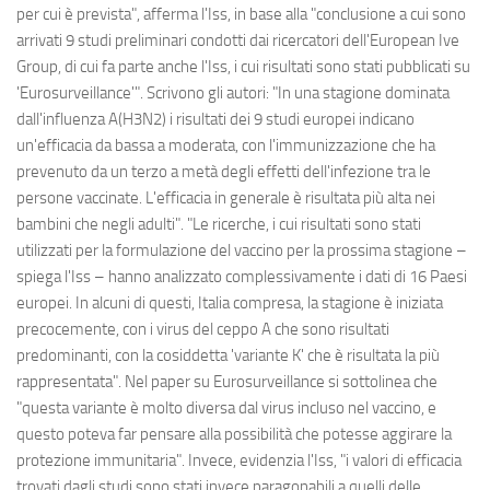
per cui è prevista", afferma l'Iss, in base alla "conclusione a cui sono
arrivati 9 studi preliminari condotti dai ricercatori dell'European Ive
Group, di cui fa parte anche l'Iss, i cui risultati sono stati pubblicati su
'Eurosurveillance'". Scrivono gli autori: "In una stagione dominata
dall'influenza A(H3N2) i risultati dei 9 studi europei indicano
un'efficacia da bassa a moderata, con l'immunizzazione che ha
prevenuto da un terzo a metà degli effetti dell'infezione tra le
persone vaccinate. L'efficacia in generale è risultata più alta nei
bambini che negli adulti". "Le ricerche, i cui risultati sono stati
utilizzati per la formulazione del vaccino per la prossima stagione –
spiega l'Iss – hanno analizzato complessivamente i dati di 16 Paesi
europei. In alcuni di questi, Italia compresa, la stagione è iniziata
precocemente, con i virus del ceppo A che sono risultati
predominanti, con la cosiddetta 'variante K' che è risultata la più
rappresentata". Nel paper su Eurosurveillance si sottolinea che
"questa variante è molto diversa dal virus incluso nel vaccino, e
questo poteva far pensare alla possibilità che potesse aggirare la
protezione immunitaria". Invece, evidenzia l'Iss, "i valori di efficacia
trovati dagli studi sono stati invece paragonabili a quelli delle