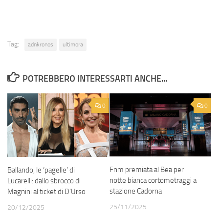
Tag:
adnkronos
ultimora
POTREBBERO INTERESSARTI ANCHE...
0
0
Fnm premiata al Bea per
Ballando, le ‘pagelle’ di
notte bianca cortometraggi a
Lucarelli: dallo sbrocco di
stazione Cadorna
Magnini al ticket di D’Urso
25/11/2025
20/12/2025