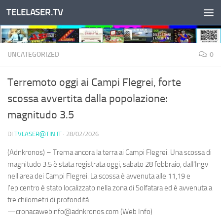
TELELASER.TV
Salta al contenuto
UNCATEGORIZED
0
Terremoto oggi ai Campi Flegrei, forte
scossa avvertita dalla popolazione:
magnitudo 3.5
DI
TVLASER@TIN.IT
·
28/02/2026
(Adnkronos) – Trema ancora la terra ai Campi Flegrei. Una scossa di
magnitudo 3.5 è stata registrata oggi, sabato 28 febbraio, dall'Ingv
nell'area dei Campi Flegrei. La scossa è avvenuta alle 11,19 e
l'epicentro è stato localizzato nella zona di Solfatara ed è avvenuta a
tre chilometri di profondità.
—cronacawebinfo@adnkronos.com (Web Info)