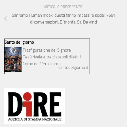
ARTICOLO PRECEDENTE
Sanremo Human Index, duetti fanno impazzire social: +66%
di conversazioni. E ‘trionfa’ Sal Da Vinci
Santo del giorno
Trasfigurazione del Signore
Gesù rivela ai tre discepoli diletti il
Corpo del Vero Uomo
santodelgiorno.it