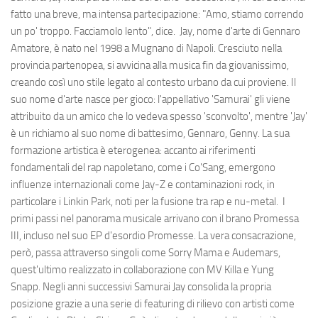
fatto una breve, ma intensa partecipazione: "Amo, stiamo correndo
un po' troppo. Facciamolo lento", dice. Jay, nome d'arte di Gennaro
Amatore, è nato nel 1998 a Mugnano di Napoli. Cresciuto nella
provincia partenopea, si avvicina alla musica fin da giovanissimo,
creando così uno stile legato al contesto urbano da cui proviene. Il
suo nome d'arte nasce per gioco: l'appellativo 'Samurai' gli viene
attribuito da un amico che lo vedeva spesso 'sconvolto', mentre 'Jay'
è un richiamo al suo nome di battesimo, Gennaro, Genny. La sua
formazione artistica è eterogenea: accanto ai riferimenti
fondamentali del rap napoletano, come i Co'Sang, emergono
influenze internazionali come Jay-Z e contaminazioni rock, in
particolare i Linkin Park, noti per la fusione tra rap e nu-metal. I
primi passi nel panorama musicale arrivano con il brano Promessa
III, incluso nel suo EP d'esordio Promesse. La vera consacrazione,
però, passa attraverso singoli come Sorry Mama e Audemars,
quest'ultimo realizzato in collaborazione con MV Killa e Yung
Snapp. Negli anni successivi Samurai Jay consolida la propria
posizione grazie a una serie di featuring di rilievo con artisti come