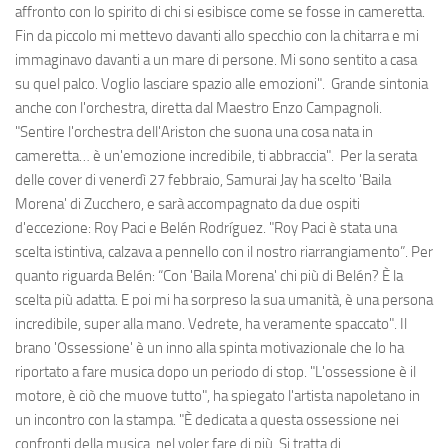
affronto con lo spirito di chi si esibisce come se fosse in cameretta.
Fin da piccolo mi mettevo davanti allo specchio con la chitarra e mi
immaginavo davanti a un mare di persone. Mi sono sentito a casa
su quel palco. Voglio lasciare spazio alle emozioni". Grande sintonia
anche con l'orchestra, diretta dal Maestro Enzo Campagnoli.
"Sentire l'orchestra dell'Ariston che suona una cosa nata in
cameretta… è un'emozione incredibile, ti abbraccia". Per la serata
delle cover di venerdì 27 febbraio, Samurai Jay ha scelto 'Baila
Morena' di Zucchero, e sarà accompagnato da due ospiti
d'eccezione: Roy Paci e Belén Rodríguez. "Roy Paci è stata una
scelta istintiva, calzava a pennello con il nostro riarrangiamento”. Per
quanto riguarda Belén: “Con 'Baila Morena' chi più di Belén? È la
scelta più adatta. E poi mi ha sorpreso la sua umanità, è una persona
incredibile, super alla mano. Vedrete, ha veramente spaccato". Il
brano 'Ossessione' è un inno alla spinta motivazionale che lo ha
riportato a fare musica dopo un periodo di stop. "L'ossessione è il
motore, è ciò che muove tutto", ha spiegato l'artista napoletano in
un incontro con la stampa. "È dedicata a questa ossessione nei
confronti della musica, nel voler fare di più. Si tratta di