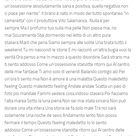
un'ossessione assolutamente sana e positiva, quella negativa non
ci piace per niente". Il brano è nato in modo del tutto spontaneo "in
cameretta” con il produttore Vito Salamanca. Nulla è per
sempre Ma il profumo tuo sulla mia pelle Non passa mai, no
mai Sicuramente Stai dormendo nel letto di un altro pure
stasera Marò che pena Siamo sempre alle solite Una tirata tutto il
weekend Tu mi nascondi le storie E mi racconti un'altra bugia vuoi la
verità Ora penso a me In mezzo a questo disordine Sarà strano ma
ti sento addosso Come un'ossessione stanotte ritorni qui Al centro
delle mie fantasie Ti amo solo di venerdì Bailando contigo asì Per
un'ora ti sento mia Non è amore è una malattia Questo maledetto
feeling Questo maledetto feeling Andale andale Scatta un paio di
foto poi mandale Fammi vedere cosa indossi stasera Poi facciamo
l'alta marea Sotto la luna piena Non sei mai stata sincera Non può
durare una vita intera Una storia se fa solo male Tra noi sarà
solamente Una noche de sexo Andamento lento Non posso
fermare il tempo Questo feeling maledetto Io lo sento
addosso Come un'ossessione stanotte ritorni qui Al centro delle