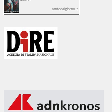
santodelgiorno.it