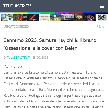
TELELASER.TV
Salta al contenuto
UNCATEGORIZED
0
Sanremo 2026, Samurai Jay chi è: il brano
‘Ossessione’ e la cover con Belen
DI
TVLASER@TIN.IT
·
28/02/2026
(Adnkronos) –
Samurai Jay si esibirà come 21esimo artista in gara con il brano
'Ossessione' questa sera, sabato 28 febbraio, nella serata finale del
Festival di Sanremo 2026. Per la serata delle cover di ieri il cantante
ha interpretato il brano 'Baila Morena' di Zucchero accompagnato da
Roy Paci e Belen Rodriguez. La showgirl argentina era già apparsa
sulla scalinata dell'Ariston durante la terza serata per accompagnare
Samurai Jay nella parte finale del brano 'Ossessione', in cui Belen ha