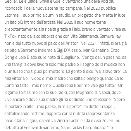
Geolier, Lele Blade, Shiva e Guè, diventando una delle voci più
riconoscibili della nuova scena rap campana. Nel 2020 pubblica
Lacrime, il suo primo album in studio, un progetto che mette in luce
un lato più intimo dell'artista. Nel 2025 il suo nome torna
prepotentemente alla ribalta grazie a Halo, brano diventato virale su
TikTok, nato dalla collaborazione con Vito Salamanca. Samurai Jay
non è del tutto nuovo al palco dell'Ariston. Nel 2021, infatti, si era già
esibito a Sanremo insieme a Gigi D'Alessio, Ivan Granatino, Enzo
Dong e Lele Blade sulle note di Guagliune. "Vengo da un paesino, da
una famiglia dove lavora solo mio padre e il sogno della musica non
è un lusso che ti puoi permettere. La gente ti dice: 'Vai a lavorare'. La
mia vittoria è il video di mia madre che salta e piange quando Carlo
Conti ha fatto il mio nome. Quella roba lì per me vale già tutto." Un
legame fortissimo con le sue radici, con Mugnano di Napoli, dove
vive ancora e dove sua madre gli ha dedicato uno striscione. "Spero
di portare in alto il mio paese, la mia gente", ha detto il rapper,
sottolineando l'ottimo rapporto con la nutrita rappresentanza
napoletana in gara, da Sal Da Vinci a Luchè e Lda e Aka 7even. Sul
debutto al Festival di Sanremo, Samurai Jay ha confidato: "Lo