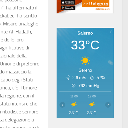
i", ha affermato il
ckabee, ha scritto
to. Misure analoghe
tente Al-Hadath,
Salerno
e delle loro
33°C
gnificativo di
azionale della
'Unione di preferire
Sereno
do massiccio la
2.6 m/s
57%
capo degli Stati
762
mmHg
anca, c'è il timore
a regione, con il
11:00
12:00
13:00
14
 statunitensi e che
‹
›
si ribadisce sempre
33°C
33°C
32°C
33
La delegazione a
hieste americane di