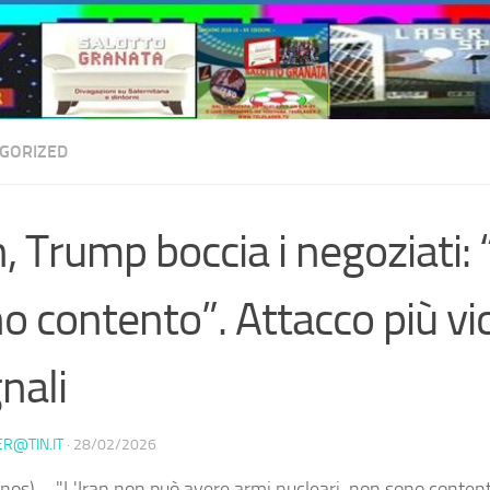
GORIZED
n, Trump boccia i negoziati:
o contento”. Attacco più vici
nali
ER@TIN.IT
·
28/02/2026
nos) – "L'Iran non può avere armi nucleari, non sono conten