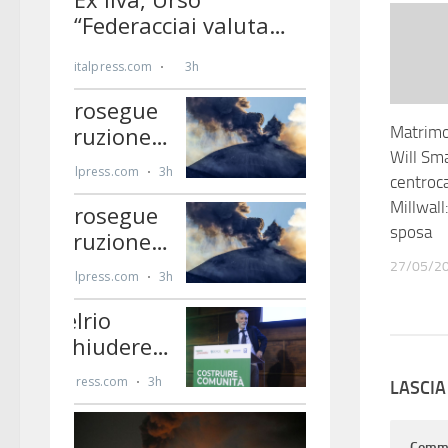
Matrimo
Will Sm
centroc
Millwall:
sposa
27/05/2
LASCI
Comm