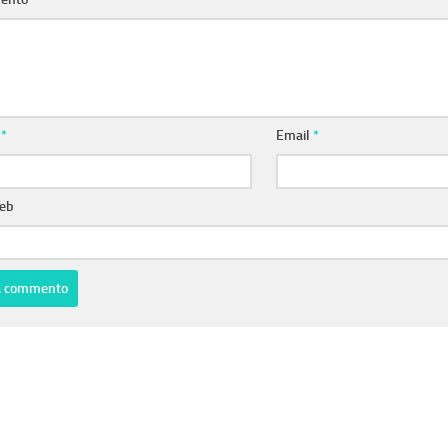
e
*
Email
*
web