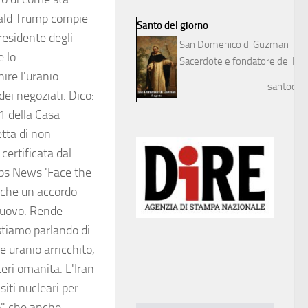
nald Trump compie
Santo del giorno
presidente degli
San Domenico di Guzman
e lo
Sacerdote e fondatore dei Pre
ire l'uranio
santodelg
dei negoziati. Dico:
1 della Casa
etta di non
 certificata dal
Cbs News 'Face the
e che un accordo
 nuovo. Rende
stiamo parlando di
e uranio arricchito,
eri omanita. L'Iran
siti nucleari per
so" che anche