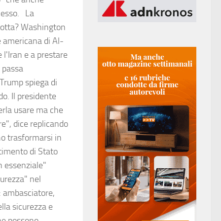
ocesso. La
a rotta? Washington
se americana di Al-
e l'Iran e a prestare
n passa
 Trump spiega di
o. Il presidente
lerla usare ma che
re", dice replicando
no trasformarsi in
rtimento di Stato
n essenziale"
icurezza" nel
a: ambasciatore,
lla sicurezza e
one possono