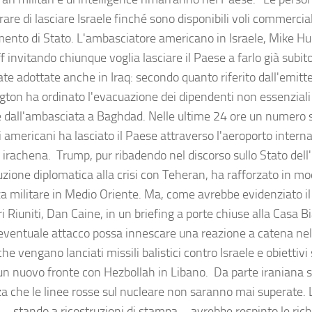
are di lasciare Israele finché sono disponibili voli commercial
mento di Stato. L'ambasciatore americano in Israele, Mike Hu
ff invitando chiunque voglia lasciare il Paese a farlo già subi
ate adottate anche in Iraq: secondo quanto riferito dall'emit
ton ha ordinato l'evacuazione dei dipendenti non essenziali 
e dall'ambasciata a Baghdad. Nelle ultime 24 ore un numero si
i americani ha lasciato il Paese attraverso l'aeroporto intern
 irachena. Trump, pur ribadendo nel discorso sullo Stato dell
uzione diplomatica alla crisi con Teheran, ha rafforzato in mo
a militare in Medio Oriente. Ma, come avrebbe evidenziato il 
 Riuniti, Dan Caine, in un briefing a porte chiuse alla Casa Bi
eventuale attacco possa innescare una reazione a catena nell
che vengano lanciati missili balistici contro Israele e obiettivi
 un nuovo fronte con Hezbollah in Libano. Da parte iraniana 
za che le linee rosse sul nucleare non saranno mai superate. 
 – stando a ricostruzioni di stampa – avrebbe respinto le ric