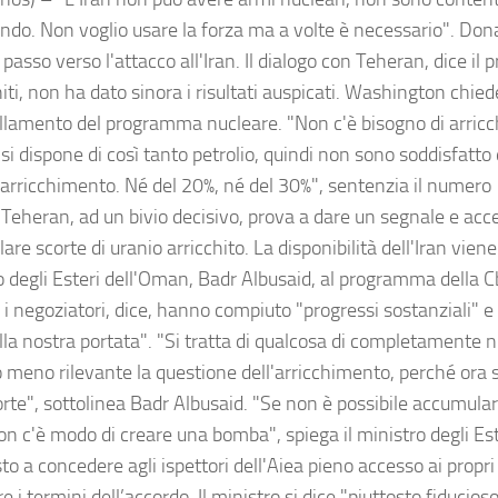
ndo. Non voglio usare la forza ma a volte è necessario". Do
 passo verso l'attacco all'Iran. Il dialogo con Teheran, dice il 
iti, non ha dato sinora i risultati auspicati. Washington chied
lamento del programma nucleare. "Non c'è bisogno di arricch
i dispone di così tanto petrolio, quindi non sono soddisfatto 
arricchimento. Né del 20%, né del 30%", sentenzia il numero 
 Teheran, ad un bivio decisivo, prova a dare un segnale e acc
re scorte di uranio arricchito. La disponibilità dell'Iran viene
o degli Esteri dell'Oman, Badr Albusaid, al programma della 
: i negoziatori, dice, hanno compiuto "progressi sostanziali" 
alla nostra portata". "Si tratta di qualcosa di completamente
 meno rilevante la questione dell'arricchimento, perché ora 
rte", sottolinea Badr Albusaid. "Se non è possibile accumular
on c'è modo di creare una bomba", spiega il ministro degli Est
to a concedere agli ispettori dell'Aiea pieno accesso ai propri 
re i termini dell’accordo. Il ministro si dice "piuttosto fiducio