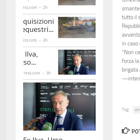
smantell
tutto il
Repubbl
avventa
in caso 
"Non ce
forza la
brigata
—inter
Tag:
ad
PO