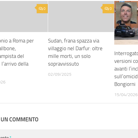
0
0
nio a Roma per
Sudan, frana spazza via
allbone,
villaggio nel Darfur: oltre
Interrogato
ampista del
mille morti, un solo
versioni c
 l’arrivo della
sopravvissuto
avanti l’in
02/09/2025
sull’omici
026
Bongiorni
15/04/2026
A UN COMMENTO
ento
*