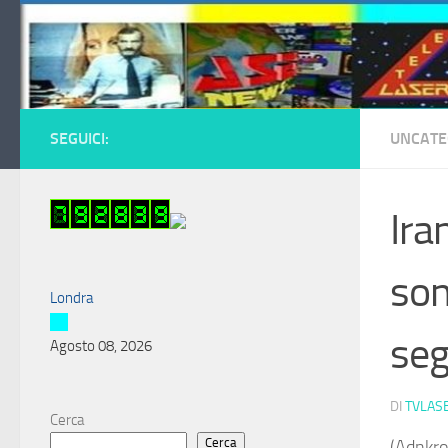
Salta al contenuto
SEGUICI:
UNCATE
Ira
son
Londra
seg
Agosto 08, 2026
DI
TVLAS
Cerca
Cerca
(Adnkro