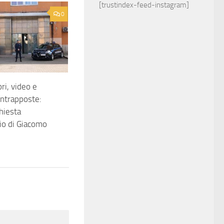
[trustindex-feed-instagram]
0
ri, video e
ontrapposte:
chiesta
dio di Giacomo