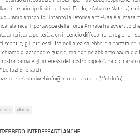
are i tre principali siti nucleari (Fordo, Isfahan e Natanz) e di
 suo uranio arricchito. Intanto la retorica anti-Usa è al mass
ica islamica. Il portavoce delle Forze Armate ha avvertito che
ta americana porterà a un incendio diffuso nella regione", s
di scontro, gli interessi Usa nell'area sarebbero a portata dei 
rchiamo di accendere guerre, ma non ne abbiamo paura e d
 nostra patria e gli interessi del nostro popolo", ha dichiarato 
 Abolfazl Shekarchi.
nazionale/esteriwebinfo@adnkronos.com (Web Info)
nkronos
ultimora
TREBBERO INTERESSARTI ANCHE...