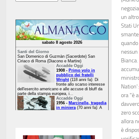
negozia
un altro
Stati Un
smantel
quando s
nessun 
Bianca.
accumula
ministr
Nation'
ora "è 
davvero
zero sco
allora n
è dispos
verifica