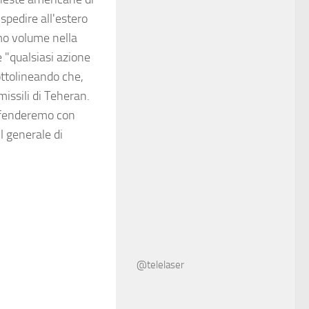
 spedire all'estero
imo volume nella
 "qualsiasi azione
ottolineando che,
missili di Teheran.
ifenderemo con
il generale di
@telelaser