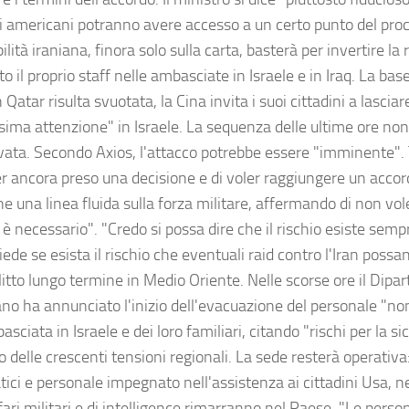
ri americani potranno avere accesso a un certo punto del pr
ilità iraniana, finora solo sulla carta, basterà per invertire l
to il proprio staff nelle ambasciate in Israele e in Iraq. La ba
 Qatar risulta svuotata, la Cina invita i suoi cittadini a lasciar
sima attenzione" in Israele. La sequenza delle ultime ore no
vata. Secondo Axios, l'attacco potrebbe essere "imminente".
r ancora preso una decisione e di voler raggiungere un accord
e una linea fluida sulla forza militare, affermando di non vo
 è necessario". "Credo si possa dire che il rischio esiste semp
iede se esista il rischio che eventuali raid contro l'Iran possa
itto lungo termine in Medio Oriente. Nelle scorse ore il Dipa
no ha annunciato l'inizio dell'evacuazione del personale "no
asciata in Israele e dei loro familiari, citando "rischi per la s
o delle crescenti tensioni regionali. La sede resterà operativ
ici e personale impegnato nell'assistenza ai cittadini Usa, ne
fari militari e di intelligence rimarranno nel Paese. "Le pers