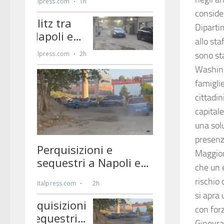
consider
Diparti
allo sta
sono st
Washing
famigli
cittadin
capitale
una sol
presenz
Maggiori
che un 
rischio 
si apra
con for
Ginevra