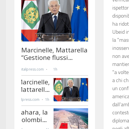
ispetto
disponib
ha ridot
Ubeid in
la "mas
inosser
non ave
mantien
"a volte
a chi ch
un confl
america
dall'amb
contest
diplomat
negli af