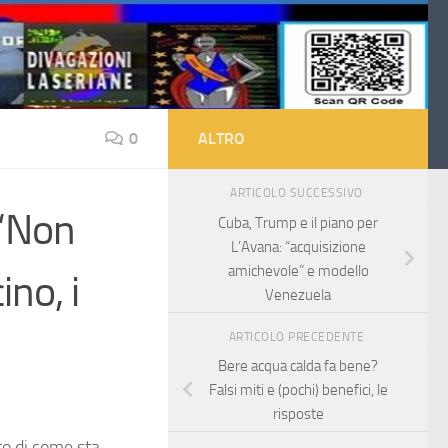
0
ALTRO
ARTICOLO SUCCESSIVO
 “Non
Cuba, Trump e il piano per
L’Avana: “acquisizione
amichevole” e modello
no, i
Venezuela
ARTICOLO PRECEDENTE
Bere acqua calda fa bene?
Falsi miti e (pochi) benefici, le
risposte
to di come sta