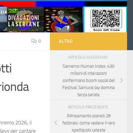
0
ALTRO
ARTICOLO SUCCESSIVO
tti
Sanremo Human Index: 430
milioni di interazioni
confermano boom social del
rionda
Festival, Samurai Jay domina
terza serata
ARTICOLO PRECEDENTE
Allineamento pianeti 28
anremo 2026, il
febbraio: come vedere il raro
spettacolo celeste
 Keys per cantare