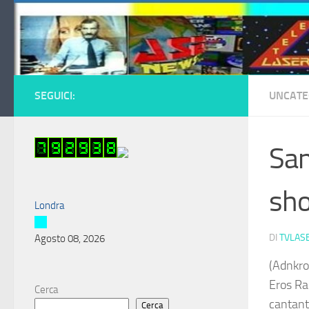
Salta al contenuto
SEGUICI:
UNCATE
San
sho
Londra
DI
TVLAS
Agosto 08, 2026
(Adnkro
Eros Ra
Cerca
cantant
Cerca