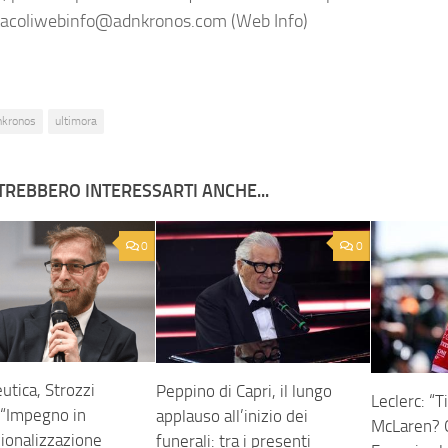
acoliwebinfo@adnkronos.com (Web Info)
nkronos
ultimora
TREBBERO INTERESSARTI ANCHE...
0
0
utica, Strozzi
Peppino di Capri, il lungo
Leclerc: “Ti
 “Impegno in
applauso all’inizio dei
McLaren? G
zionalizzazione
funerali: tra i presenti