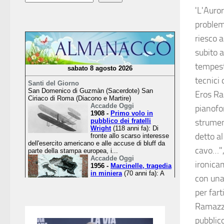
'L'Auro
problem
riesco a
subito a
tempest
tecnici 
Eros Ram
pianofo
strumen
detto al
cavo…",
ironica
con una
per fart
Ramazzo
pubblic