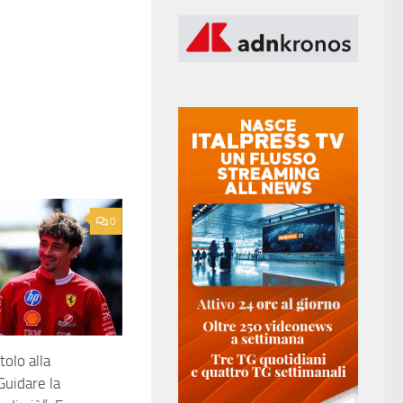
0
tolo alla
uidare la