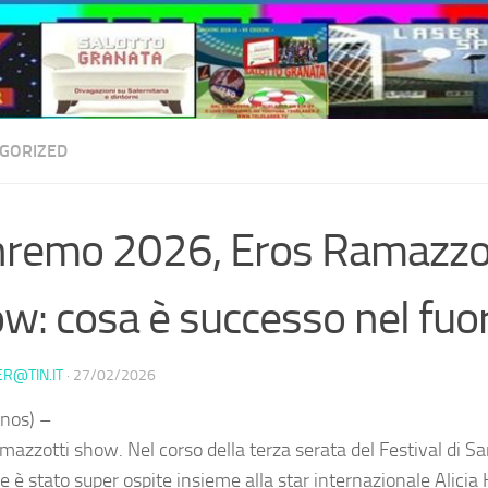
GORIZED
remo 2026, Eros Ramazzo
w: cosa è successo nel fuo
ER@TIN.IT
·
27/02/2026
nos) –
mazzotti show. Nel corso della terza serata del Festival di S
e è stato super ospite insieme alla star internazionale Alicia