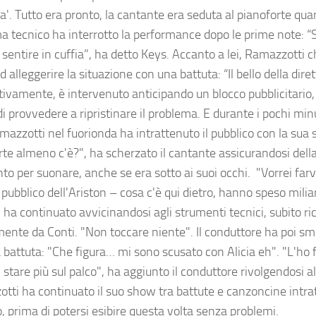
ra'. Tutto era pronto, la cantante era seduta al pianoforte qu
a tecnico ha interrotto la performance dopo le prime note: “
 sentire in cuffia”, ha detto Keys. Accanto a lei, Ramazzotti 
d alleggerire la situazione con una battuta: “Il bello della dire
ivamente, è intervenuto anticipando un blocco pubblicitario, 
di provvedere a ripristinare il problema. E durante i pochi minu
azzotti nel fuorionda ha intrattenuto il pubblico con la sua so
rte almeno c'è?", ha scherzato il cantante assicurandosi dell
to per suonare, anche se era sotto ai suoi occhi. "Vorrei far
 pubblico dell'Ariston – cosa c'è qui dietro, hanno speso miliar
 ha continuato avvicinandosi agli strumenti tecnici, subito r
mente da Conti. "Non toccare niente". Il conduttore ha poi s
 battuta: "Che figura… mi sono scusato con Alicia eh". "L'ho f
i stare più sul palco", ha aggiunto il conduttore rivolgendosi a
tti ha continuato il suo show tra battute e canzoncine intrat
o, prima di potersi esibire questa volta senza problemi.