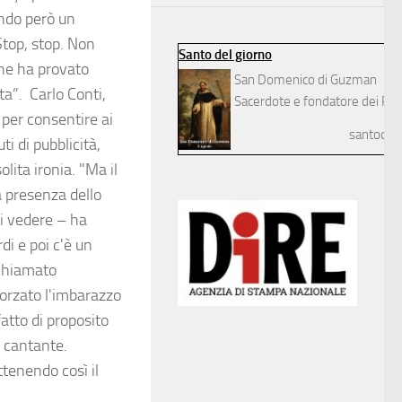
ando però un
Stop, stop. Non
Santo del giorno
che ha provato
San Domenico di Guzman
tta”. Carlo Conti,
Sacerdote e fondatore dei Pre
per consentire ai
santodelg
ti di pubblicità,
lita ironia. "Ma il
a presenza dello
vi vedere – ha
di e poi c'è un
ichiamato
morzato l'imbarazzo
atto di proposito
l cantante.
tenendo così il