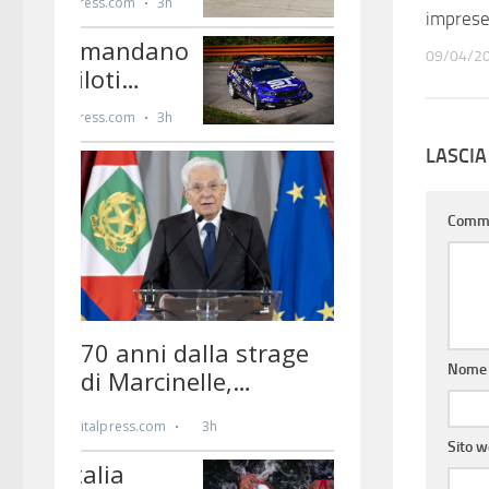
imprese 
09/04/2
LASCI
Comm
Nom
Sito 