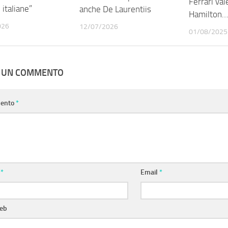
Ferrari val
italiane”
anche De Laurentiis
Hamilton…
026
12/07/2026
01/08/2025
A UN COMMENTO
ento
*
e
*
Email
*
web