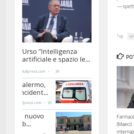
—spett
Tag:
ad
PO
Farmace
(Maeci):
interna