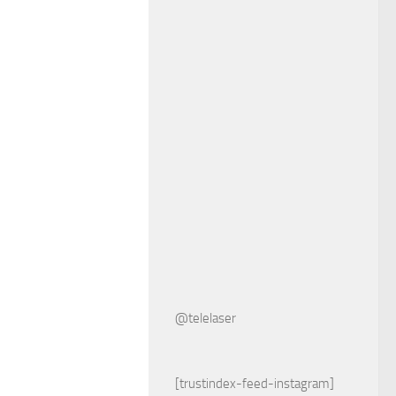
@telelaser
[trustindex-feed-instagram]