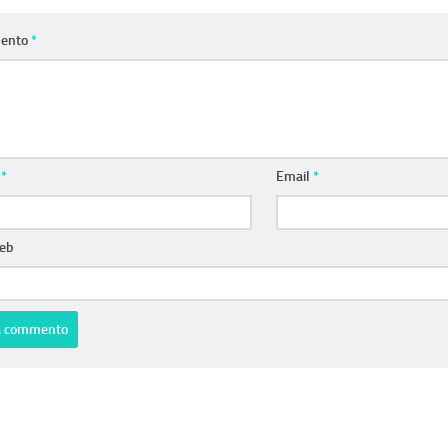
ento
*
e
*
Email
*
web