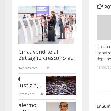
PO
Ucraina-
incontr
dopo ne
19/06/2
LASCI