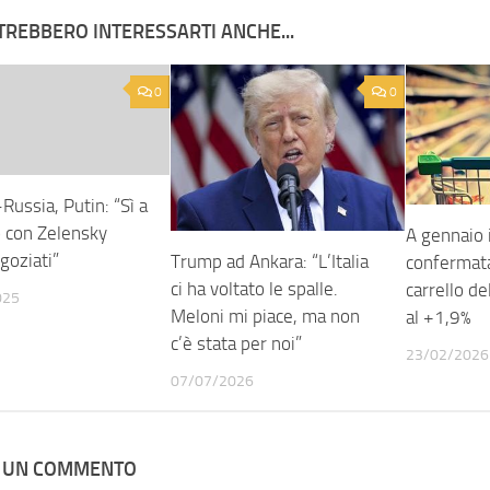
TREBBERO INTERESSARTI ANCHE...
0
0
Russia, Putin: “Sì a
o con Zelensky
A gennaio 
goziati”
Trump ad Ankara: “L’Italia
confermata 
ci ha voltato le spalle.
carrello d
025
Meloni mi piace, ma non
al +1,9%
c’è stata per noi”
23/02/2026
07/07/2026
A UN COMMENTO