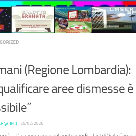
GORIZED
ani (Regione Lombardia):
qualificare aree dismesse è
sibile”
ER@TIN.IT
·
26/02/2026
nos) – L'inaugurazione del punto vendita Lidl di Viale Corsic