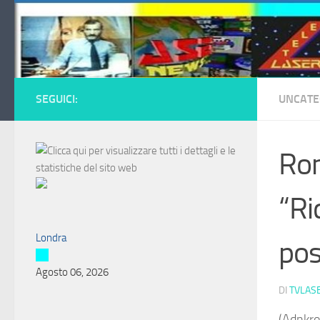
Salta al contenuto
SEGUICI:
UNCATE
Rom
“Ri
Londra
pos
Agosto 06, 2026
DI
TVLAS
(Adnkro