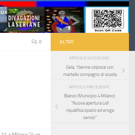
0
ALTRO
ARTICOLO SUCCESSIVO
Gela, 15enne colpisce con
martello compagno di scuola
ARTICOLO PRECEDENTE
Bianco (Municipio 4 Milano):
“Nuova apertura Lidl
riqualifica spazio ed eroga
servizi”
a 21 a Milano "è un