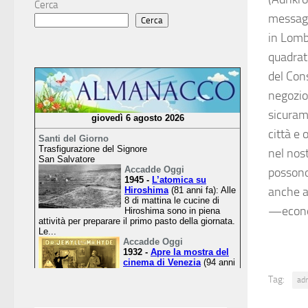
Cerca
messaggi
Cerca
in Lomb
quadrat
del Con
negozio 
sicuram
città e
nel nost
possono
anche a
—econo
Tag:
ad