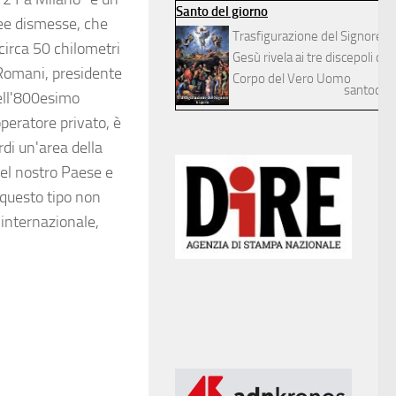
Santo del giorno
aree dismesse, che
Trasfigurazione del Signore
circa 50 chilometri
Gesù rivela ai tre discepoli dilett
 Romani, presidente
Corpo del Vero Uomo
santodelg
dell'800esimo
operatore privato, è
di un'area della
nel nostro Paese e
 questo tipo non
 internazionale,