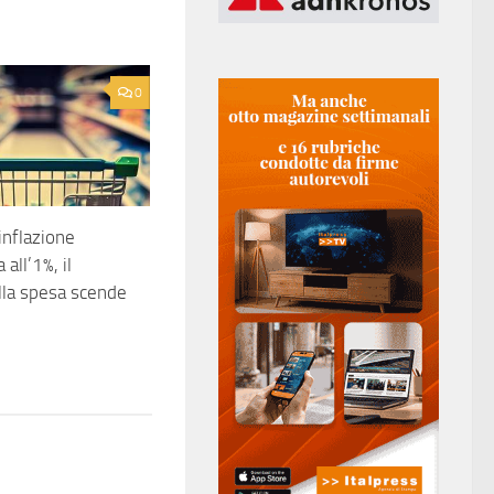
0
inflazione
all’1%, il
ella spesa scende