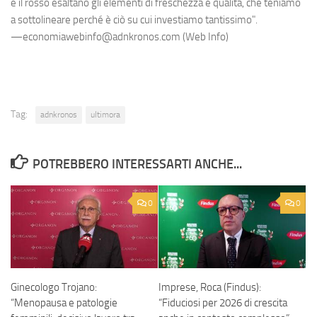
e il rosso esaltano gli elementi di freschezza e qualità, che teniamo
a sottolineare perché è ciò su cui investiamo tantissimo".
—economiawebinfo@adnkronos.com (Web Info)
Tag:
adnkronos
ultimora
POTREBBERO INTERESSARTI ANCHE...
0
0
Ginecologo Trojano:
Imprese, Roca (Findus):
“Menopausa e patologie
“Fiduciosi per 2026 di crescita