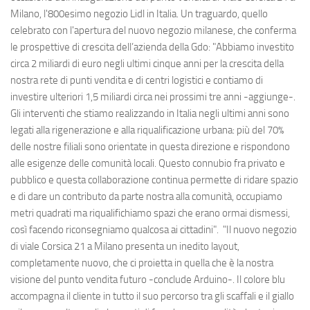
Milano, l'800esimo negozio Lidl in Italia. Un traguardo, quello
celebrato con l'apertura del nuovo negozio milanese, che conferma
le prospettive di crescita dell’azienda della Gdo: "Abbiamo investito
circa 2 miliardi di euro negli ultimi cinque anni per la crescita della
nostra rete di punti vendita e di centri logistici e contiamo di
investire ulteriori 1,5 miliardi circa nei prossimi tre anni -aggiunge-.
Gli interventi che stiamo realizzando in Italia negli ultimi anni sono
legati alla rigenerazione e alla riqualificazione urbana: più del 70%
delle nostre filiali sono orientate in questa direzione e rispondono
alle esigenze delle comunità locali. Questo connubio fra privato e
pubblico e questa collaborazione continua permette di ridare spazio
e di dare un contributo da parte nostra alla comunità, occupiamo
metri quadrati ma riqualifichiamo spazi che erano ormai dismessi,
così facendo riconsegniamo qualcosa ai cittadini". "Il nuovo negozio
di viale Corsica 21 a Milano presenta un inedito layout,
completamente nuovo, che ci proietta in quella che è la nostra
visione del punto vendita futuro -conclude Arduino-. Il colore blu
accompagna il cliente in tutto il suo percorso tra gli scaffali e il giallo