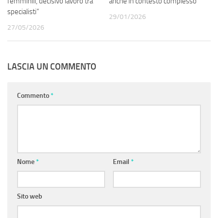
femminili, decisivo lavoro tra
anche in contesto complesso”
specialisti”
29/01/2026
27/05/2026
LASCIA UN COMMENTO
Commento
*
Nome
*
Email
*
Sito web