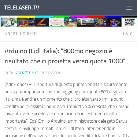
TELELASER.TV
Salta al contenuto
UNCATEGORIZED
0
Arduino (Lidl Italia): “800mo negozio è
risultato che ci proietta verso quota 1000”
DI
TVLASER@TIN.IT
·
26/02/2026
(Adnkronos) – "L'apertura di questo punto vendita è sicuramente
una tappa importante, perché raggiungiamo quota 800 negozi in
Italia ma è anche un momento che ci proietta verso i mille punti
vendita nei prossimi cinque anni. L'obiettivo di crescita, che rimane
invariato, viene accelerato da un piano di investimenti molto
importante". Così Emilio Arduino, amministratore delegato Servizi
centrali e Sviluppo immobiliare di Lidl Italia, intervenendo in
occasione dell’inaugurazione del punto vendita di Viale Corsica 21 a