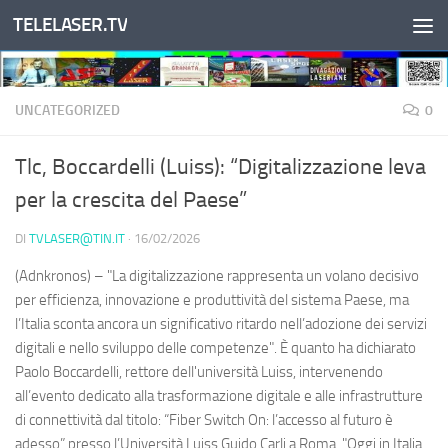
TELELASER.TV
Salta al contenuto
UNCATEGORIZED
0
Tlc, Boccardelli (Luiss): “Digitalizzazione leva
per la crescita del Paese”
DI
TVLASER@TIN.IT
·
16/02/2026
(Adnkronos) – "La digitalizzazione rappresenta un volano decisivo
per efficienza, innovazione e produttività del sistema Paese, ma
l’Italia sconta ancora un significativo ritardo nell’adozione dei servizi
digitali e nello sviluppo delle competenze". È quanto ha dichiarato
Paolo Boccardelli, rettore dell'università Luiss, intervenendo
all’evento dedicato alla trasformazione digitale e alle infrastrutture
di connettività dal titolo: “Fiber Switch On: l’accesso al futuro è
adesso” presso l’Università Luiss Guido Carli a Roma. "Oggi in Italia