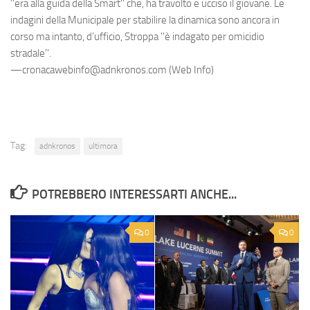
''era alla guida della Smart'' che, ha travolto e ucciso il giovane. Le
indagini della Municipale per stabilire la dinamica sono ancora in
corso ma intanto, d’ufficio, Stroppa ''è indagato per omicidio
stradale''.
—cronacawebinfo@adnkronos.com (Web Info)
Tag:
adnkronos
ultimora
POTREBBERO INTERESSARTI ANCHE...
0
0