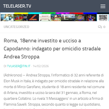
TELELASER.TV
Salta al contenuto
UNCATEGORIZED
0
Roma, 18enne investito e ucciso a
Capodanno: indagato per omicidio stradale
Andrea Stroppa
DI
TVLASER@TIN.IT
·
14/02/2026
(Adnkronos) – Andrea Stroppa, l'informatico di 32 anni referente di
Elon Musk in Italia, è indagato per omicidio stradale in relazione alla
morte di Mirco Garofano, studente di 18 anni residente nel comune
di Artena, investito e ucciso la sera del 31 gennaio, a Roma, nel
quartiere Collatino. Lo rivela 'Il Messaggero' in un articolo a firma di
Flaminia Savelli. Stroppa, secondo quanto si legge sul quotidiano,