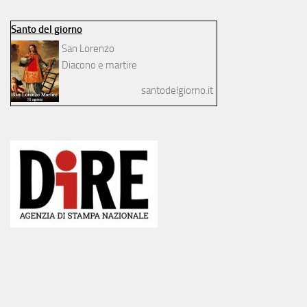
Santo del giorno
San Lorenzo
Diacono e martire
santodelgiorno.it