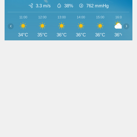
3.3 m/s
38%
762
mmHg
11:00
12:00
13:00
14:00
15:00
16:00
1
‹
›
34°C
35°C
36°C
36°C
36°C
36°C
3