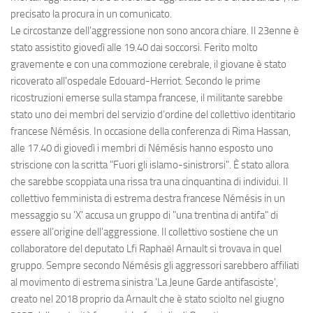
precisato la procura in un comunicato.
Le circostanze dell'aggressione non sono ancora chiare. Il 23enne è
stato assistito giovedì alle 19.40 dai soccorsi. Ferito molto
gravemente e con una commozione cerebrale, il giovane è stato
ricoverato all'ospedale Edouard-Herriot. Secondo le prime
ricostruzioni emerse sulla stampa francese, il militante sarebbe
stato uno dei membri del servizio d’ordine del collettivo identitario
francese Némésis. In occasione della conferenza di Rima Hassan,
alle 17.40 di giovedì i membri di Némésis hanno esposto uno
striscione con la scritta "Fuori gli islamo-sinistrorsi". È stato allora
che sarebbe scoppiata una rissa tra una cinquantina di individui. Il
collettivo femminista di estrema destra francese Némésis in un
messaggio su 'X' accusa un gruppo di "una trentina di antifa" di
essere all’origine dell’aggressione. Il collettivo sostiene che un
collaboratore del deputato Lfi Raphaël Arnault si trovava in quel
gruppo. Sempre secondo Némésis gli aggressori sarebbero affiliati
al movimento di estrema sinistra 'La Jeune Garde antifasciste',
creato nel 2018 proprio da Arnault che è stato sciolto nel giugno