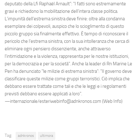
deputato della Lfi Raphaël Arnault": "I fatti sono estremamente
gravi e richiedono la mobilitazione dell'intera classe politica.
L'impunità dell'estrema sinistra deve finire: oltre alla condanna
esemplare dei colpevoli, auspico che lo scioglimento di questo
piccolo gruppo sia finalmente effettivo. È tempo di riconoscere il
pericolo che l'estrema sinistra, con la sua intolleranza che cerca di
eliminare ogni pensiero dissenziente, anche attraverso
l'intimidazione e la violenza, rappresenta per le nostre istituzioni,
per la democrazia e per la società". Anche la leader di Rn Marine Le
Pen ha denunciato "le milizie di estrema sinistra": "Il governo deve
classificare queste milizie come gruppi terroristici. Ciò implica che
debbano essere trattate come tali e che le leggi e i regolamenti
previsti debbano essere applicati a loro".
—internazionale/esteriwebinfo@adnkronos.com (Web Info)
Tag:
adnkronos
ultimora