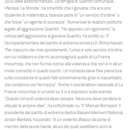
2025 dalle autorità francesi. La famiglia di Quentin comunque,
riferisce 'Le Monde', ha smentito che il giovane, che era uno
studente di matematica, facesse parte di "un servizio d'ordine" o
che fosse "un agente di sicurezza". Numerose le reazioni politiche
legate all'aggressione Quentin. "Ho appreso con sgomento" la
notizia dell'aggressione al giovane Quentin, ha scritto su 'X'
l'europarlamentare del partito di estrema sinistra Lfi, Rima Hassan.
"Per ciascuno dei miei spostamenti, l'unico e solo servizio d'ordine
con cui collaboro e che mi accompagna è quello di La France
insoumise, che non fa mai ricorso alla violenza e che non è in alcun
modo coinvolto in questi scontri. Un'inchiesta deve fare piena luce
sulle circostanze di questi fatti estremamente gravi e inaccettabili,
che condanno con fermezza". Anche il coordinatore nazionale di La
France insoumise in un post su X si è espresso sulla vicenda.
"Questo clima di violenza deve cessare. Nessuno deve perdere la
vita per le proprie idee", ha sottolineato su 'X' Manuel Bompard. Il
presidente del partito di estrema destra Rassemblement National,
Jordan Bardella, ha parlato "di un violento attacco da parte di
membri della Jeune Garde, alcuni dei quali sarebbero vicini al