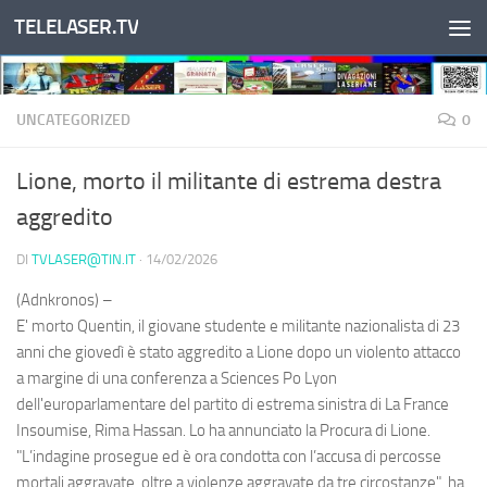
TELELASER.TV
Salta al contenuto
UNCATEGORIZED
0
Lione, morto il militante di estrema destra
aggredito
DI
TVLASER@TIN.IT
·
14/02/2026
(Adnkronos) –
E' morto Quentin, il giovane studente e militante nazionalista di 23
anni che giovedì è stato aggredito a Lione dopo un violento attacco
a margine di una conferenza a Sciences Po Lyon
dell'europarlamentare del partito di estrema sinistra di La France
Insoumise, Rima Hassan. Lo ha annunciato la Procura di Lione.
"L’indagine prosegue ed è ora condotta con l’accusa di percosse
mortali aggravate, oltre a violenze aggravate da tre circostanze", ha