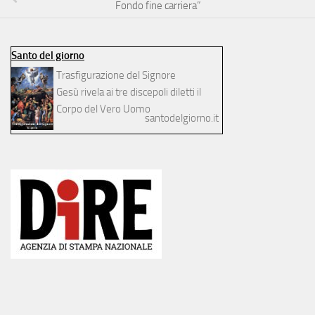
Fondo fine carriera”
Santo del giorno
Trasfigurazione del Signore
Gesù rivela ai tre discepoli diletti il
Corpo del Vero Uomo
santodelgiorno.it