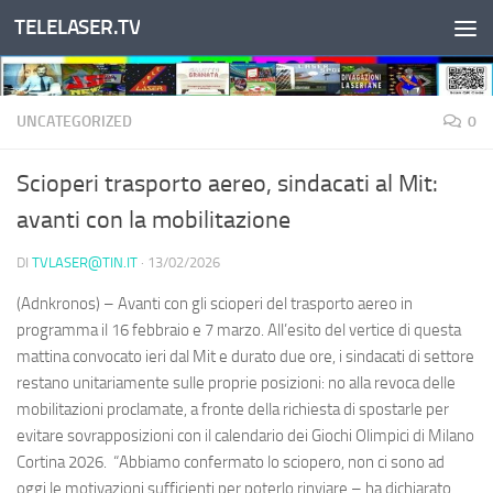
TELELASER.TV
Salta al contenuto
UNCATEGORIZED
0
Scioperi trasporto aereo, sindacati al Mit:
avanti con la mobilitazione
DI
TVLASER@TIN.IT
·
13/02/2026
(Adnkronos) – Avanti con gli scioperi del trasporto aereo in
programma il 16 febbraio e 7 marzo. All’esito del vertice di questa
mattina convocato ieri dal Mit e durato due ore, i sindacati di settore
restano unitariamente sulle proprie posizioni: no alla revoca delle
mobilitazioni proclamate, a fronte della richiesta di spostarle per
evitare sovrapposizioni con il calendario dei Giochi Olimpici di Milano
Cortina 2026. “Abbiamo confermato lo sciopero, non ci sono ad
oggi le motivazioni sufficienti per poterlo rinviare – ha dichiarato