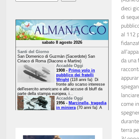
dieci gi
di seque
pubblic
al 112 p
fidanza
all'appa
da una f
racconta
appurare
spiegan
lanciare
come ins
spegner
durante 
terra pe
34enne 