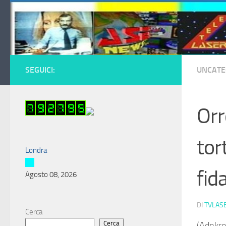
Salta al contenuto
SEGUICI:
UNCATE
Orr
tor
Londra
fid
Agosto 08, 2026
DI
TVLAS
Cerca
Cerca
(Adnkro