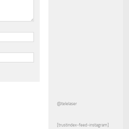
@telelaser
[trustindex-feed-instagram]