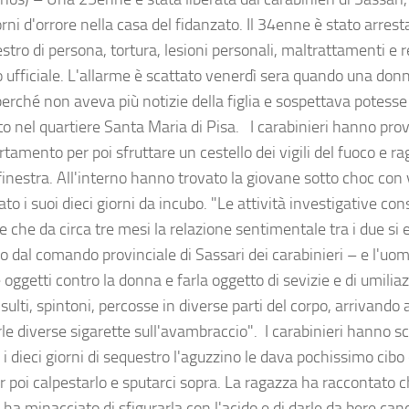
orni d'orrore nella casa del fidanzato. Il 34enne è stato arres
stro di persona, tortura, lesioni personali, maltrattamenti e 
o ufficiale. L'allarme è scattato venerdì sera quando una don
erché non aveva più notizie della figlia e sospettava potesse 
to nel quartiere Santa Maria di Pisa. I carabinieri hanno pro
rtamento per poi sfruttare un cestello dei vigili del fuoco e r
inestra. All'interno hanno trovato la giovane sotto choc con 
to i suoi dieci giorni da incubo. "Le attività investigative co
 che da circa tre mesi la relazione sentimentale tra i due si 
o dal comando provinciale di Sassari dei carabinieri – e l'uom
 oggetti contro la donna e farla oggetto di sevizie e di umiliazi
ulti, spintoni, percosse in diverse parti del corpo, arrivando a
le diverse sigarette sull'avambraccio". I carabinieri hanno s
i dieci giorni di sequestro l'aguzzino le dava pochissimo cibo 
r poi calpestarlo e sputarci sopra. La ragazza ha raccontato ch
ha minacciato di sfigurarla con l'acido e di darle da bere ca