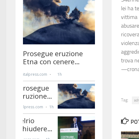
lei ha t
vittima 
abusare
ricovera
violenz
aggredi
trova n
—crona
Tag:
ad
PO