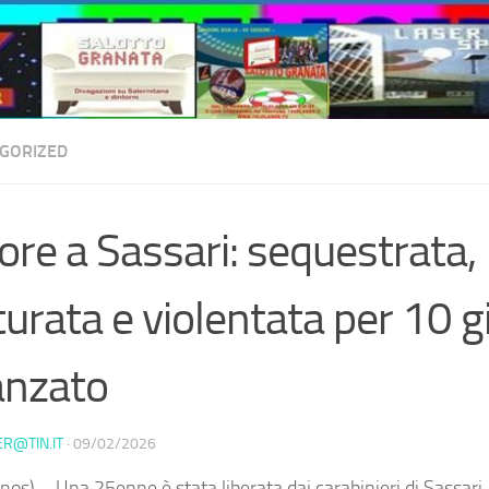
GORIZED
ore a Sassari: sequestrata,
turata e violentata per 10 gi
anzato
ER@TIN.IT
·
09/02/2026
nos) – Una 25enne è stata liberata dai carabinieri di Sassari