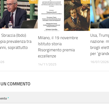
0
0
 Sbraccia (Ibdo):
Usa, Trump
Milano, il 19 novembre
pia prevalenza tra
nazione: 
Istituto storia
nni, soprattutto
brogli elet
Risorgimento premia
per ‘grand
eccellenze
026
16/07/2026
14/11/2025
A UN COMMENTO
ento
*