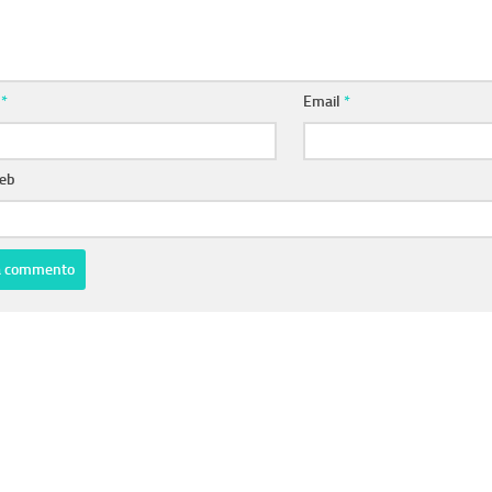
e
*
Email
*
web