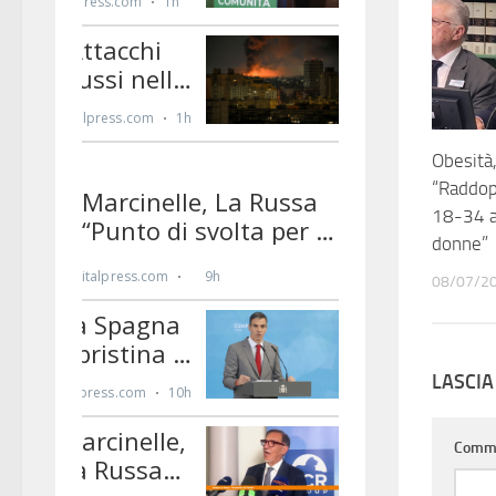
Obesità,
“Raddop
18-34 a
donne”
08/07/2
LASCI
Comm