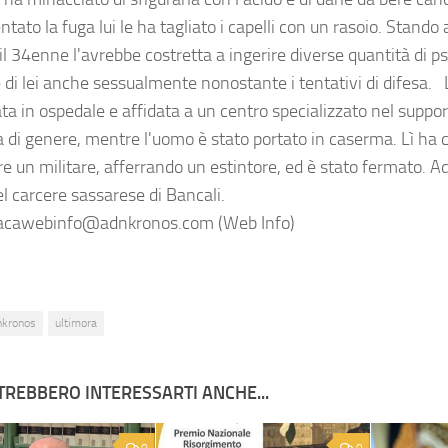
entato la fuga lui le ha tagliato i capelli con un rasoio. Stando 
il 34enne l'avrebbe costretta a ingerire diverse quantità di p
 di lei anche sessualmente nonostante i tentativi di difesa.
ta in ospedale e affidata a un centro specializzato nel support
a di genere, mentre l'uomo è stato portato in caserma. Lì ha c
re un militare, afferrando un estintore, ed è stato fermato. A
el carcere sassarese di Bancali.
cawebinfo@adnkronos.com (Web Info)
nkronos
ultimora
TREBBERO INTERESSARTI ANCHE...