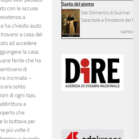
Santo del giorno
tato con le accuse
San Domenico di Guzman
resistenza a
Sacerdote e fondatore dei Pre
na ha chiesto aiuto
santodelg
trovarsi a casa del
vato ad accedere
aggiungere la casa
varie ferite che ha
nsentivano di
era incrinata –
o era solito
oni di ogni tipo,
ddirittura a
coperto che
e lo buttava per
e più volte il
ndeggina e quando