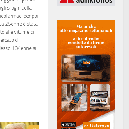
agli sfoghi della
sicofarmaci per poi
 La 25enne è stata
o alle vittime di
ercato di
desso il 34enne si