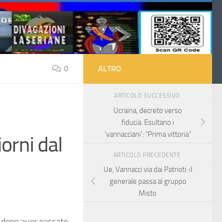
0
ALTRO
ARTICOLO SUCCESSIVO
Ucraina, decreto verso
fiducia. Esultano i
‘vannacciani’: “Prima vittoria”
orni dal
ARTICOLO PRECEDENTE
Ue, Vannacci via dai Patrioti: il
generale passa al gruppo
Misto
, dopo aver passato